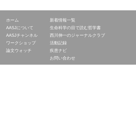
ホーム
新着情報一覧
AASJについて
生命科学の目で読む哲学書
AASJチャンネル
西川伸一のジャーナルクラブ
ワークショップ
活動記録
論文ウォッチ
疾患ナビ
お問い合わせ