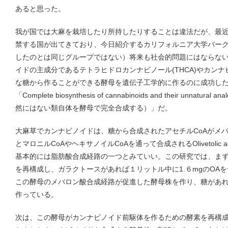
あると思った。
我が国では大麻を栽培したり所持したりすることは違法だが、最
禁する国が出てきており、今日紹介するカリフォルニア大学バーク
したのとは同じグループではない）将来も社会的問題にはならな
イドの主成分であるテトラヒドロカンナビノール(THCA)やカンナビ
な糖から作ることができる酵母を遺伝子工学的に作るのに成功し
「Complete biosynthesis of cannabinoids and their unnatur
然にはない類自体を酵母で完全合成する）」だ。
大麻草でカンナビノイドは、糖から合成されたアセチルCoAがメバ
とマロニルCoAやヘキサノイルCoAを通って合成されるOlivetolic
基本的には脂肪酸合成経路の一つとみていい。この研究では、まず
を再構成し、ガラクトースがあれば１リットル中に1.６mgのOA
この酵母のメバロン酸合成経路が促進した酵母株を作り、糖があれ
作っている。
次は、この酵母がカンナビノイド前駆体を作るための酵素を再構成し