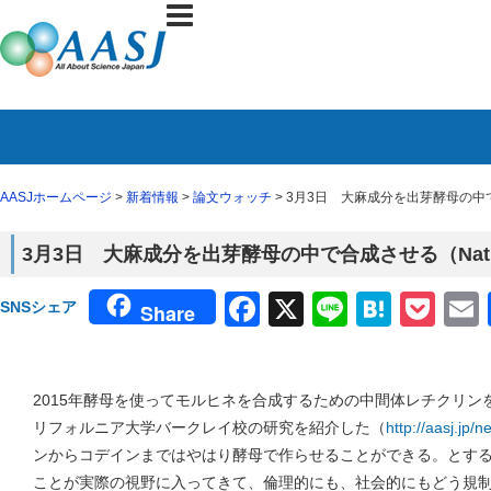
AASJホームページ
>
新着情報
>
論文ウォッチ
> 3月3日 大麻成分を出芽酵母の中
3月3日 大麻成分を出芽酵母の中で合成させる（Nat
Facebook
X
Line
Haten
Poc
SNSシェア
Share
2015年酵母を使ってモルヒネを合成するための中間体レチクリ
リフォルニア大学バークレイ校の研究を紹介した（
http://aasj.jp/
ンからコデインまではやはり酵母で作らせることができる。とす
ことが実際の視野に入ってきて、倫理的にも、社会的にもどう規