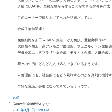
ク酸(CBDA)を、単純な糖から作ることができる酵母を作成
このコーナーで取り上げてられた話題だけでも、
合成生物学関連：
免疫細胞を加工→CAR-T療法、がん免疫、受精卵操作etc
大腸菌を加工→高アンモニヤ血症薬、フェニルケトン尿症薬e
酵母を加工→抗マラリヤ薬合成、モルヒネ合成、大麻合成et
我々の生活にどんどん入り込んできているようです。
→倫理的にも、社会的にもどう規制するのかを真剣に検討す
早急な議論が必要になってきているようです。
返信
Okazaki Yoshihisa
より:
2019年3月3日 1:20 PM