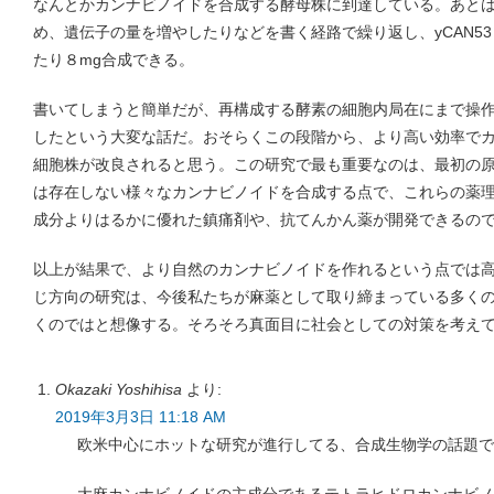
なんとかカンナビノイドを合成する酵母株に到達している。あと
め、遺伝子の量を増やしたりなどを書く経路で繰り返し、yCAN53
たり８mg合成できる。
書いてしまうと簡単だが、再構成する酵素の細胞内局在にまで操
したという大変な話だ。おそらくこの段階から、より高い効率で
細胞株が改良されると思う。この研究で最も重要なのは、最初の
は存在しない様々なカンナビノイドを合成する点で、これらの薬
成分よりはるかに優れた鎮痛剤や、抗てんかん薬が開発できるの
以上が結果で、より自然のカンナビノイドを作れるという点では
じ方向の研究は、今後私たちが麻薬として取り締まっている多く
くのではと想像する。そろそろ真面目に社会としての対策を考え
Okazaki Yoshihisa
より:
2019年3月3日 11:18 AM
欧米中心にホットな研究が進行してる、合成生物学の話題で
大麻カンナビノイドの主成分であるテトラヒドロカンナビノー