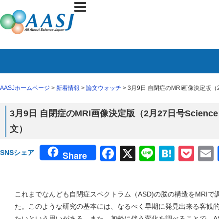
AASJホームページ
>
新着情報
>
論文ウォッチ
> 3月9日 自閉症のMRI画像決定版（2月27日
3月9日 自閉症のMRI画像決定版（2月27日号Science Tra
文）
Facebook
X
Line
Haten
Poc
SNSシェア
Share
これまでなんども自閉症スペクトラム（ASD)の脳の構造をMRI
た。このような研究の基本には、なるべく早期に発見出来る客観
たいという思いがある。また、加齢に伴う変化を調べることで、A