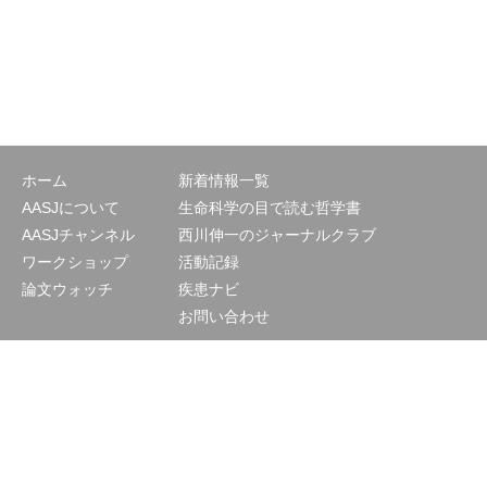
ホーム
新着情報一覧
AASJについて
生命科学の目で読む哲学書
AASJチャンネル
西川伸一のジャーナルクラブ
ワークショップ
活動記録
論文ウォッチ
疾患ナビ
お問い合わせ