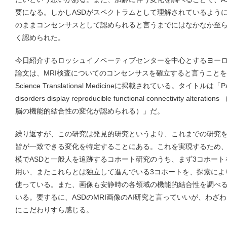
要になる。しかしASDがスペクトラムとして理解されているよう
のままコンセンサスとして認められると言うまでにはなかなか至
く認められた。
今日紹介するロッシュイノベーティブセンターを中心とするヨー
論文は、MRI検査についてのコンセンサスを確立すると言うことを
Science Translational Medicineに掲載されている。タイトルは「Patien
disorders display reproducible functional connectivity 
脳の機能的結合性の変化が認められる）」だ。
繰り返すが、この研究は発見的研究というより、これまでの研究を見
皆が一致できる変化を特定することにある。これを実現するため、ヨ
模でASDと一般人を追跡するコホート研究のうち、まず3コホート
用い、またこれらとは独立して進んでいる3コホートを、探索によ
使っている。また、画像も安静時の各領域の機能的結合性を調べ
いる。要するに、ASDのMRI画像のAI研究と言っていいが、わざ
にこだわりすら感じる。