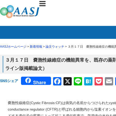
AASJホームページ
>
新着情報
>
論文ウォッチ
> ３月１７日 嚢胞性線維症の機能
３月１７日 嚢胞性線維症の機能異常を、既存の薬剤で
ライン版掲載論文）
Facebook
X
Line
Haten
Poc
SNSシェア
Share
嚢胞性線維症(Cystic Fibrosis:CF)は病気の名前からつけられたcystic fib
conductance regulator (CFTR)と呼ばれる細胞内から塩
ドする遺伝子の変異によって起こる遺伝疾患で、気管内の水分を