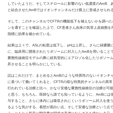
していたようだ。そしてステロールに影響のない低濃度のAmB、
と結合させたAmBではイオンチャンネルだけ膜上に形成させられ
そして、このチャンネルでCFTRの機能低下を補えないかを調べ
ンを通すことを確認した上で、CF患者さん由来の気管上皮細胞を用
指標に効果を確かめている。
結果は上々で、ASLの粘度は低下し、pHは上昇し、さらに緑膿菌
に、臨床用に開発されたリポソームに封入したAmBを用いること
嚢胞性線維症モデルの豚に経気管的にエアロゾル化したリポソームA
昇させることを明らかにしている。
話はこれだけで、まとめるとAmBのような特異性のないイオンチ
に基づいて働いてくれると、CFTRの様な特異的チャンネルの異
行われている治療と比べ、かなり安価な嚢胞性線維症の治療が可
と思う。もちろん、医師なら誰でも知っているように、AmBには
与すること、さらに体内には吸収されにくいリポソーム封入を使
るような気がする。着想が面白い点、そして安価な治療という点