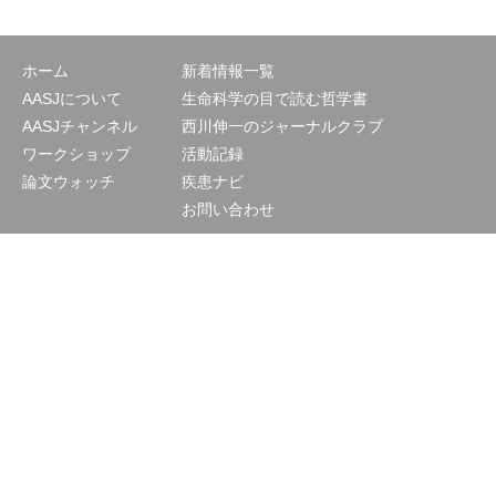
ホーム
新着情報一覧
AASJについて
生命科学の目で読む哲学書
AASJチャンネル
西川伸一のジャーナルクラブ
ワークショップ
活動記録
論文ウォッチ
疾患ナビ
お問い合わせ