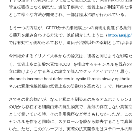
管支拡張症になる病気だ。遺伝子疾患で、気管上皮が到達可能な
として様々な方法が開発され、一部は臨床治験が行われている。
もう一つの方法が、CFTR分子の細胞膜上への発現を促進する薬
る薬剤を組み合わせる方法で、以前紹介したように（
http://aasj.
では有効性が認められており、遺伝子治療以外の薬剤としてはほ
今日紹介するイリノイ大学からの論文は、後者と同じような戦略だ
–
く、気管上皮に炭酸水素塩HCO3
を排出するチャンネルを既存の化
立に助けようとする考えの論文で読んでグッドアイデアだと思う。タイトルは「
channels increase host defences in cystic fibrosis air
ネルは嚢胞性線維症の気管上皮の防御力を高める）」で、Natur
さてその化合物だが、なんと私にも馴染みのあるアムホテリシンB
の頃から存在する細菌由来の抗生物質で、薬剤の存在しない真菌
として働いている時、その作用機序など考えもしなかったが、こ
ャンネルを作ると同時に、ステロールを膜から除去することで真
いた。ただ、このグループは、実際の抗真菌作用はステロールの