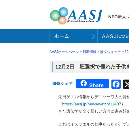
AASJホームページ
>
新着情報
>
論文ウォッチ
> 
12月2日 胚選択で優れた子供を
F
SNSシェア
Share
先日ゲノム情報からデニソーワ人の骨
（
https://aasj.jp/news/watch/11407
）
きた遺伝学が全く新しい方向に進み始
これはイスラエルの仕事だったが、ゲ