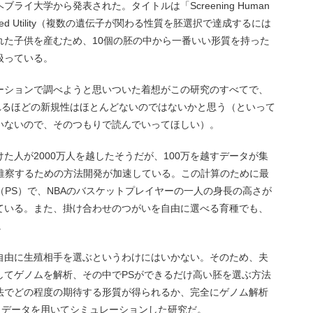
イ大学から発表された。タイトルは「Screening Human
s Has Limited Utility（複数の遺伝子が関わる性質を胚選択で達成するには
れた子供を産むため、10個の胚の中から一番いい形質を持った
扱っている。
ーションで調べようと思いついた着想がこの研究のすべてで、
されるほどの新規性はほとんどないのではないかと思う（といって
いないので、そのつもりで読んでいってほしい）。
た人が2000万人を越したそうだが、100万を越すデータが集
を推察するための方法開発が加速している。この計算のために最
core（PS）で、NBAのバスケットプレイヤーの一人の身長の高さが
ている。また、掛け合わせのつがいを自由に選べる育種でも、
。
自由に生殖相手を選ぶというわけにはいかない。そのため、夫
してゲノムを解析、その中でPSができるだけ高い胚を選ぶ方法
法でどの程度の期待する形質が得られるか、完全にゲノム解析
トデータを用いてシミュレーションした研究だ。