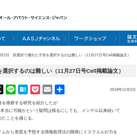
12月2日 胚選択で優れた子供を選択するのは難しい（11月27日号Cell掲載論文）
選択するのは難しい（11月27日号Cell掲載論文）
acebook
X
Line
Hatena
Pocket
Email
共
2019年12月2日
有
格を推察する研究を紹介したが
、本当に可能かという疑問は残るにしても、メンデル以来続いて
めたことを感じる。
ノムから形質を予想する情報処理法の開発にイスラエルが力を