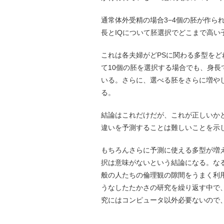
通常体外受精の場合3−4個の胚が作ら
長とIQについて胚選択でどこまで高い
これは各夫婦がどPSに関わる多型を
て10個の胚を選択する場合でも、身長
いる。さらに、選べる胚をさらに増や
る。
結論はこれだけだが、これが正しいか
違いを予測することは難しいことを示
もちろんさらに予測に使える多型が増
択は意味がないという結論になる。な
般の人たちの倫理観の隙間をうまく利
うなしたたかさの研究を繰り返す中で
究にはコンピュータ以外必要ないので