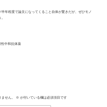
が半年程度で論文になってくること自体が驚きだが、ぜひモノ
う。
溶性中和抗体薬
りません。
※
が付いている欄は必須項目です