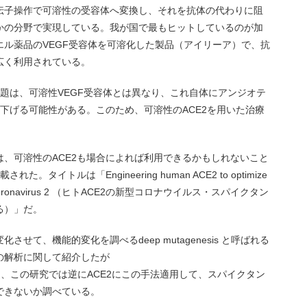
伝子操作で可溶性の受容体へ変換し、それを抗体の代わりに阻
かの分野で実現している。我が国で最もヒットしているのが加
ル薬品のVEGF受容体を可溶化した製品（アイリーア）で、抗
広く利用されている。
問題は、可溶性VEGF受容体とは異なり、これ自体にアンジオテ
を下げる可能性がある。このため、可溶性のACE2を用いた治療
、可溶性のACE2も場合によれば利用できるかもしれないこと
。タイトルは「Engineering human ACE2 to optimize
 of SARS coronavirus 2 （ヒトACE2の新型コロナウイルス・スパイクタン
る）」だ。
せて、機能的変化を調べるdeep mutagenesis と呼ばれる
の解析に関して紹介したが
、この研究では逆にACE2にこの手法適用して、スパイクタン
できないか調べている。