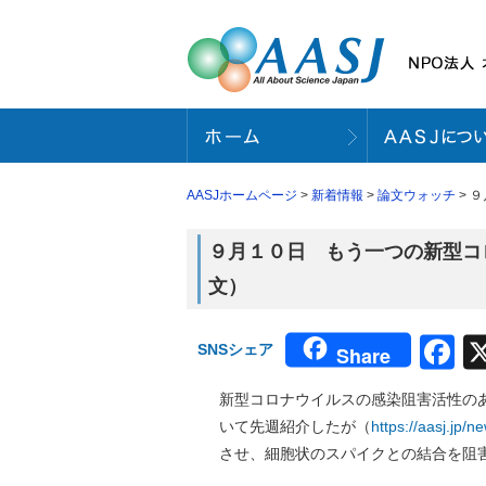
AASJホームページ
>
新着情報
>
論文ウォッチ
> 
９月１０日 もう一つの新型コロ
文）
F
SNSシェア
Share
新型コロナウイルスの感染阻害活性の
いて先週紹介したが（
https://aasj.jp/
させ、細胞状のスパイクとの結合を阻