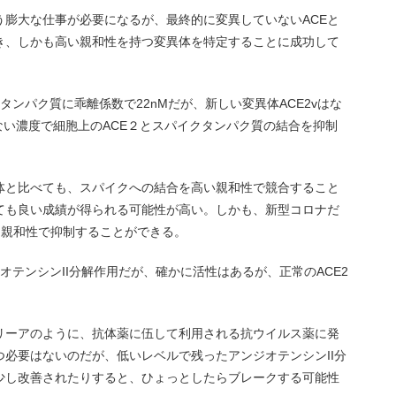
う膨大な仕事が必要になるが、最終的に変異していないACEと
き、しかも高い親和性を持つ変異体を特定することに成功して
タンパク質に乖離係数で22nMだが、新しい変異体ACE2vはな
少ない濃度で細胞上のACE２とスパイクタンパク質の結合を抑制
体と比べても、スパイクへの結合を高い親和性で競合すること
ても良い成績が得られる可能性が高い。しかも、新型コロナだ
じ親和性で抑制することができる。
オテンシンII分解作用だが、確かに活性はあるが、正常のACE2
リーアのように、抗体薬に伍して利用される抗ウイルス薬に発
必要はないのだが、低いレベルで残ったアンジオテンシンII分
少し改善されたりすると、ひょっとしたらブレークする可能性