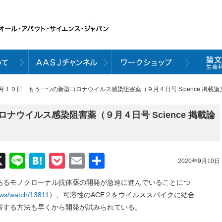
９月１０日 もう一つの新型コロナウイルス感染阻害薬（９月４日号 Science 掲載論
ナウイルス感染阻害薬（９月４日号 Science 掲載論
acebook
X
Line
Hatena
Pocket
Email
共
2020年9月10日
有
あるモノクローナル抗体薬の開発が急速に進んでいることにつ
news/watch/13811
）、可溶性のACE２をウイルススパイクに結合
害する方法も早くから開発が試みられている。