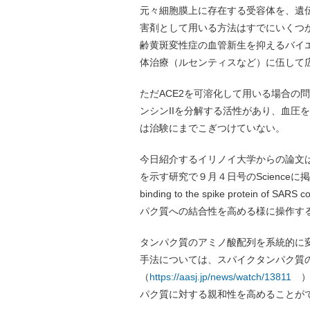
元々細胞膜上に存在する受容体を、遺
害剤として用いる方法はすでにいくつ
齢黄斑変性症の血管新生を抑えるバイエ
体治療（ルセンティスなど）に伍して
ただACE2を可溶化して用いる場合の
ンシンIIを分解する活性があり、血圧
は治験にまでこぎつけていない。
今日紹介するイリノイ大学からの論文は
を示す研究で９月４日号のScienceに掲載された
binding to the spike protein
パク質への結合性を高める様に操作す
タンパク質のアミノ酸配列を系統的に変化さ
手法については、スパイクタンパク質
（
https://aasj.jp/news/watch/13811
）
パク質に対する親和性を高めることが