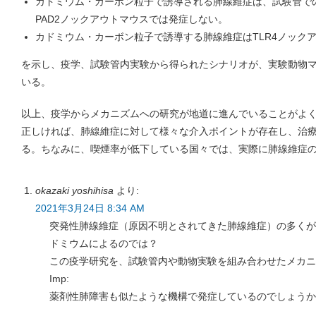
カドミウム・カーボン粒子で誘導される肺線維症は、試験管での
PAD2ノックアウトマウスでは発症しない。
カドミウム・カーボン粒子で誘導する肺線維症はTLR4ノック
を示し、疫学、試験管内実験から得られたシナリオが、実験動物
いる。
以上、疫学からメカニズムへの研究が地道に進んでいることがよ
正しければ、肺線維症に対して様々な介入ポイントが存在し、治
る。ちなみに、喫煙率が低下している国々では、実際に肺線維症
okazaki yoshihisa
より:
2021年3月24日 8:34 AM
突発性肺線維症（原因不明とされてきた肺線維症）の多くが
ドミウムによるのでは？
この疫学研究を、試験管内や動物実験を組み合わせたメカニ
Imp:
薬剤性肺障害も似たような機構で発症しているのでしょうか