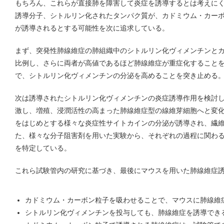
もちろん、これらが直接肺を障害して炎症を誘導するとは考えに
誘導分子、シトルリン化されたタンパク質が、カドミウム・カー
が誘導されるとする可能性を次に追求している。
まず、突発性肺線維症の肺組織中のシトルリン化ヴィメンチンと
比例し、さらに両者が高値であるほど肺線維症が重症化することを発
で、シトルリン化ヴィメンチンの分泌を高めることを突き止める
次は誘導されたシトルリン化ヴィメンチンの炎症誘導作用を検討し
激し、増殖、浸潤活性の高まった肺線維症型の線維芽細胞へと変化
をはじめとする様々な炎症性サイトカインの分泌が誘導され、繊
た、様々な分子阻害剤を用いた実験から、それぞれの過程に関わる
を特定している。
これら試験管内の研究に基づき、最後にマウスを用いた肺線維症
カドミウム・カーボン粒子を吸わせることで、マウスに肺線維
シトルリン化ヴィメンチンを投与しても、肺線維症を誘導でき