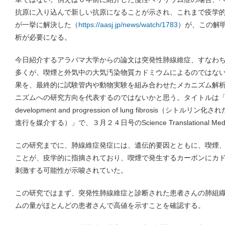
抗原に入り込んで新しい抗原になることが示され、これまで疫学
が一挙に解決した（
https://aasj.jp/news/watch/1783
）が、この解
析が必要になる。
今日紹介するアラバマ大学からの論文は突発性肺線維症、すなわ
多くが、喫煙と外気中の大気汚染物質カドミウムによるのではな
果を、最終的に試験管内や動物実験を組み合わせたメカニズム解
ニズムへの研究方向を代表するのではないかと思う。タイトルは「Citrullinat
development and progression of lung fibrosis（
進行を媒介する）」で、３月２４日号のScience Translational Me
この研究までに、肺線維症発症には、遺伝的要因とともに、喫煙
ことが、疫学的に指摘されており、喫煙で発生するカーボンにカ
刺激する可能性が示唆されていた。
この研究ではまず、突発性肺線維症と診断された患者さんの肺組
ムの量がほとんどの患者さんで高値を示すことを確認する。