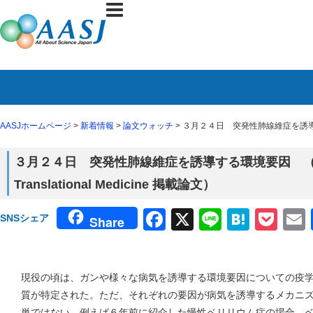
AASJホームページ
>
新着情報
>
論文ウォッチ
> ３月２４日 突発性肺線維症を誘導する環境
３月２４日 突発性肺線維症を誘導する環境要因 （３月
Translational Medicine 掲載論文）
Facebook
X
Line
Haten
Poc
SNSシェア
Share
現役の頃は、ガンや様々な病気を誘導する環境要因についての疫
質が特定された。ただ、それぞれの要因が病気を誘導するメカニ
単ではない。例えば６年前に紹介した慢性ベリリウム症の場合、