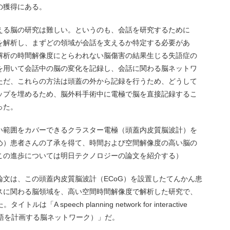
の獲得にある。
える脳の研究は難しい。というのも、会話を研究するために
を解析し、まずどの領域が会話を支えるか特定する必要があ
解析の時間解像度にとらわれない脳傷害の結果生じる失語症の
を用いて会話中の脳の変化を記録し、会話に関わる脳ネットワ
ただ、これらの方法は頭蓋の外から記録を行うため、どうして
ップを埋めるため、脳外科手術中に電極で脳を直接記録するこ
った。
い範囲をカバーできるクラスター電極（頭蓋内皮質脳波計）を
め）患者さんの了承を得て、時間および空間解像度の高い脳の
この進歩については明日テクノロジーの論文を紹介する）
文は、この頭蓋内皮質脳波計（ECoG）を設置したてんかん患
スに関わる脳領域を、高い空間時間解像度で解析した研究で、
「A speech planning network for interactive
時の発語を計画する脳ネットワーク）」だ。