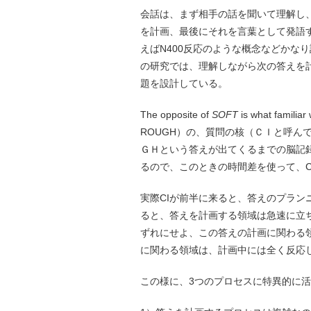
会話は、まず相手の話を聞いて理解し
を計画、最後にそれを言葉として発語
えばN400反応のような概念などかな
の研究では、理解しながら次の答えを
題を設計している。
The opposite of
SOFT
is what familiar
ROUGH）の、質問の核（ＣＩと呼ん
ＧＨという答えが出てくるまでの脳記
るので、このときの時間差を使って、C
実際CIが前半に来ると、答えのプラン
ると、答えを計画する領域は急速に立
ずれにせよ、この答えの計画に関わる領
に関わる領域は、計画中には全く反応
この様に、3つのプロセスに特異的に