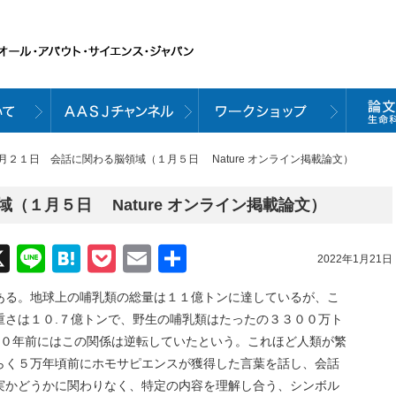
１月２１日 会話に関わる脳領域（１月５日 Nature オンライン掲載論文）
（１月５日 Nature オンライン掲載論文）
acebook
X
Line
Hatena
Pocket
Email
共
2022年1月21日
有
ある。地球上の哺乳類の総量は１１億トンに達しているが、こ
重さは１０.７億トンで、野生の哺乳類はたったの３３００万ト
００年前にはこの関係は逆転していたという。これほど人類が繁
らく５万年頃前にホモサピエンスが獲得した言葉を話し、会話
実かどうかに関わりなく、特定の内容を理解し合う、シンボル