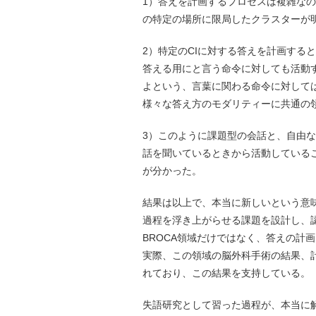
1）答えを計画するプロセスは複雑な
の特定の場所に限局したクラスターが
2）特定のCIに対する答えを計画する
答える用にと言う命令に対しても活動
よという、言葉に関わる命令に対して
様々な答え方のモダリティーに共通の
3）このように課題型の会話と、自由
話を聞いているときから活動している
が分かった。
結果は以上で、本当に新しいという意
過程を浮き上がらせる課題を設計し、
BROCA領域だけではなく、答えの計
実際、この領域の脳外科手術の結果、計
れており、この結果を支持している。
失語研究として習った過程が、本当に