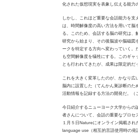
化された仮想現実を表象し伝える能力
しかし、これほど重要な会話能力を支
は、時間解像度の高い方法を用いて脳
る。このため、会話する脳の研究は、
研究から始まり、その後脳波や脳磁図
ークを特定する方向へ変わっていく。
も空間解像度を犠牲にする。このギャ
とも行われてきたが、成果は限定的だ
これを大きく変革したのが、かなり広
脳内に設置した（てんかん巣診断のた
活動情報を記録する方法の開発だ。（
今日紹介するニューヨーク大学からの論
者さんについて、会話の重要なプロセ
１月５日Natureにオンライン掲載された。タイトルは
language use（相互的言語使用