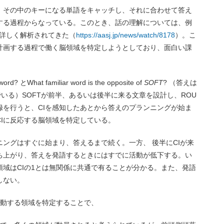
、その中のキーになる単語をキャッチし、それに合わせて答え
する過程からなっている。このとき、話の理解については、例
り詳しく解析されてきた（
https://aasj.jp/news/watch/8178
）。こ
計画する過程で働く脳領域を特定しようとしており、面白い課
 word? とWhat familiar word is the opposite of
SOFT
? （答えは
でいる）SOFTが前半、あるいは後半に来る文章を設計し、ROU
録を行うと、CIを感知したあとから答えのプランニングが始ま
Iに反応する脳領域を特定している。
ニングはすぐに始まり、答えるまで続く。一方、 後半にCIが来
ち上がり、答えを発語するときにはすでに活動が低下する。い
域はCIの1とは無関係に共通で有ることが分かる。また、発語
しない。
活動する領域を特定することで、