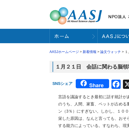
AASJホームページ
>
新着情報
>
論文ウォッチ
> 
１月２１日 会話に関わる脳領域
F
SNSシェア
Share
言語を議論するとき最初に話す統計が
のうち、人間、家畜、ペットが占める
ン（3％）にすぎない。しかし、１０
栄した原因は、なんと言っても、おそ
する能力によっている。すなわち、現