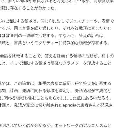
ので、多くの領域が動員されると考えられているが、前頭側頭葉
明確に存在することが分かった。
ときに活動する領域は、同じCIに対してジェスチャーや、表情で
するが、同じ言葉を繰り返したり、それを複数形に直したりせ
はほぼ９割の一致率で活動する。すなわち、答えの計画は、
領域と、言葉というモダリティーに特異的な領域が存在する。
な会話を比較することで、答えを計画する領域の活動が、相手の
こと、そして活動する領域は明確なクラスターを形成すること
味では、この論文は、相手の言葉に反応し得て答えを計画する
認知、計画、発語に関わる領域を決定し、発語過程が古典的な
画に関わる領域も含むことも明らかににした点にあるのだろう。
画と、発語が完全に切り離されたapraxiaの患者さんが発見さ
解明されていくのが分かるが、ネットワークのアルゴリズムと