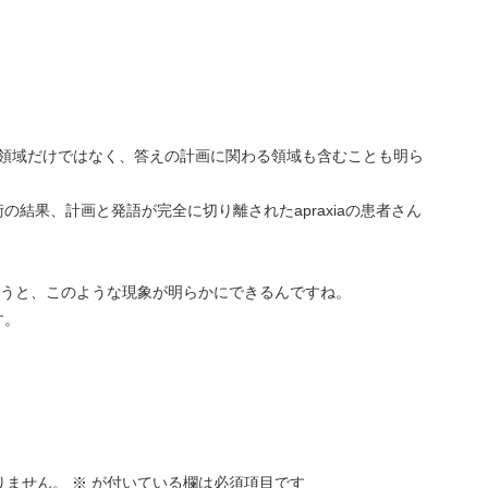
。
A領域だけではなく、答えの計画に関わる領域も含むことも明ら
の結果、計画と発語が完全に切り離されたapraxiaの患者さん
使うと、このような現象が明らかにできるんですね。
す。
りません。
※
が付いている欄は必須項目です