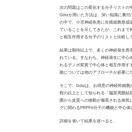
次の問題はこの変化する分子リストの
Götzが用いた方法は、深い知識に裏
の中で、小児神経疾患に生殖細胞形成
ていることを示してきたが、これまで
と相互作用する分子のリストと比較し
結果は期待以上で、多くの神経発生異
れている。すなわち、神経発生に中心
わるデノボ変異で中心体と相互作用す
能については他のアプローチが必要に
そこで、Götzは、お得意の神経幹細
程の以上として知られる「脳室周囲結節
囲から皮質への移動が傷害される病気
グに関わるPRPF6分子の機能と中心
詳細を省いて結果を述べると、