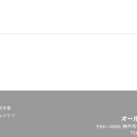
哲学書
ルクラブ