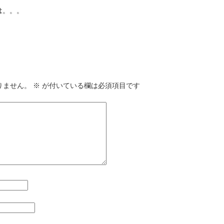
は。。。
りません。
※
が付いている欄は必須項目です