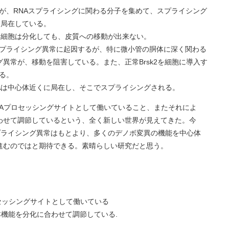
が、RNAスプライシングに関わる分子を集めて、スプライシング
に局在している。
経幹細胞は分化しても、皮質への移動が出来ない。
プライシング異常に起因するが、特に微小管の胴体に深く関わる
ング異常が、移動を阻害している。また、正常Brsk2を細胞に導入す
る。
-RNAは中心体近くに局在し、そこでスプライシングされる。
NAプロセッシングサイトとして働いていること、またそれによ
わせて調節しているという、全く新しい世界が見えてきた。今
プライシング異常はもとより、多くのデノボ変異の機能を中心体
進むのではと期待できる。素晴らしい研究だと思う。
ロセッシングサイトとして働いている
本機能を分化に合わせて調節している.