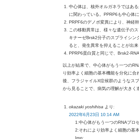
中心体は、核外オルガネラではある
に関わっている。PPRP6も中心体
PRPF6のデノボ変異により、神
この移動異常は、様々な遺伝子のス
キナーゼBrsk2分子のスプライシ
ると、発生異常を抑えることが出来
PPRP6蛋白質と同じで、Brsk2
以上が結果で、中心体がもう一つのR
り効率よく細胞の基本機能を分化に合
後、フラジャイルX症候群のようなス
から見ることで、病気の理解が大きく
okazaki yoshihisa
より:
2022年6月23日 10:14 AM
1:中心体がもう一つのRNAプ
2:それにより効率よく細胞の基
Imp: