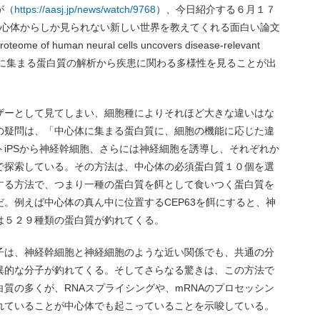
が（
https://aasj.jp/news/watch/9768
）、今日紹介する６月１７
は、中心体からしか見られない新しい世界を教えてくれる面白い論文
me of human neural cells uncovers disease-relevant
の中心体に集まる蛋白質の解析から疾患に関わる多様性を見ることが出
ザーとして見てしまい、細胞種によりそれほど大きな違いはな
の疑問は、「中心体に集まる蛋白質に、細胞の機能に応じた違
iPSから神経幹細胞、さらには神経細胞を誘導し、それぞれか
で探索している。その方法は、中心体の必須蛋白質１０個を選
する方法で、つまり一種の蛋白質を餌として食いつく蛋白質を
。例えば中心体の真ん中に位置するCEP63を餌にすると、神
は５２９種類の蛋白質が釣れてくる。
子は、神経幹細胞と神経細胞のような近い関係でも、共通の分
異的な分子が釣れてくる。そしてさらなる驚きは、この方法で
質の多くが、RNAスプライシングや、mRNAのプロセッシン
れていることが中心体でも起こっていることを示唆している。