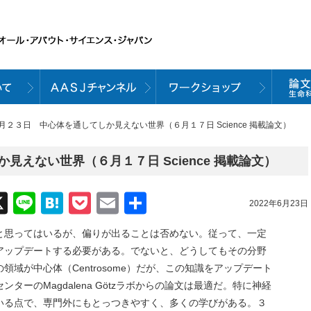
６月２３日 中心体を通してしか見えない世界（６月１７日 Science 掲載論文）
えない世界（６月１７日 Science 掲載論文）
acebook
X
Line
Hatena
Pocket
Email
共
2022年6月23日
有
と思ってはいるが、偏りが出ることは否めない。従って、一定
アップデートする必要がある。でないと、どうしてもその分野
域が中心体（Centrosome）だが、この知識をアップデート
ーのMagdalena Götzラボからの論文は最適だ。特に神経
いる点で、専門外にもとっつきやすく、多くの学びがある。３