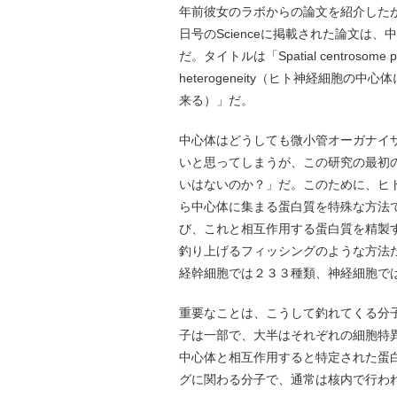
年前彼女のラボからの論文を紹介した
日号のScienceに掲載された論文
だ。タイトルは「Spatial centrosome proteo
heterogeneity（ヒト神経細胞
来る）」だ。
中心体はどうしても微小管オーガナイ
いと思ってしまうが、この研究の最初
いはないのか？」だ。このために、ヒト
ら中心体に集まる蛋白質を特殊な方法
び、これと相互作用する蛋白質を精製
釣り上げるフィッシングのような方法だ
経幹細胞では２３３種類、神経細胞で
重要なことは、こうして釣れてくる分
子は一部で、大半はそれぞれの細胞特
中心体と相互作用すると特定された蛋白
グに関わる分子で、通常は核内で行わ