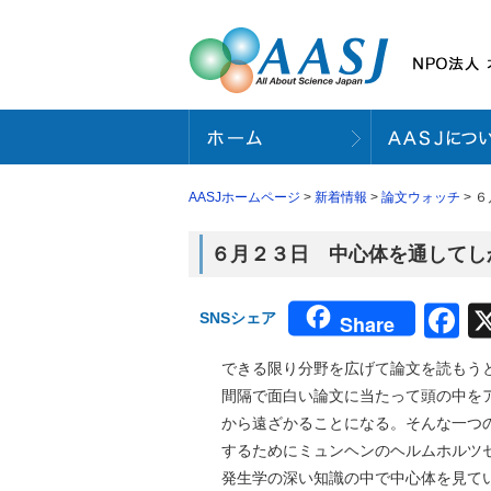
AASJホームページ
>
新着情報
>
論文ウォッチ
> 
６月２３日 中心体を通してしか見
F
SNSシェア
Share
できる限り分野を広げて論文を読もう
間隔で面白い論文に当たって頭の中を
から遠ざかることになる。そんな一つの領
するためにミュンヘンのヘルムホルツセンタ
発生学の深い知識の中で中心体を見て