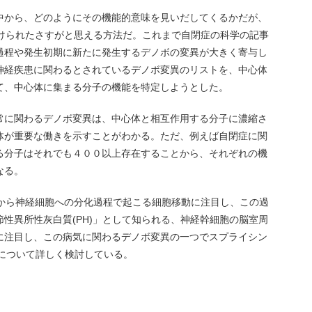
中から、どのようにその機能的意味を見いだしてくるかだが、
付けられたさすがと思える方法だ。これまで自閉症の科学の記事
過程や発生初期に新たに発生するデノボの変異が大きく寄与し
神経疾患に関わるとされているデノボ変異のリストを、中心体
て、中心体に集まる分子の機能を特定しようとした。
常に関わるデノボ変異は、中心体と相互作用する分子に濃縮さ
体が重要な働きを示すことがわかる。ただ、例えば自閉症に関
る分子はそれでも４００以上存在することから、それぞれの機
なる。
胞から神経細胞への分化過程で起こる細胞移動に注目し、この過
性異所性灰白質(PH)」として知られる、神経幹細胞の脳室周
に注目し、この病気に関わるデノボ変異の一つでスプライシン
体について詳しく検討している。