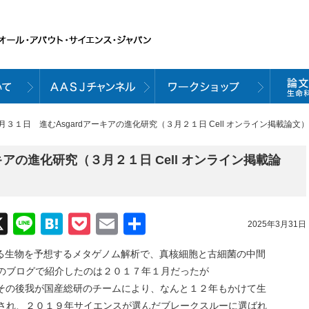
３月３１日 進むAsgardアーキアの進化研究（３月２１日 Cell オンライン掲載論文）
キアの進化研究（３月２１日 Cell オンライン掲載論
acebook
X
Line
Hatena
Pocket
Email
共
2025年3月31日
有
する生物を予想するメタゲノム解析で、真核細胞と古細菌の中間
をこのブログで紹介したのは２０１７年１月だったが
その後我が国産総研のチームにより、なんと１２年もかけて生
確立され、２０１９年サイエンスが選んだブレークスルーに選ばれ