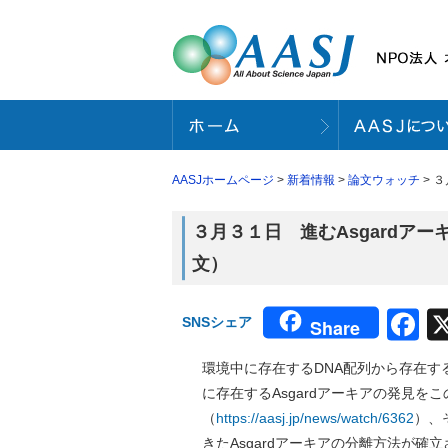
AASJホームページ
>
新着情報
>
論文ウォッチ
> 
３月３１日 進むAsgardアー
文）
F
SNSシェア
Share
環境中に存在するDNA配列から存在
に存在するAsgardアーキアの発見
（
https://aasj.jp/news/watch/6362
）、
きたAsgardアーキアの分離方法が