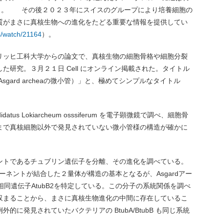
）。 その後２０２３年にスイスのグループにより培養細胞の
質がまさに真核生物への進化をたどる重要な情報を提供してい
ws/watch/21164
）。
リッヒ工科大学からの論文で、真核生物の細胞骨格や細胞分裂
研究。３月２１日 Cell にオンライン掲載された。タイトル
rchaea（Asgard archeaの微小管）」と、極めてシンプルなタイトル
us Lokiarcheum osssiferum を電子顕微鏡で調べ、細胞骨
まで真核細胞以外で発見されていない微小管様の構造が確かに
ントであるチュブリン遺伝子を分離、その進化を調べている。
ーネントが結合した２量体が構造の基本となるが、Asgardアー
の相同遺伝子AtubB2を特定している。この分子の系統関係を調べ
収まることから、まさに真核生物進化の中間に存在しているこ
に発見されていたバクテリアの BtubA/BtubB も同じ系統