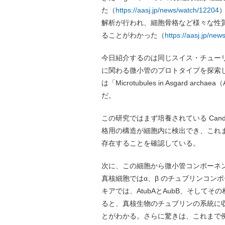
た（
https://aasj.jp/news/watch/12204
解析が行われ、細胞骨格など様々な性
ることがわかった（
https://aasj.jp/ne
今日紹介するのは同じスイス・チュー
に関わる微小管のプロトタイプを探索した
は「Microtubules in Asgard a
だ。
この研究ではまず培養されている Candidat
格用の構造が細胞内に検出でき、これ
存在することを確認している。
次に、この細胞から微小管コンポーネ
真核細胞ではα、β のチュブリンコンポ
キアでは、AtubAとAubB、そしてそ
ると、真核生物のチュブリンの系統に
とがわかる。さらに驚きは、これまで例外的