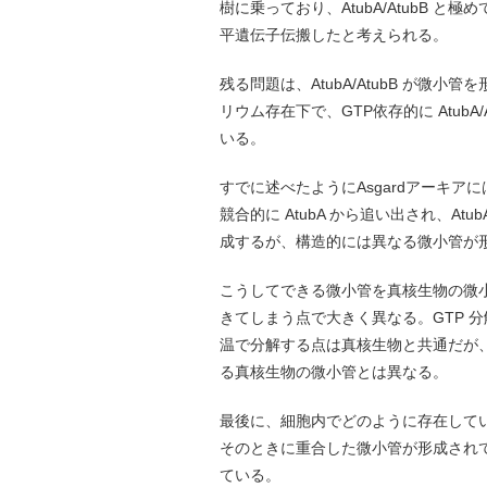
樹に乗っており、AtubA/AtubB 
平遺伝子伝搬したと考えられる。
残る問題は、AtubA/AtubB が
リウム存在下で、GTP依存的に Atub
いる。
すでに述べたようにAsgardアーキアには
競合的に AtubA から追い出され、At
成するが、構造的には異なる微小管が
こうしてできる微小管を真核生物の微
きてしまう点で大きく異なる。GTP 
温で分解する点は真核生物と共通だが
る真核生物の微小管とは異なる。
最後に、細胞内でどのように存在して
そのときに重合した微小管が形成され
ている。