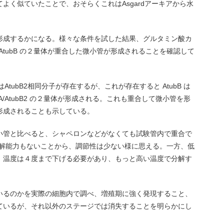
と極めてよく似ていたことで、おそらくこれはAsgardアーキアから水
微小管を形成するかになる。様々な条件を試した結果、グルタミン酸カ
A/AtubB の２量体が重合した微小管が形成されることを確認して
AtubB2相同分子が存在するが、これが存在すると AtubB は
ubA/AtubB2 の２量体が形成される。これも重合して微小管を形
形成されることも示している。
小管と比べると、シャペロンなどがなくても試験管内で重合で
分解能力もないことから、調節性は少ない様に思える。一方、低
、温度は４度まで下げる必要があり、もっと高い温度で分解す
いるのかを実際の細胞内で調べ、増殖期に強く発現すること、
ているが、それ以外のステージでは消失することを明らかにし