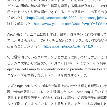
ゲノムの関係の無い場所から転写を誘導する機構が存在し、いわ
示されるびっくり動物園ができていることの発見だ。この驚くべ
紹介したし（
https://aasj.jp/news/watch/19920、https://aasj.jp/ne
詳しく解説した（
https://www.youtube.com/watch?v=pitYM7YqUn
Aireが働くメカニズムに関しては、最初クロマチンに直接作用し
ではと考えられたが、CAリッチな配列にストレスが働いてDNA
始まることが示された（
https://aasj.jp/news/watch/24110
）。
では通常閉じているクロマチンがどのように開いているのか、こ
るシカゴ大学からの論文で、８月２０日 Nature にオンライン掲載
epithelial cells amplify epigenetic noise to promote i
クなノイズを増幅し免疫トレランスを促進する）」だ。
まず single cell レベルの解析で胸腺上皮の分化過程を５種類
階でAireが発現していることを確認したあと、Atac-seq を用
発現する組織遺伝子との関わりで詳しく調べ、組織遺伝子の転写
入って開いてしまっていることを発見する。また、これはAireを