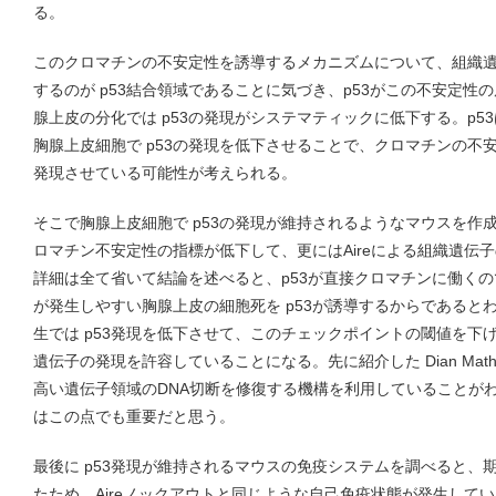
る。
このクロマチンの不安定性を誘導するメカニズムについて、組織
するのが p53結合領域であることに気づき、p53がこの不安定性
腺上皮の分化では p53の発現がシステマティックに低下する。p5
胸腺上皮細胞で p53の発現を低下させることで、クロマチンの不
発現させている可能性が考えられる。
そこで胸腺上皮細胞で p53の発現が維持されるようなマウスを作
ロマチン不安定性の指標が低下して、更にはAireによる組織遺伝
詳細は全て省いて結論を述べると、p53が直接クロマチンに働く
が発生しやすい胸腺上皮の細胞死を p53が誘導するからであると
生では p53発現を低下させて、このチェックポイントの閾値を下
遺伝子の発現を許容していることになる。先に紹介した Dian Math
高い遺伝子領域のDNA切断を修復する機構を利用していることがわ
はこの点でも重要だと思う。
最後に p53発現が維持されるマウスの免疫システムを調べると、
たため、Aireノックアウトと同じような自己免疫状態が発生して