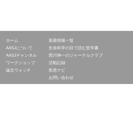
ホーム
新着情報一覧
AASJについて
生命科学の目で読む哲学書
AASJチャンネル
西川伸一のジャーナルクラブ
ワークショップ
活動記録
論文ウォッチ
疾患ナビ
お問い合わせ