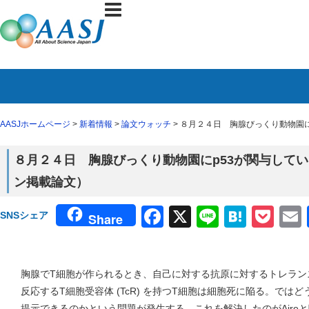
AASJホームページ
>
新着情報
>
論文ウォッチ
> ８月２４日 胸腺びっくり動物園にp
８月２４日 胸腺びっくり動物園にp53が関与している（
ン掲載論文）
Facebook
X
Line
Haten
Poc
SNSシェア
Share
胸腺でT細胞が作られるとき、自己に対する抗原に対するトレラン
反応するT細胞受容体 (TcR) を持つT細胞は細胞死に陥る。で
提示できるのかという問題が発生する。これを解決したのがAire