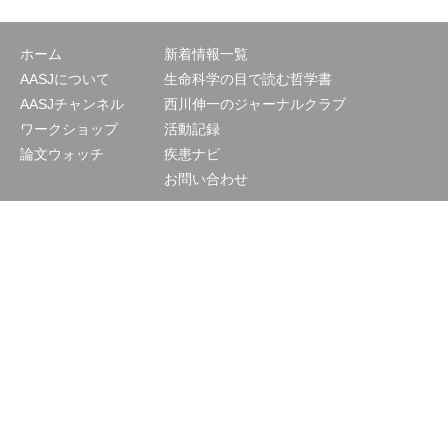
ホーム
新着情報一覧
AASJについて
生命科学の目で読む哲学書
AASJチャンネル
西川伸一のジャーナルクラブ
ワークショップ
活動記録
論文ウォッチ
疾患ナビ
お問い合わせ