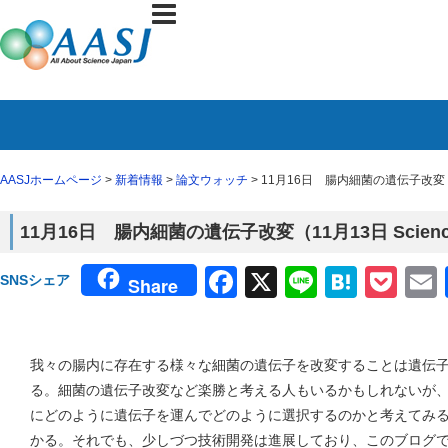
AASJホームページ
>
新着情報
>
論文ウォッチ
> 11月16日 腸内細菌の遺伝子改変（1
11月16日 腸内細菌の遺伝子改変（11月13日 Scien
Facebook
X
Line
Haten
Poc
SNSシェア
Share
我々の腸内に存在する様々な細菌の遺伝子を改変することは遺伝
る。細菌の遺伝子改変など楽勝と考える人もいるかもしれないが
にどのように遺伝子を運んでどのように選択するのかと考えてみ
かる。それでも、少しづつ技術開発は進展しており、このブログ