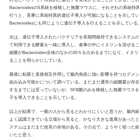
Bacterioidesの5系統を移植した無菌マウスに、それぞれの系
行うと、見事に系統特異的遺伝子導入が可能になることを示してい
Bacterioidesにも同じように遺伝子導入を行えることを示している
次は、遺伝子導入されたバクテリアを長期間維持できるシステム
て利用できる酵素を一緒に導入し、食事の中にイヌリンを混ぜる
細菌がBacterioides全体のなかの30％を占めるまでになり、
ることを明らかにしている。
最後に粘膜と直接相互作用して腸内免疫に強い影響を持つセグメント細
組み込み可能かについて調べている。まだまだ通常の細菌叢が存
するまでには至っていないが、SFB菌のみを移植した無菌マウス
子を導入できることを示している。
以上が結果で、一般の人から見るとわかりにくいと思うが、腸内
よく認識できている立場から見ると、かなり大きな進展があった
ステムはまだまだ改良の余地がある。その点で、ようやく狙った
いたと思う。