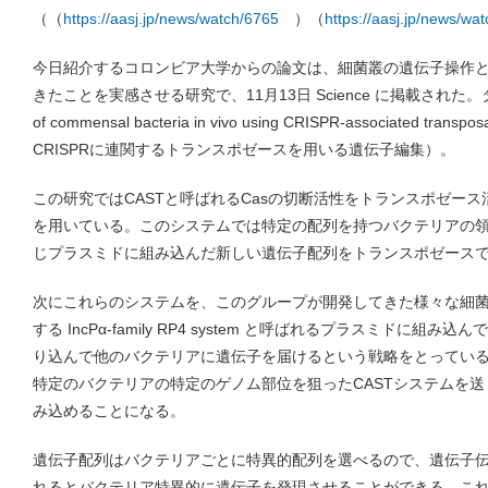
（（
https://aasj.jp/news/watch/6765
）（
https://aasj.jp/news/wa
今日紹介するコロンビア大学からの論文は、細菌叢の遺伝子操作
きたことを実感させる研究で、11月13日 Science に掲載された。タイトル
of commensal bacteria in vivo using CRISPR-associate
CRISPRに連関するトランスポゼースを用いる遺伝子編集）。
この研究ではCASTと呼ばれるCasの切断活性をトランスポゼース活
を用いている。このシステムでは特定の配列を持つバクテリアの領域
じプラスミドに組み込んだ新しい遺伝子配列をトランスポゼース
次にこれらのシステムを、このグループが開発してきた様々な細
する IncPα-family RP4 system と呼ばれるプラスミドに
り込んで他のバクテリアに遺伝子を届けるという戦略をとってい
特定のバクテリアの特定のゲノム部位を狙ったCASTシステムを
み込めることになる。
遺伝子配列はバクテリアごとに特異的配列を選べるので、遺伝子
れるとバクテリア特異的に遺伝子を発現させることができる。こ