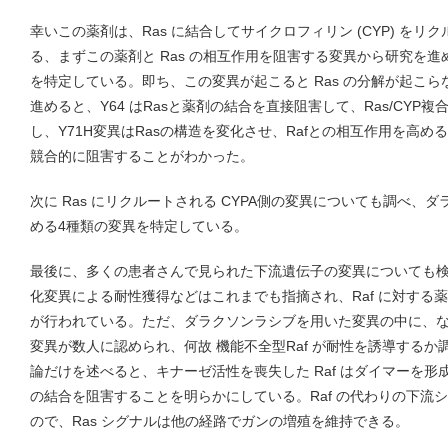
幸いこの薬剤は、Ras に結合してサイクロフィリン (CYP) をリ
る、まずこの薬剤と Ras の相互作用を阻害する変異から研究を進め、R
を特定している。即ち、この変異が起こると Ras の分解が起こ
進めると、Y64 はRasと薬剤の結合を直接阻害して、Ras/CY
し、Y71H変異はRasの構造を変化させ、Rafとの相互作用を高める
競合的に阻害することがわかった。
次に Ras にリクルートされる CYPA側の変異についても調べ、ダ
める4種類の変異を特定している。
最後に、多くの患者さんで見られた下流遺伝子の変異についても検討
化変異による耐性獲得などはこれまでも指摘され、Raf に対する
が行われている。ただ、ダラクソンラシブを用いた変異の中に、なん
変異が数人に認められ、何故 機能不全型Raf が耐性を誘導する
論だけを述べると、キナーゼ活性を喪失した Raf はダイマーを形成
の結合を阻害することを明らかにしている。Raf の代わりの下流
ので、Ras シグナルは他の経路でガンの増殖を維持できる。