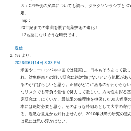
３：CYPA側の変異についても調べ、ダラクソンラシブと C
定。
Imp：
20世紀までの常識を覆す創薬技術の進化！
IL2も薬になりそうな時勢です。
返信
YH
より:
2026年6月14日 3:33 PM
米国やヨーロッパや中国では確実に、日本もそうあって欲し
れ、対象疾患との戦い/研究に絶対負けないという気概があ
るのがすばらしいと思う。正解がどこにあるのかわからない
なリスクでも背負う覚悟で努力して欲しい。方向性を探る基
床研究はしにくいが、最低限の倫理性を担保した30人程度
本には絶対必要と思う。そのような枠組みとして大学の寄付
る。過激な意見かも知れませんが、2010年以降の研究の進
は私には思い浮かばない。