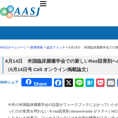
AASJホームページ
>
新着情報
>
論文ウォッチ
> 6月14日 米国臨床腫瘍学会での新
6月14日 米国臨床腫瘍学会での新しいRas阻害剤
（5月14日号 Cell オンライン掲載論文）
Facebook
X
Line
Haten
Poc
SNSシェア
Share
今年の米国臨床腫瘍学会の話題がフェースブックに上がっていた
ったのが変異を問わない K-ras阻害剤 daraxonrasib がステ
したという結果で、フェースブックには大会場の聴衆がスタンデ