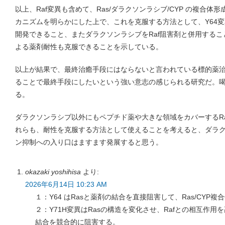
以上、Raf変異も含めて、Ras/ダラクソンラシブ/CYP の複合
カニズムを明らかにした上で、これを克服する方法として、Y64
開発できること、またダラクソンラシブをRaf阻害剤と併用するこ
よる薬剤耐性も克服できることを示している。
以上が結果で、最終治癒手段にはならないと言われている標的薬
ることで最終手段にしたいという強い意志の感じられる研究だ。
る。
ダラクソンラシブ以外にもペプチド薬や大きな領域をカバーするR
れらも、耐性を克服する方法として使えることを考えると、ダラ
ン抑制への入り口はますます発展すると思う。
okazaki yoshihisa
より:
2026年6月14日 10:23 AM
１：Y64 はRasと薬剤の結合を直接阻害して、Ras/CYP
２：Y71H変異はRasの構造を変化させ、Rafとの相互作用を
結合を競合的に阻害する。