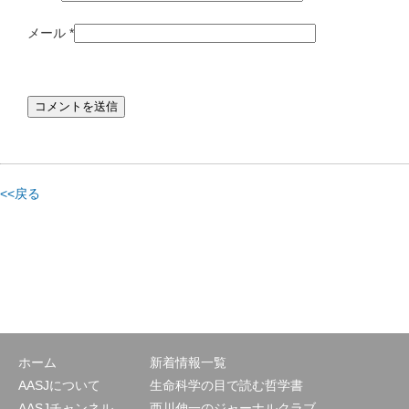
メール
*
<<戻る
ホーム
新着情報一覧
AASJについて
生命科学の目で読む哲学書
AASJチャンネル
西川伸一のジャーナルクラブ