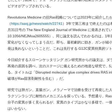
ビデオがアップされている。
Revolutiona Medicine の抗Ras戦略については2023年に紹介した
（
https://aasj.jp/news/watch/22741
）3年で第三相まで終えたのは
月31日号の The New England Journal of Medicine に発表され
10.1056/NEJMoa2605555）、同じ論文を読んでわかるのは
変化がなくなってしまう点だ。即ち、最初劇的に効き、ガンが縮
発は免れないということだ。これは先行する G12C変異特異的ソ
今日紹介するスローンケッタリング ガン研究所からの論文は、ダ
再発の原因を調べ、次のステージに備えるための地道な研究で、5月14
る。タイトルは「Disrupted molecular glue complex drives RAS 
破壊がRas阻害剤耐性を生む）」だ。
研究では肺ガン、直腸ガン、メラノーマで治療を受けて再発した
ラクソンラシブに耐性のメカニズムを探っている。予想通り、Ras 
分子の変異が多く見られるが、変異のタイプはかなり多様で、一
はいかない。