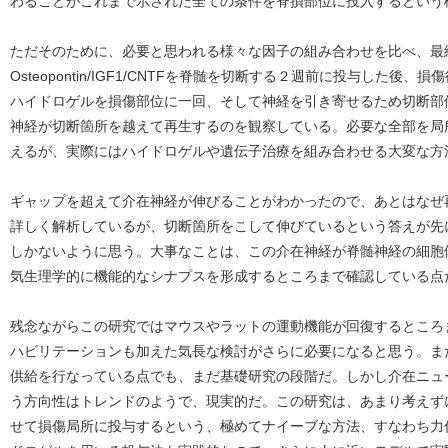
わることがこれまで示された全ての条件を脊損部位に投入するという
ただそのために、必要と思われる様々な因子の組み合わせを比べ、最
Osteopontin/IGF1/CNTFを脊髄を切断する２週前に投与した後、損
ハイドロゲルを損傷部位に一回、そして神経を引き寄せるため切断部
神経が切断箇所を越えて再生するのを観察している。必要な全部を局
えるが、実際にはハイドロゲルや遺伝子治療を組み合わせる大変な方
ギャップを超えて介在神経が伸びることがわかったので、あとはなぜ
詳しく解析しているが、切断箇所をこして伸びているという答えが先
しかないように思う。大事なことは、この介在神経が脊髄神経の細胞
気生理学的に機能的なシナプスを形成するところまで確認している点
残念ながらこの研究ではマウスやラットの運動機能が回復するところ
ハビリテーションも加えた気長な検討がさらに必要になると思う。ま
供給を行なっている点でも、まだ基礎研究の段階だ。しかし介在ニュ
う方向性はトレンドのようで、現実的だ。この研究は、あまり考えず
せて損傷局所に投与するという、極めてナイーブな方法、すなわち力