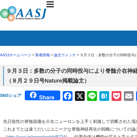
AASJホームページ
>
新着情報
>
論文ウォッチ
> ９月３日：多数の分子の同時投与
９月３日：多数の分子の同時投与により脊髄介在神
（８月２９日号Nature掲載論文）
Facebook
X
Line
Haten
Poc
SNSシェア
Share
先日急性の脊髄損傷を介在ニューロンを上手く刺激して切断された場
これまでとは違うだいぶユニークな脊髄神経再生の戦略についての論
（
http://aasj.jp/news/watch/8734
）。結果自体は機能が戻ると言う点で