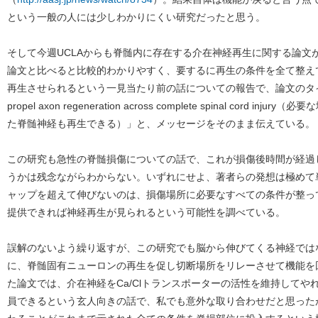
という一般の人には少しわかりにくい研究だったと思う。
そして今週UCLAからも脊髄内に存在する介在神経再生に関する論文がN
論文と比べると比較的わかりやすく、要するに再生の条件を全て整え
再生させられるという一見当たり前の話についての報告で、論文のタイトルも「Requi
propel axon regeneration across complete spinal cord
た脊髄神経も再生できる）」と、メッセージをそのまま伝えている。
この研究も急性の脊髄損傷についての話で、これが損傷後時間が経過
うかは残念ながらわからない。いずれにせよ、著者らの発想は極めて
ャップを超えて伸びないのは、損傷場所に必要なすべての条件が整っ
提供できれば神経再生が見られるという可能性を調べている。
誤解のないよう繰り返すが、この研究でも脳から伸びてくる神経では
に、脊髄固有ニューロンの再生を促し切断場所をリレーさせて機能を
た論文では、介在神経をCa/Clトランスポーターの活性を維持して
員できるという玄人向きの話で、私でも意外な取り合わせだと思った