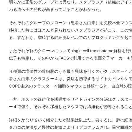
明らかに正常のグループとは異なり、メタプラジア（組織のアイ
わる遺伝子の発現が高まっていることがわかった。
それぞれのグループのクローン（患者さん由来）を免疫不全マウ
移植した時にはほとんど見られないメタプラジアが起こり、この
る。すなわち、増殖する幹細胞レベルでのリプログラミングが起
またそれぞれのクローンについてsingle cell trascriptom
伝子も特定し、その中からFACSで利用できる表面分子マーカーも
４種類の増殖性の幹細胞のうち最も興味を引くのがクラスター４と
者さん由来のクラスター４は、炎症を誘導するサイトカインやケ
COPD由来のクラスター４細胞をマウスに移植すると、白血球の
一方、ホストの線維化を誘導するサイトカインの分泌はクラスタ
ー４で強く、それぞれ移植したマウスでは繊維化が誘導されるこ
詳細をかなり省いて紹介したが結果は以上だ。要するに、肺の細
タバコの刺激など慢性の刺激によりリプログラムされ、異常組織