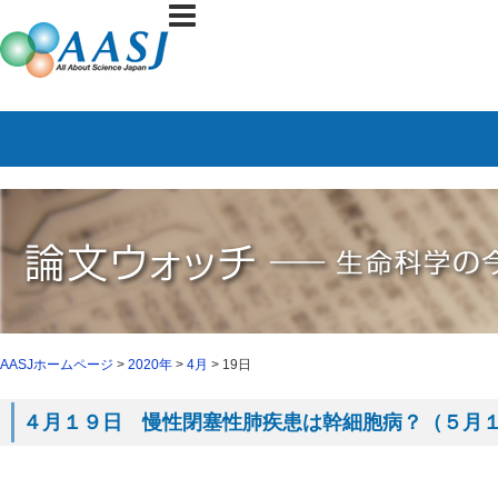
AASJホームページ
>
2020年
>
4月
> 19日
４月１９日 慢性閉塞性肺疾患は幹細胞病？（５月１４日