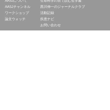
AASJについて
生命科学の目で読む哲学書
AASJチャンネル
西川伸一のジャーナルクラブ
ワークショップ
活動記録
論文ウォッチ
疾患ナビ
お問い合わせ