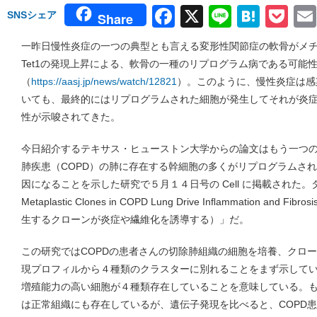
Facebook
X
Line
Hate
Po
SNSシェア
Share
一昨日慢性炎症の一つの典型とも言える変形性関節症の軟骨がメチ
Tet1の発現上昇による、軟骨の一種のリプログラム病である可能
（
https://aasj.jp/news/watch/12821
）。このように、慢性炎症は感
いても、最終的にはリプログラムされた細胞が発生してそれが炎
性が示唆されてきた。
今日紹介するテキサス・ヒューストン大学からの論文はもう一つ
肺疾患（COPD）の肺に存在する幹細胞の多くがリプログラムさ
因になることを示した研究で５月１４日号の Cell に掲載された。タイト
Metaplastic Clones in COPD Lung Drive Inﬂammation an
生するクローンが炎症や繊維化を誘導する）」だ。
この研究ではCOPDの患者さんの切除肺組織の細胞を培養、クロ
現プロフィルから４種類のクラスターに別れることをまず示して
増殖能力の高い細胞が４種類存在していることを意味している。
は正常組織にも存在しているが、遺伝子発現を比べると、COPD