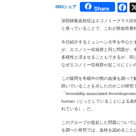
F
SNSシェア
Share
深部静脈血栓症はエコノミークラス症
と座っていることで、これが肺血栓塞
今日紹介するミュンヘン大学を中心と
が、エコノミー症候群と同じ問題が、
多様性と済ませることもできるが、同
なぜエコノミー症候群が起こりにくい
この疑問を冬眠中の熊の血液を調べて
防いでいることを示したのがこの研究で、
「Immobility-associated thromboprotec
human（じっとしていることによる
れている）」だ。
このグループが提起した問題について
を調べた研究では、血栓を認めることは