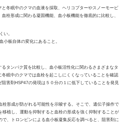
マと冬眠中のクマの血液を採取、ヘリコプターやスノーモービ
、血栓形成に関わる凝固機能、血小板機能を徹底的に比較し、
くい。
血小板自体の変化にあること。
するタンパク質を比較し、血小板活性化に関わるさまざまなタ
に冬眠中のクマでは血栓を起こしにくくなっていることを確認
阻害剤HSP47の発現は５０分の１に低下していることを発見
で血栓形成が防がれる可能性を示唆する。そこで、遺伝子操作で
胞を移植し、運動を抑制すると血栓の形成を強く抑制することが
るので、トロンピンによる血小板凝集反応を調べると、阻害剤に