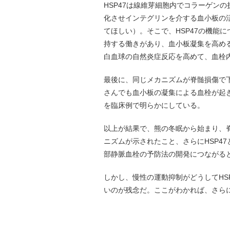
HSP47は線維芽細胞内でコラーゲン
化させインテグリンを介する血小板の
てほしい）。そこで、HSP47の機能に
持する働きがあり、血小板凝集を高める
白血球の自然炎症反応を高めて、血栓
最後に、同じメカニズムが脊髄損傷で
さんでも血小板の凝集による血栓が起き
を臨床例で明らかにしている。
以上が結果で、熊の冬眠から始まり、
ニズムが示されたこと、さらにHSP4
部静脈血栓の予防法の開発につながる
しかし、慢性の運動抑制がどうしてHS
いのが残念だ。ここがわかれば、さら