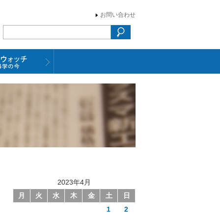
お問い合わせ
2023年4月
月
火
水
木
金
土
日
1
2