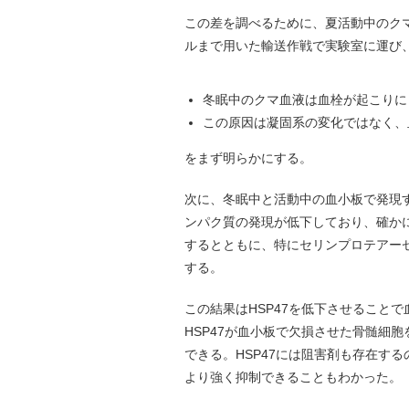
この差を調べるために、夏活動中のク
ルまで用いた輸送作戦で実験室に運び
冬眠中のクマ血液は血栓が起こりに
この原因は凝固系の変化ではなく、
をまず明らかにする。
次に、冬眠中と活動中の血小板で発現
ンパク質の発現が低下しており、確か
するとともに、特にセリンプロテアーゼ
する。
この結果はHSP47を低下させること
HSP47が血小板で欠損させた骨髄細
できる。HSP47には阻害剤も存在す
より強く抑制できることもわかった。