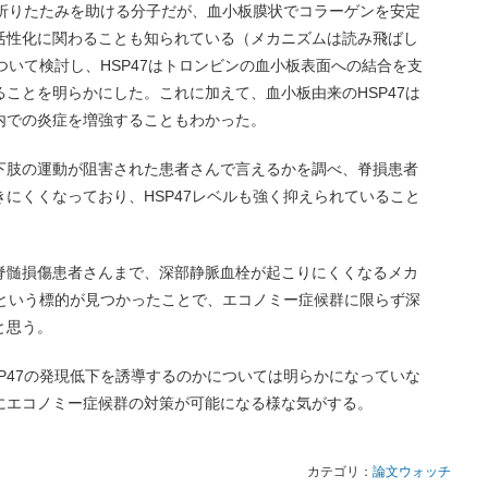
の折りたたみを助ける分子だが、血小板膜状でコラーゲンを安定
活性化に関わることも知られている（メカニズムは読み飛ばし
ついて検討し、HSP47はトロンビンの血小板表面への結合を支
ことを明らかにした。これに加えて、血小板由来のHSP47は
内での炎症を増強することもわかった。
下肢の運動が阻害された患者さんで言えるかを調べ、脊損患者
にくくなっており、HSP47レベルも強く抑えられていること
脊髄損傷患者さんまで、深部静脈血栓が起こりにくくなるメカ
7という標的が見つかったことで、エコノミー症候群に限らず深
と思う。
P47の発現低下を誘導するのかについては明らかになっていな
にエコノミー症候群の対策が可能になる様な気がする。
カテゴリ：
論文ウォッチ