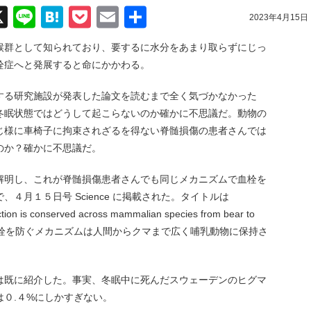
acebook
X
Line
Hatena
Pocket
Email
共
2023年4月15日
有
候群として知られており、要するに水分をあまり取らずにじっ
栓症へと発展すると命にかかわる。
する研究施設が発表した論文を読むまで全く気づかなかった
冬眠状態ではどうして起こらないのか確かに不思議だ。動物の
じ様に車椅子に拘束されざるを得ない脊髄損傷の患者さんでは
のか？確かに不思議だ。
解明し、これが脊髄損傷患者さんでも同じメカニズムで血栓を
４月１５日号 Science に掲載された。タイトルは
tion is conserved across mammalian species from bear to
血栓を防ぐメカニズムは人間からクマまで広く哺乳動物に保持さ
は既に紹介した。事実、冬眠中に死んだスウェーデンのヒグマ
０.４%にしかすぎない。