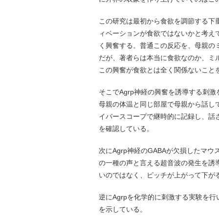
この研究は最初から食欲を調節する下垂体
ィベーションが食欲ではないかと考えて
く興奮する。普通この反応を、母親の
だが、著者らは本当に食欲なのか、ミル
この興奮が食欲とは全く関係ないこと
そこでAgrp神経の興奮を誘導する刺
母親の体温と同じ部屋で母親から話して
イバースコープで継時的に記録し、話
を確認している。
次にAgrp神経のGABAが欠損した
の一種の声と言える超音波の発生を誘
いのではなく、ピッチが上がって下が
逆にAgrpを化学的に刺激する実験を
を示している。