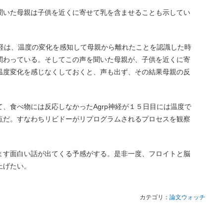
聞いた母親は子供を近くに寄せて乳を含ませることも示してい
神経は、温度の変化を感知して母親から離れたことを認識した時
関わっている。そしてこの声を聞いた母親が、子供を近くに寄
温度変化を感じなくしておくと、声も出ず、その結果母親の反
、食べ物には反応しなかったAgrp神経が１５日目には温度で
点だ。すなわちリビドーがリプログラムされるプロセスを観察
ます面白い話が出てくる予感がする。是非一度、フロイトと脳
上げたい。
カテゴリ：
論文ウォッチ