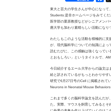
東大と芸大の学生さんが中心になって、
Students:是非ホームページをみてくだ
医学部の栗原教授などがシニアメンバ
應大学も加わり素晴らしい活動になり
わたしもこのような活動を積極的に支
が、現代脳科学についての知識によっ
読むたびに、この感触は強くなってい
とおもしろい」というタイトルで、AM
今日紹介するエール大学からの論文はまさにフ
給と訳されているがもっとわかりやす
研究で6月27日号のCell に掲載されている。タイト
Neurons in Neonatal Mouse
これまで多くの脳科学論文を読んだが
た。実際、マウスを飼育してみるとそ
に外界の表象を作り上げていくのはこ