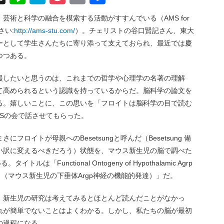
有
芸術と科学の融合を模索する活動がすすんでいる（AMS for
さい:
http://ams-stu.com/
）。チェリストの谷口賢記さん、東大
ーとして学生さんたちに寄り添って支えておられ、最近では慶
つつある。
援したいと思うのは、これまでの哲学や心理学の名著の理解
て高められるという認識を持っているからだ。脳科学の論文を
る。嬉しいことに、この思いを「フロイトは脳科学の目で読む
Sの会で話させてもらった。
ロイトが母親へのBesetsungと呼んだ（Besetsung 備
い訳に変えるべきだろう）状態を、マウス新生児の脳で調べた
ルは「Functional Ontogeny of Hypothalamic Agrp
 Behaviors （マウス新生児の下垂体Argp神経の機能的発達）」だ。
、新生児の研究は考えてみるとほとんど読んだことがなかっ
れが簡単でないことはよくわかる。しかし、私たちの脳が最初
の過程になる。