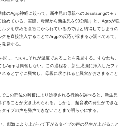
のAgrp神経に絞って、新生児の母親へのBesetsungのモテ
始めている。実際、母親から新生児を90分離すと、Agrpが強
ミルクを求める食欲にかられているのではと納得してしまうの
クを直接注入することでArgpの反応が収まるか調べてみて、
を発見する。
激を探し、ついにそれが温度であることを発見する。すなわち、
もAgrpは興奮しない。この過程を、新生児脳に挿入したファ
されるとすぐに興奮し、母親に戻されると興奮がおさまること
マウスでこの部位の興奮により誘導される行動を調べると、新生児
導することが突き止められる。しかも、超音波の発生ができな
るタイプの声を発声できないことまで明らかにする。
行い、刺激により上がって下がるタイプの声の発生が上がること