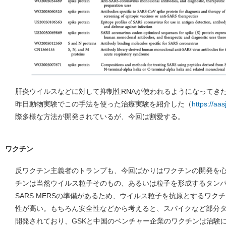
肝炎ウイルスなどに対して抑制性RNAが使われるようになってき
昨日動物実験でこの手法を使った治療実験を紹介した（
https://aa
際多様な方法が開発されているが、今回は割愛する。
ワクチン
反ワクチン主義者のトランプも、今回ばかりはワクチンの開発を
チンは当然ウイルス粒子そのもの、あるいは粒子を形成するタン
SARS.MERSの準備があるため、ウイルス粒子を抗原とするワク
性が高い。もちろん安全性などから考えると、スパイクなど部分
開発されており、GSKと中国のベンチャー企業のワクチンは治験