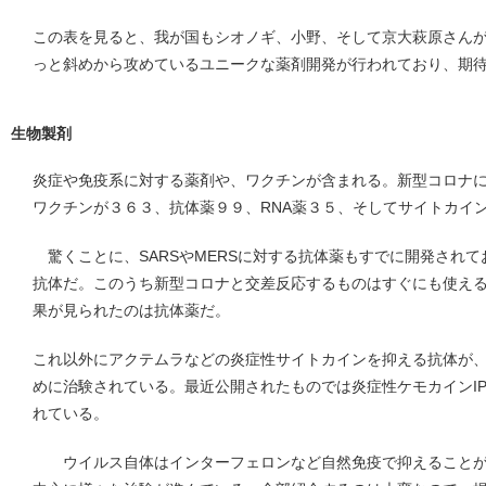
この表を見ると、我が国もシオノギ、小野、そして京大萩原さん
っと斜めから攻めているユニークな薬剤開発が行われており、期
生物製剤
炎症や免疫系に対する薬剤や、ワクチンが含まれる。新型コロナ
ワクチンが３６３、抗体薬９９、RNA薬３５、そしてサイトカイ
驚くことに、SARSやMERSに対する抗体薬もすでに開発され
抗体だ。このうち新型コロナと交差反応するものはすぐにも使え
果が見られたのは抗体薬だ。
これ以外にアクテムラなどの炎症性サイトカインを抑える抗体が
めに治験されている。最近公開されたものでは炎症性ケモカインIP
れている。
ウイルス自体はインターフェロンなど自然免疫で抑えることが