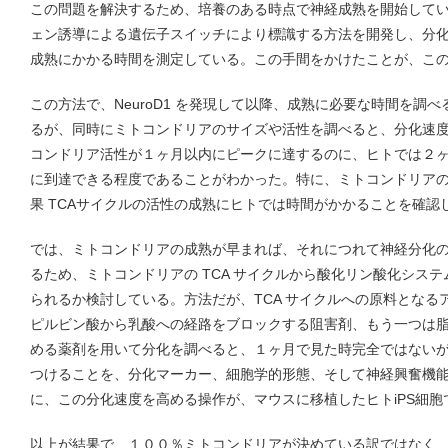
この問題を解決するため、培養のある時点で神経成熟を開始している 
ェン誘導による遺伝子スイッチにより標識する方法を開発し、分
成熟にかかる時間を測定している。この手間をかけたことが、こ
この方法で、NeuroD1 を発現して以降、成熟に必要な時間を調
るが、同時にミトコンドリアのサイズや活性を調べると、分化速
コンドリア活性が１ヶ月以内にピークに達するのに、ヒトでは２
に到達できる程度であることがわかった。特に、ミトコンドリア
果 TCAサイクルの活性の成熟にヒトでは時間がかかることを確認
では、ミトコンドリアの成熟が早まれば、それにつれて神経分化
るため、ミトコンドリアの TCA サイクルから酸化リン酸化シス
られるか検討している。方法だが、TCA サイクルへの原料となるア
ピルビン酸から乳酸への経路をブロックする阻害剤、もう一つは脂肪
める薬剤を用いて分化を調べると、１ヶ月で見た時完全ではない
つけることを、分化マーカー、細胞学的形態、そして神経興奮機
に、この分化速度を高める操作が、マウスに移植したヒトiPS細
以上が結果で、１００％ミトコンドリアが決めている訳ではなく