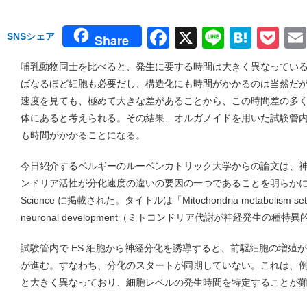
Facebook
X
Line
Hate
Po
SNSシェア
Share
哺乳動物同士を比べると、発生に要する時間は大きく異なってい
ばなるほど細胞も必要だし、構造化にも時間がかかるのは当然だが、i
速度を見ても、極めて大きな差があることから、この時間差の多
体にあると考えられる。その結果、オルガノイドを用いた試験管
も時間がかかることになる。
今日紹介するベルギーのルーベンカトリック大学からの論文は、
ンドリア活性が分化速度の違いの要因の一つであることを明らか
Science に掲載された。タイトルは「Mitochondria metabolism sets the
neuronal development（ミトコンドリア代謝が神経発生の
試験管内で ES 細胞から神経分化を誘導すると、前駆細胞の増殖
が進む。すなわち、分化のスタートが同期していない。これは、
と大きく異なっており、細胞レベルの発生時間を特定することが