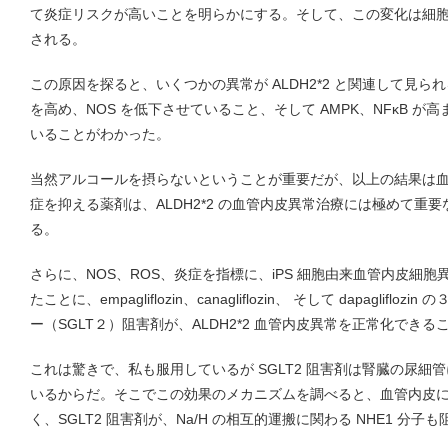
て炎症リスクが高いことを明らかにする。そして、この変化は細
される。
この原因を探ると、いくつかの異常が ALDH2*2 と関連して見られ
を高め、NOS を低下させていること、そして AMPK、NFκB 
いることがわかった。
当然アルコールを摂らないということが重要だが、以上の結果は血管
症を抑える薬剤は、ALDH2*2 の血管内皮異常治療には極めて重
る。
さらに、NOS、ROS、炎症を指標に、iPS 細胞由来血管内皮細
たことに、empagliflozin、canagliflozin、 そして dapagli
ー（SGLT２）阻害剤が、ALDH2*2 血管内皮異常を正常化できる
これは驚きで、私も服用しているが SGLT2 阻害剤は腎臓の尿細
いるからだ。そこでこの効果のメカニズムを調べると、血管内皮に S
く、SGLT2 阻害剤が、Na/H の相互的運搬に関わる NHE1 分