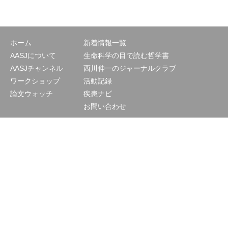
ホーム
新着情報一覧
AASJについて
生命科学の目で読む哲学書
AASJチャンネル
西川伸一のジャーナルクラブ
ワークショップ
活動記録
論文ウォッチ
疾患ナビ
お問い合わせ