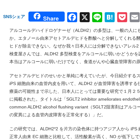
Facebook
X
Line
Hate
Po
SNSシェア
Share
アルコールデハイドロゲナーゼ（ALDH2）の多型は、一般の人に
か。エタノール由来アセトアルデヒドを酢酸へと分解してくれる
ヒドが除去できない。なぜか我々日本人には分解できないアレル2 (A
検査屋さんでは、ALDH2 多型検査をアルコールに弱いかどうか
本当はアルコールに弱いだけでなく、食道がんや心臓血管障害の
アセトアルデヒドのせいかと単純に考えていたが、今日紹介する
iPS 細胞由来の血管内皮を用いて、ALDH2 が血管障害を誘導
療薬の可能性まで示した、日本人にとっては重要な研究で１月２５日 Science 
に掲載された。タイトルは「SGLT2 inhibitor ameliorates endothelial dy
common ALDH2 alcohol flushing variant（SGLT2阻
の変異による血管内皮障害を正常化する）」だ。
この研究では、ALDH2*2 を片方の染色体に持つアジア人から iP
正常人由来 EC 細胞と比較して、活性酸素が高く、NO が低下し