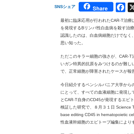
F
SNSシェア
Share
最初に臨床応用が行われたCAR-T治療
を発現するBリンパ性白血病を殺す治療
認識したのは、白血病細胞だけでなく
思い知った。
ただこのキラー細胞の強さが、CAR-
いガン特異的抗原をみつけるのが難し
で、正常細胞が障害されたケースが報
今日紹介するペンシルバニア大学から
にとって、すべての血液細胞に発現して
とCAR-T自身のCD45が発現するエ
検証した研究で、８月３１日 Science Tra
base editing CD45 in hematopoietic 
性血液幹細胞のエピトープ編集により