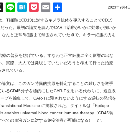
acebook
X
Line
Hatena
Pocket
Email
共
2023年9月4日
有
は、T細胞にCD19に対するキメラ抗体を導入することでCD19
だった。最初の論文を読んでCAR-T治療がいかに効果が強いか
、なんと正常B細胞まで除去されていた点で、キラー細胞の力を
T治療の普及を妨げている。すなわち正常細胞に全く影響の出な
い。実際、大人では発現していないだろうと考えて行った治療
告されている。
の論文は、このガン特異的抗原を特定することの難しさを逆手
いるCD45分子を標的にしたCAR-Tを用いる代わりに、造血系
ピトープを編集して、CAR-Tに殺されないようにする逆転の発想を
nslational Medicine に掲載された。タイトルは「Epitope
cells enables universal blood cancer immune therapy（CD45陽
すべての血液ガンに対する免疫治療が可能になる）」だ。