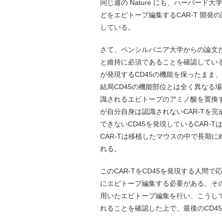
同じ週の Nature にも、ハーバード大学
どをエピトープ編集するCAR-T 開
している。
さて、ペンシルバニア大学からの論文だが、
と維持に必須であることを確認している。
が発現するCD45の機能を保ったまま
結局CD45の機能部位とは全く異なる
識されるエピトープのアミノ酸を置換する
が自分自身は認識されないCAR-Tを
できないCD45を発現しているCAR
CAR-Tは移植したマウスの中で長期
れる。
このCAR-TをCD45を発現する人間で
にエピトープ編集する必要がある。そのた
用いたエピトープ編集を行い、こうして
れることを確認した上で、最後のCD4