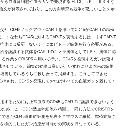
から血液幹細胞や血液ガンで発現する FLT3、c-Kit、 IL3-R な
発の論文が発表されており、この方向研究も競争が激しいことを示
CD45ノックアウトCAR-Tを用いてCD45がCAR-Tの増殖
すなわちCD45に対するCAR-Tを実現するには、まずCAR-T
、抗体には反応しないようにエピトープ編集を行う必要がある。
場所を認識する抗体をCAR-Tのキメラ抗体として用い、抗体に認
作業をCRISPRを用いて行い、CD45を発現するガンは殺す
完成させている。編集の効率は高いが、いずれにせよ本来の編集
-Tは培養しているうちに殺し合って消滅する。こうしてできた
に維持され、CD45を発現しておればすべての血液ガンを殺してく
応用するためには正常血液のCD45もCAR-Tに認識できないよう
め、ヒトCD34造血幹細胞を精製し、同じ方法でCRISPRを
できたCD45造血幹細胞を免疫不全マウスに移植、増殖維持さ
5を標的にしたガン治療が可能かの実験を行なっている。