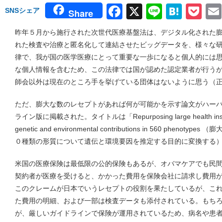
Facebook
X
Line
Hate
Po
SNSシェア
Share
昨年５月から施行された次世代医療基盤法は、デジタル化された
れた検査や治療と匿名化して連結させたビッグデータを、様々な
律で、我が国の医学医療にとって重要な一歩になると個人的には
な個人情報を含むため、この法律では国が認めた認定業者が行う
師会以外は現在のところ手を挙げている団体はないように思う（
ただ、膨大な数のレセプトがあれば何が可能かを示す論文がハーバード大学
ライン版に掲載された。タイトルは「Repurposing large health insurance
genetic and environmental contributions in 560 phe
０種類の形質について遺伝と環境要因を推定する目的に変換する
米国の医療保険は最低限の公的保険もあるが、オバマケアでも民
契約者が医療を受けると、かかった費用を保険会社に請求し費用
このクレームが日本でいうレセプトの役割を果たしているが、こ
た費用の明細、および一部は検査データも添付されている。もち
が、厳しいガイドラインで保険が運用されているため、病名や患