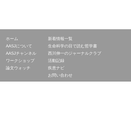
ホーム
新着情報一覧
AASJについて
生命科学の目で読む哲学書
AASJチャンネル
西川伸一のジャーナルクラブ
ワークショップ
活動記録
論文ウォッチ
疾患ナビ
お問い合わせ