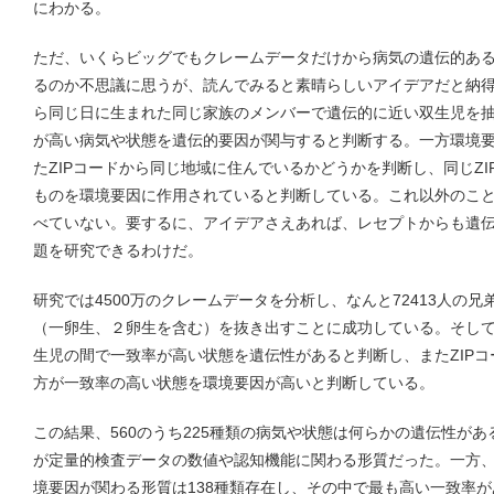
にわかる。
ただ、いくらビッグでもクレームデータだけから病気の遺伝的あ
るのか不思議に思うが、読んでみると素晴らしいアイデアだと納
ら同じ日に生まれた同じ家族のメンバーで遺伝的に近い双生児を
が高い病気や状態を遺伝的要因が関与すると判断する。一方環境
たZIPコードから同じ地域に住んでいるかどうかを判断し、同じZ
ものを環境要因に作用されていると判断している。これ以外のこ
べていない。要するに、アイデアさえあれば、レセプトからも遺
題を研究できるわけだ。
研究では4500万のクレームデータを分析し、なんと72413人の兄
（一卵生、２卵生を含む）を抜き出すことに成功している。そして
生児の間で一致率が高い状態を遺伝性があると判断し、またZIP
方が一致率の高い状態を環境要因が高いと判断している。
この結果、560のうち225種類の病気や状態は何らかの遺伝性が
が定量的検査データの数値や認知機能に関わる形質だった。一方、
境要因が関わる形質は138種類存在し、その中で最も高い一致率