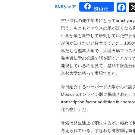
F
SNSシェア
Share
古い世代の発生学者にとってbrachy
思う。もともとマウスの尾が短くなる
生学が最も集中して研究していた中胚
が何か知りたいと皆考えていた。1990年
私たちも熊本大学で、大理石病マウスの遺
発生遺伝学の会議で話を聞くことができた。この
発現しているのを見て、是非中胚葉分
京都大学に移って実現できた。
今日紹介するハーバード大学からの論文はこ
Medicineオンライン版に掲載された。タイトルは「
transcription factor addicti
化合物）」だ。
脊索は発生途上で消失するが、極めて
考えられている。すなわち脊索腫は奇