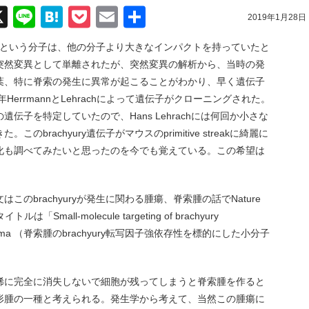
acebook
X
Line
Hatena
Pocket
Email
共
2019年1月28日
有
uryという分子は、他の分子より大きなインパクトを持っていたと
突然変異として単離されたが、突然変異の解析から、当時の発
葉、特に脊索の発生に異常が起こることがわかり、早く遺伝子
HerrmannとLehrachによって遺伝子がクローニングされた。
伝子を特定していたので、Hans Lehrachには何回か小さな
brachyury遺伝子がマウスのprimitive streakに綺麗に
化も調べてみたいと思ったのを今でも覚えている。この希望は
のbrachyuryが発生に関わる腫瘍、脊索腫の話でNature
Small-molecule targeting of brachyury
on in chordoma （脊索腫のbrachyury転写因子強依存性を標的にした小分子
稀に完全に消失しないで細胞が残ってしまうと脊索腫を作ると
形腫の一種と考えられる。発生学から考えて、当然この腫瘍に