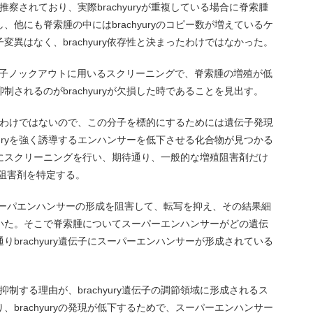
が推察されており、実際brachyuryが重複している場合に脊索腫
他にも脊索腫の中にはbrachyuryのコピー数が増えているケ
異はなく、brachyury依存性と決まったわけではなかった。
を遺伝子ノックアウトに用いるスクリーニングで、脊索腫の増殖が低
されるのがbrachyuryが欠損した時であることを見出す。
があるわけではないので、この分子を標的にするためには遺伝子発現
yuryを強く誘導するエンハンサーを低下させる化合物が見つかる
にスクリーニングを行い、期待通り、一般的な増殖阻害剤だけ
9阻害剤を特定する。
はスーパエンハンサーの形成を阻害して、転写を抑え、その結果細
いた。そこで脊索腫についてスーパーエンハンサーがどの遺伝
brachyury遺伝子にスーパーエンハンサーが形成されている
抑制する理由が、brachyury遺伝子の調節領域に形成されるス
brachyuryの発現が低下するためで、スーパーエンハンサー