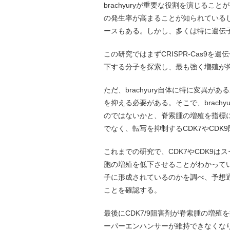
brachyuryが重要な役割を演じること
の発生率が高まることが知られているし、
ースもある。しかし、多くは特に遺伝子変
この研究ではまずCRISPR-Cas9
下する分子を探索し、最も強く増殖が抑制
ただ、brachyury自体に特に変異
を抑える必要がある。そこで、brach
のではないかと、脊索腫の増殖を指標
でなく、転写を抑制するCDK7やCDK
これまでの研究で、CDK7やCDK9
胞の増殖を低下させることがわかって
子に形成されているのかを調べ、予想通り
ことを確認する。
最後にCDK7/9阻害剤が脊索腫の増殖を
ーパーエンハンサーが維持できなくなり、