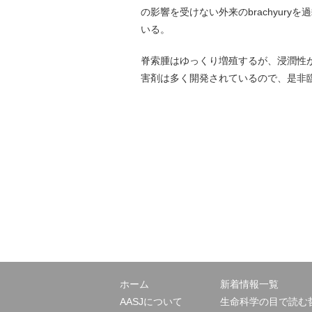
の影響を受けない外来のbrachyur
いる。
脊索腫はゆっくり増殖するが、浸潤性が
害剤は多く開発されているので、是非
ホーム
新着情報一覧
AASJについて
生命科学の目で読む