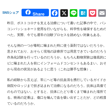
Facebook
X
Line
Hate
Po
SNSシェア
Share
昨日、ポストコロナを支える治療について書いた記事の中で、パ
コンパッショネート使用を行いながらも、科学性を確保するため
べた。実際、今でも通常の治験プロセスを踏めない対象もある。
そんな例の一つが毒蛇に噛まれた時に使う薬剤ではないだろうか
意されており、おそらく現地の診療所では用意できているのだろ
作為化試験を行っているのだろうか。もちろん動物実験は徹底的
ビに噛まれた人を前にインフォームドコンセントもあるまい。お
から現在の状況があるように思う（これは勝手な想像）。
私の経験から言えば、常にヘビ毒の抗血清を携行しているガイド
病院やロッジまで担ぎ込まれて治療になるのだろう。抗体は高価
のものではない。とすると、抗体にたどり着くまで噛まれた場所
る。映画の定番は、傷口を噛んで血を吸い出すことだが、どの程
ているのだろうか。