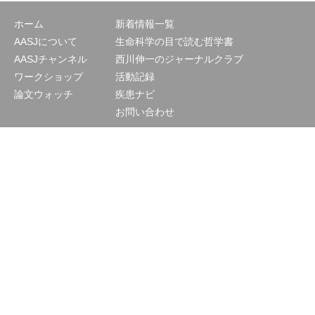
ホーム
新着情報一覧
AASJについて
生命科学の目で読む哲学書
AASJチャンネル
西川伸一のジャーナルクラブ
ワークショップ
活動記録
論文ウォッチ
疾患ナビ
お問い合わせ