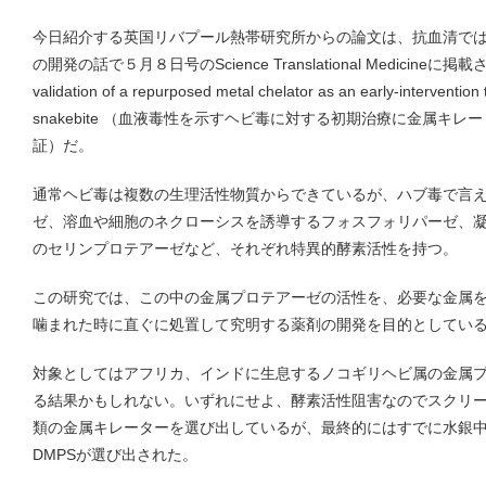
今日紹介する英国リバプール熱帯研究所からの論文は、抗血清で
の開発の話で５月８日号のScience Translational Medicineに掲載
validation of a repurposed metal chelator as an early-intervention
snakebite （血液毒性を示すヘビ毒に対する初期治療に金属キ
証）だ。
通常ヘビ毒は複数の生理活性物質からできているが、ハブ毒で言
ゼ、溶血や細胞のネクローシスを誘導するフォスフォリパーゼ、
のセリンプロテアーゼなど、それぞれ特異的酵素活性を持つ。
この研究では、この中の金属プロテアーゼの活性を、必要な金属
噛まれた時に直ぐに処置して究明する薬剤の開発を目的としてい
対象としてはアフリカ、インドに生息するノコギリヘビ属の金属
る結果かもしれない。いずれにせよ、酵素活性阻害なのでスクリ
類の金属キレーターを選び出しているが、最終的にはすでに水銀
DMPSが選び出された。