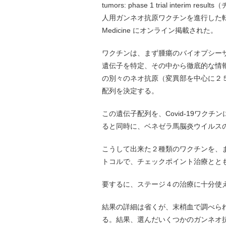
tumors: phase 1 trial inte
人用ガンネオ抗原ワクチンを進行した転移
Medicine にオンライン掲載された。
ワクチンは、まず腫瘍のバイオプシー
遺伝子を特定、その中から徹底的な情
の別々のネオ抗原（変異部を中心に２
配列を決定する。
この遺伝子配列を、Covid-19ワク
ると同時に、ベネゼラ馬脳炎ウイルスの
こうして出来た２種類のワクチンを、まず
トコルで、チェックポイント治療とと
要するに、ステージ４の治療に十分使
結果の詳細は省くが、末梢血で調べら
る。結果、選んだいくつかのガンネオ抗