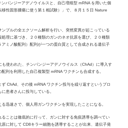
rim results（チンパンジーアデノウイルスと、自己増殖型 mRNA を用いた個
性固形腫瘍に使う第１相試験）」で、８月１５日 Nature
サンプルの全エクソーム解析を行い、突然変異が起こっている
報処理に基づき、２０種類のガンのネオ抗原を選び、２０種類
５アミノ酸配列）配列が一つの蛋白質として合成される遺伝子
チンにも使われた、チンパンジーアデノウイルス（ChAd）に導入す
配列を利用した自己複製型 mRNA ワクチンも合成する。
 ChAd、その後 mRNA ワクチン投与を繰り返すというプロ
もに患者さんに投与している。
える迅速さで、個人用ガンワクチンを実現したことになる。
れることは徹底的に行って、ガンに対する免疫誘導を調べてい
原に対して CD8キラー細胞を誘導することが出来、遺伝子発