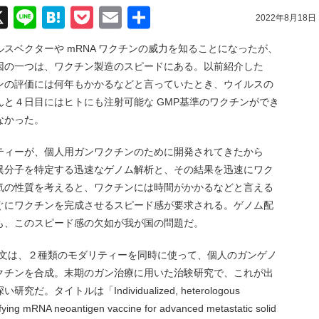
acebook
X
Line
Hatena
Pocket
Email
共
2022年8月18日
有
スベクターや mRNA ワクチンの威力を知ることになったが、
因の一つは、ワクチン製造のスピードにある。以前紹介した
ンの評価には何年もかかるなどと言っていたとき、ウイルスの
と４日目にはヒトにも注射可能な GMP基準のワクチンができ
なかった。
ティーが、個人用ガンワクチンのために開発されてきたから
異分子を特定する迅速なゲノム解析と、その結果を迅速にワク
気の性質を考えると、ワクチンには時間がかかるなどと言える
ぐにワクチンを完成させるスピード感が要求される。ゲノム配
も、このスピード感の欠如が我が国の問題だ。
 社からの論文は、２種類のモダリティーを同時に使って、個人のガンゲノ
クチンを合成。末期のガン治療に用いた治験研究で、これが出
イトルは「Individualized, heterologous
fying mRNA neoantigen vaccine for advanced metastatic solid