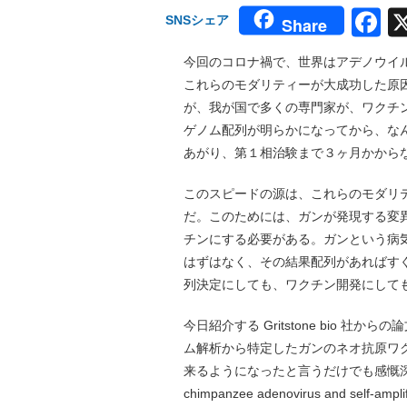
F
SNSシェア
Share
今回のコロナ禍で、世界はアデノウイル
これらのモダリティーが大成功した原
が、我が国で多くの専門家が、ワクチ
ゲノム配列が明らかになってから、なん
あがり、第１相治験まで３ヶ月かから
このスピードの源は、これらのモダリ
だ。このためには、ガンが発現する変
チンにする必要がある。ガンという病
はずはなく、その結果配列があればす
列決定にしても、ワクチン開発にして
今日紹介する Gritstone bio
ム解析から特定したガンのネオ抗原ワ
来るようになったと言うだけでも感慨深い研究だ。タ
chimpanzee adenovirus and self-ampli