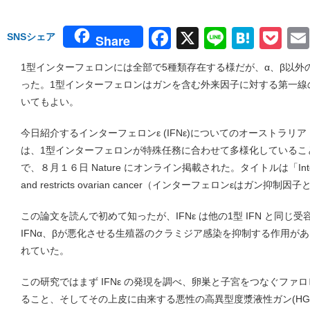
Facebook
X
Line
Hate
Po
SNSシェア
Share
1型インターフェロンには全部で5種類存在する様だが、α、β以
った。1型インターフェロンはガンを含む外来因子に対する第一線
いてもよい。
今日紹介するインターフェロンε (IFNε)についてのオーストラ
は、1型インターフェロンが特殊任務に合わせて多様化しているこ
で、８月１６日 Nature にオンライン掲載された。タイトルは「Interferon-ε
and restricts ovarian cancer（インターフェロンεはガ
この論文を読んで初めて知ったが、IFNε は他の1型 IFN と同
IFNα、βが悪化させる生殖器のクラミジア感染を抑制する作用が
れていた。
この研究ではまず IFNε の発現を調べ、卵巣と子宮をつなぐファ
ること、そしてその上皮に由来する悪性の高異型度漿液性ガン(HG