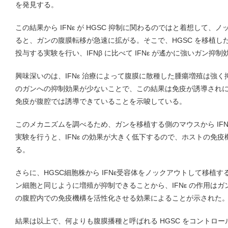
を発見する。
この結果から IFNε が HGSC 抑制に関わるのではと着想して、ノ
ると、ガンの腹膜転移が急速に拡がる。そこで、HGSC を移植したマウス
投与する実験を行い、IFNβ に比べて IFNε が遙かに強いガン抑
興味深いのは、IFNε 治療によって腹膜に散種した腫瘍増殖は強
のガンへの抑制効果が少ないことで、この結果は免疫が誘導されにく
免疫が腹腔では誘導できていることを示唆している。
このメカニズムを調べるため、ガンを移植する側のマウスから IFN
実験を行うと、IFNε の効果が大きく低下するので、ホストの免
る。
さらに、HGSC細胞株から IFNε受容体をノックアウトして移植
ン細胞と同じように増殖が抑制できることから、IFNε の作用は
の腹腔内での免疫機構を活性化させる効果によることが示された
結果は以上で、何よりも腹膜播種と呼ばれる HGSC をコントロ