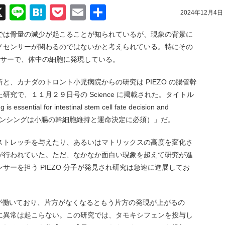
acebook
X
Line
Hatena
Pocket
Email
共
2024年12月4日
有
では骨量の減少が起こることが知られているが、現象の背景に
ノセンサーが関わるのではないかと考えられている。特にその
センサーで、体中の細胞に発現している。
と、カナダのトロント小児病院からの研究は PIEZO の腸管幹
究で、１１月２９日号の Science に掲載された。タイトル
ssential for intestinal stem cell fate decision and
るメカノセンシングは小腸の幹細胞維持と運命決定に必須）」だ。
ストレッチを与えたり、あるいはマトリックスの高度を変化さ
が行われていた。ただ、なかなか面白い現象を超えて研究が進
サーを担う PIEZO 分子が発見され研究は急速に進展してお
２種類が働いており、片方がなくなるともう片方の発現が上がるの
に異常は起こらない。この研究では、タモキシフェンを投与し