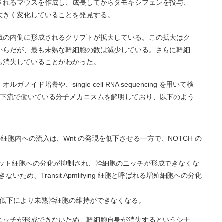
アウトされるマウスを作成し、成長してからタモキシフェンを投与、
大きく変化していることを発見する。
織の内側に形成されるクリプトが拡大している。この拡大はク
からだが、最も未熟な幹細胞の数は減少している。さらに幹細
も消失していることがわかった。
ド培養や、single cell RNA sequencing を用いて検
O の下流で働いている分子メカニスムを解明しており、以下のよう
の細胞内への流入は、Wnt の発現を低下させる一方で、NOTCH の
パネット細胞への分化が抑制され、幹細胞のニッチが形成できなくな
ため、Transit Apmlifying 細胞と呼ばれる増殖細胞への分化
現の低下により未熟幹細胞の維持ができなくなる。
ニッチが形成できないため、幹細胞自身が消失するというシナ