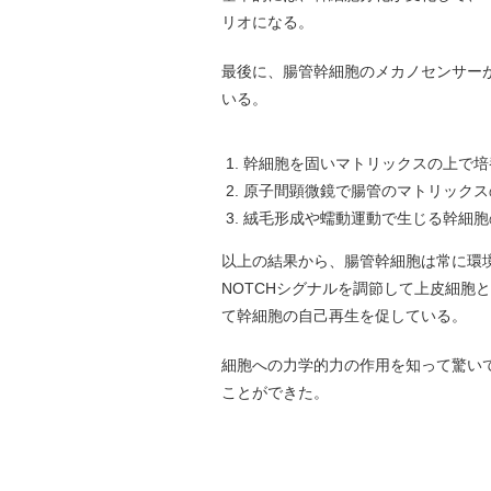
リオになる。
最後に、腸管幹細胞のメカノセンサー
いる。
幹細胞を固いマトリックスの上で培
原子間顕微鏡で腸管のマトリックス
絨毛形成や蠕動運動で生じる幹細胞の
以上の結果から、腸管幹細胞は常に環
NOTCHシグナルを調節して上皮細胞と
て幹細胞の自己再生を促している。
細胞への力学的力の作用を知って驚い
ことができた。