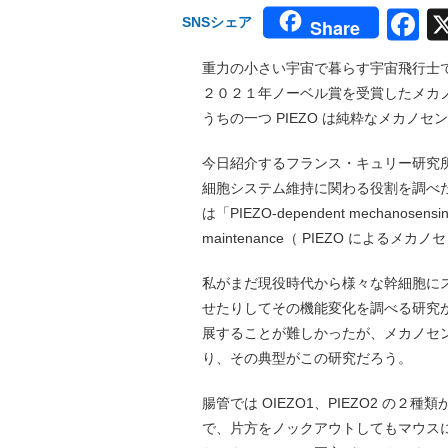
F
SNSシェア
Share
重力の小さい宇宙で暮らす宇宙飛行士
２０２１年ノーベル賞を受賞したメカ
うちの一つ PIEZO は純粋なメカノ
今日紹介するフランス・キュリー研究所
細胞システム維持に関わる役割を調べた研
は「PIEZO-dependent mechanosensing is e
maintenance（ PIEZO によ
私がまだ現役時代から様々な幹細胞に
せたりしてその機能変化を調べる研究
展することが難しかったが、メカノセン
り、その典型がこの研究だろう。
腸管では OIEZO1、PIEZO2 の
で、片方をノックアウトしてもマウス