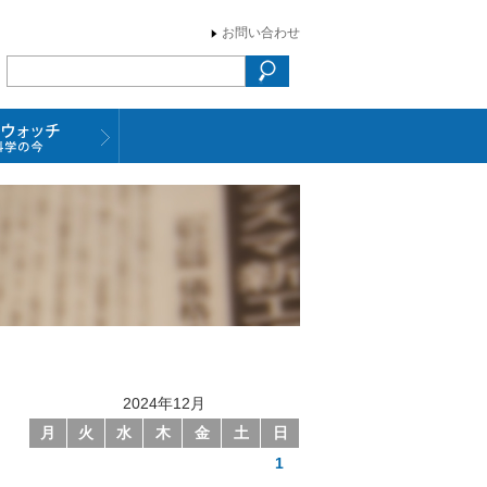
お問い合わせ
2024年12月
月
火
水
木
金
土
日
1