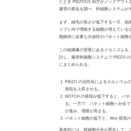
たとき PIEZO1/2 両方がノック
腸管の変化を調べ、幹細胞システムが
まず、絨毛の長さが低下する一方、組
リプト内で増殖する細胞が増えている
胞維持に必要な分泌性のパネット細胞
この組織像の背景にあるメカニズムを、オルガノイ
討し、腸管幹細胞システムで PIEZ
にまとめられる。
PIEZO の活性化によるカルシウム
発現を上昇させる。
NOTCH の発現が低下すると、
る。一方で、パネット細胞へ分化できない
が進み、増殖が高まる。
パネット細胞の低下と、Wnt 発
基本的には、幹細胞分化が変化して、