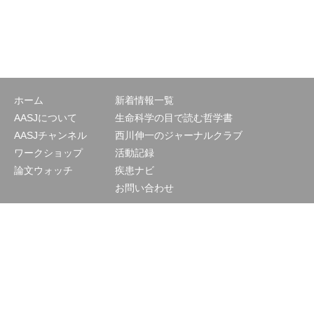
ホーム
新着情報一覧
AASJについて
生命科学の目で読む哲学書
AASJチャンネル
西川伸一のジャーナルクラブ
ワークショップ
活動記録
論文ウォッチ
疾患ナビ
お問い合わせ