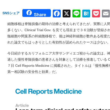
Facebook
X
Line
Hate
Po
SNSシェア
Share
細胞移植は脊髄損傷の期待の治療と考えられてきたが、実際に人
多くない。Clinical Trial Gov. を見ても現在まで３６治験
髄細胞や間葉系の幹細胞移植で、後は神経幹細胞が数件ある程度
れた論文でもはっきりとした有効性が認められたケースは少ない
今日紹介するカリフォルニア大学サンディエゴ校からの論文は、
過した慢性脊髄損傷の患者さんを対象として治療を推進している Ci
７日 Cell Reports Medicine に掲載された。タイトルは「
第一相試験の安全性と効果」だ。