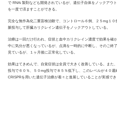
で RNAi 製剤なども開発されているが、遺伝子自体をノックアウトす
を一度で済ますことができる。
完全な無作為化二重盲検治験で、コントロール６例、２５mg１０
脈投与して肝臓カリクレイン遺伝子をノックアウトしている。
治療は一回だけ行われ、症状と血中カリクレイン濃度で効果を確
中に気分が悪くなっているが、点滴を一時的に中断し、そのご終了後
見ているが、１ヶ月後に正常化している。
効果はてきめんで、自覚症状は全員で大きく改善している。また、
投与で６０％、５０mg投与で８５％低下し、このレベルが４０週
CRISPRを用いた遺伝子治療が着々と進展していることが実感で