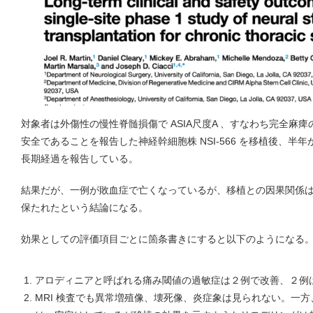
対象者は外傷性の慢性脊髄損傷で ASIA尺度A 、すなわち完全麻
安全であることを報告した神経幹細胞株 NSI-566 を移植後、
長期経過を報告している。
結果だが、一例が敗血症で亡くなっているが、移植との因果関係
保たれたという結論になる。
効果としての評価項目ごとに箇条書きにすると以下のようになる
アロディニアと呼ばれる痛み閾値の過敏症は２例で改善、２例
MRI 検査でも異常増殖像、壊死像、炎症象は見られない。一