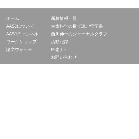
ホーム
新着情報一覧
AASJについて
生命科学の目で読む哲学書
AASJチャンネル
西川伸一のジャーナルクラブ
ワークショップ
活動記録
論文ウォッチ
疾患ナビ
お問い合わせ