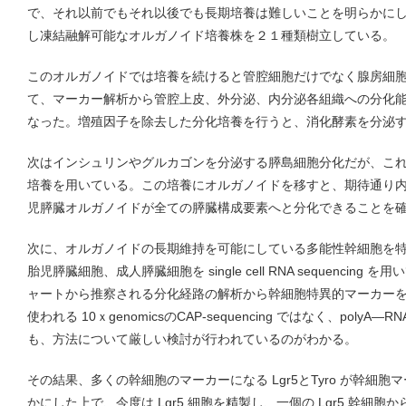
で、それ以前でもそれ以後でも長期培養は難しいことを明らかに
し凍結融解可能なオルガノイド培養株を２１種類樹立している。
このオルガノイドでは培養を続けると管腔細胞だけでなく腺房細
て、マーカー解析から管腔上皮、外分泌、内分泌各組織への分化
なった。増殖因子を除去した分化培養を行うと、消化酵素を分泌
次はインシュリンやグルカゴンを分泌する膵島細胞分化だが、これ
培養を用いている。この培養にオルガノイドを移すと、期待通り
児膵臓オルガノイドが全ての膵臓構成要素へと分化できることを
次に、オルガノイドの長期維持を可能にしている多能性幹細胞を
胎児膵臓細胞、成人膵臓細胞を single cell RNA sequencin
ャートから推察される分化経路の解析から幹細胞特異的マーカー
使われる 10ｘgenomicsのCAP-sequencing ではなく、pol
も、方法について厳しい検討が行われているのがわかる。
その結果、多くの幹細胞のマーカーになる Lgr5とTyro が幹細
かにした上で、今度は Lgr5 細胞を精製し、一個の Lgr5 幹細