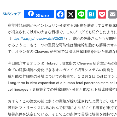
Facebook
X
Line
Hate
Po
SNSシェア
Share
多能性幹細胞からインシュリン分泌するβ細胞を誘導して１型糖尿
が樹立されて以来の大きな目標で、このブログでも紹介したよう
（
https://aasj.jp/news/watch/25297
）。慶応の佐藤さんたちが開発
かるように、もう一つの重要な可能性は組織幹細胞から膵臓のオ
で、オランダの Cleavers 研究室では胎児膵臓細胞を用いた地
今日紹介するオランダ Hubrecht 研究所の Cleavers 研究
全ての膵臓細胞へ分化できるオルガノイド培養システムの開発と
成可能な幹細胞の分離についての報告で、１２月２日 Cell にオ
Long-term in vitro expansion of a human fetal pancreas stem cell t
cell lineages（３種類全ての膵臓細胞ヘ分化可能なヒト胎児
おそらくこの論文の前に多くの実験が繰り返されたと思うが、様
膜抽出マトリックスに埋め込んで長期にオルガノイド培養が維持
培養条件を決定している。そしてこの条件で長期に培養を維持でき