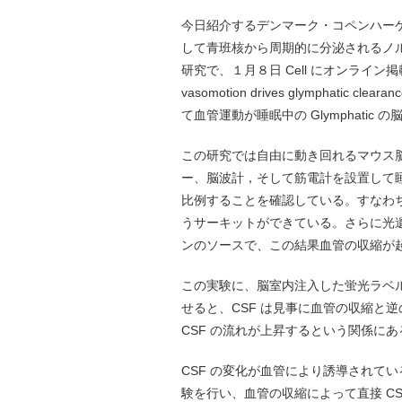
今日紹介するデンマーク・コペンハーゲン
して青班核から周期的に分泌されるノ
研究で、１月８日 Cell にオンライン掲載された
vasomotion drives glymphatic
て血管運動が睡眠中の Glymphatic
この研究では自由に動き回れるマウス
ー、脳波計，そして筋電計を設置して
比例することを確認している。すなわ
うサーキットができている。さらに光
ンのソースで、この結果血管の収縮が
この実験に、脳室内注入した蛍光ラベル
せると、CSF は見事に血管の収縮と
CSF の流れが上昇するという関係に
CSF の変化が血管により誘導されて
験を行い、血管の収縮によって直接 C