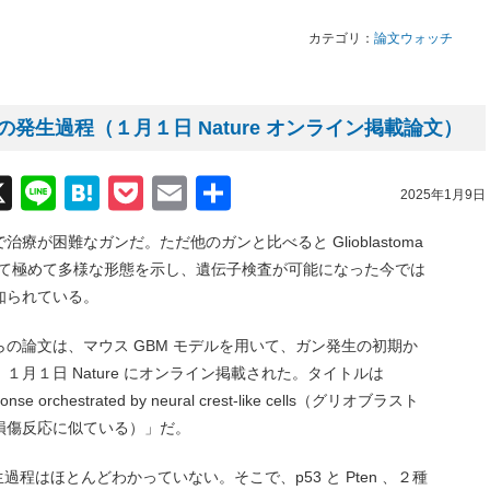
カテゴリ：
論文ウォッチ
発生過程（１月１日 Nature オンライン掲載論文）
acebook
X
Line
Hatena
Pocket
Email
共
2025年1月9日
有
が困難なガンだ。ただ他のガンと比べると Glioblastoma
れるだけあって極めて多様な形態を示し、遺伝子検査が可能になった今では
知られている。
の論文は、マウス GBM モデルを用いて、ガン発生の初期か
月１日 Nature にオンライン掲載された。タイトルは
sponse orchestrated by neural crest-like cells（グリオブラスト
損傷反応に似ている）」だ。
過程はほとんどわかっていない。そこで、p53 と Pten 、２種