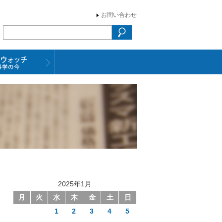
お問い合わせ
2025年1月
月
火
水
木
金
土
日
1
2
3
4
5