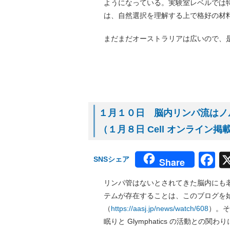
ようになっている。実験室レベルでは
は、自然選択を理解する上で格好の材
まだまだオーストラリアは広いので、
１月１０日 脳内リンパ流はノ
（１月８日 Cell オンライン掲
F
SNSシェア
Share
リンパ管はないとされてきた脳内にも老廃物
テムが存在することは、このブログを
（
https://aasj.jp/news/watch/608
）。そ
眠りと Glymphatics の活動との