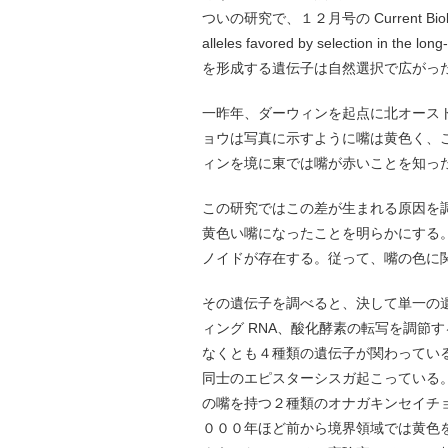
ついの研究で、１２月号の Current Biolog
alleles favored by selection in 
を形成する遺伝子は自然選択で広がっ
一昨年、ダーウィンを起点に北オース
ョウは写真に示すように嘴は黄色く、
ィンを境に東では嘴が赤いことを知っ
この研究ではこの差が生まれる原因を
黄色い嘴になったことを明らかにする
ノイドが存在する。従って、嘴の色に
その遺伝子を調べると、決して単一の遺
ィング RNA、酸化酵素の転写を調節
なくとも４種類の遺伝子が関わってい
同士のエピスターシスガ起こっている
の嘴を持つ２種類のオナガキンセイチ
０００年ほど前から境界領域では黄色