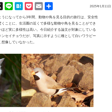
acebook
X
Line
Hatena
Pocket
Email
共
2025年1月11日
有
ようになってから3年間、動物や鳥を見る目的の旅行は、安全性
驚くことに、生活圏の近くで多様な動物や鳥を見ることができ
いほど実に多様性は高い。今日紹介する論文が対象にしている
キンセイチョウだが、写真に示すように種として白いワラビー
く想像していなかった。