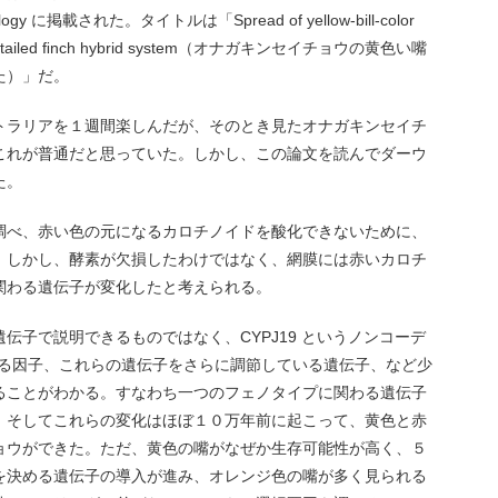
y に掲載された。タイトルは「Spread of yellow-bill-color
the long-tailed ﬁnch hybrid system（オナガキンセイチョウの黄色い嘴
た）」だ。
トラリアを１週間楽しんだが、そのとき見たオナガキンセイチ
これが普通だと思っていた。しかし、この論文を読んでダーウ
た。
調べ、赤い色の元になるカロチノイドを酸化できないために、
。しかし、酵素が欠損したわけではなく、網膜には赤いカロチ
関わる遺伝子が変化したと考えられる。
伝子で説明できるものではなく、CYPJ19 というノンコーデ
する因子、これらの遺伝子をさらに調節している遺伝子、など少
ることがわかる。すなわち一つのフェノタイプに関わる遺伝子
。そしてこれらの変化はほぼ１０万年前に起こって、黄色と赤
ョウができた。ただ、黄色の嘴がなぜか生存可能性が高く、５
を決める遺伝子の導入が進み、オレンジ色の嘴が多く見られる