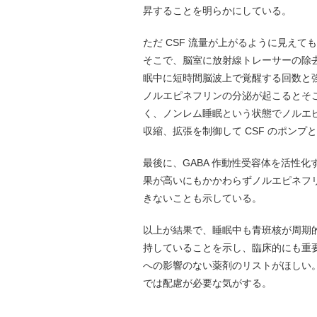
昇することを明らかにしている。
ただ CSF 流量が上がるように見え
そこで、脳室に放射線トレーサーの除
眠中に短時間脳波上で覚醒する回数と
ノルエピネフリンの分泌が起こるとそ
く、ノンレム睡眠という状態でノルエ
収縮、拡張を制御して CSF のポン
最後に、GABA 作動性受容体を活性
果が高いにもかかわらずノルエピネフリンの
きないことも示している。
以上が結果で、睡眠中も青班核が周期的にノ
持していることを示し、臨床的にも重要な
への影響のない薬剤のリストがほしい
では配慮が必要な気がする。