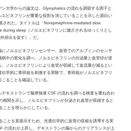
大学からの論文は、Glymphatics の流れを調節する因子と
ルエピネフリンが重要な役割を演じていることを示した面白い
。タイトルは「Norepinephrine-mediated slow
 clearance during sleep（ノルエピネフリンに媒介されるゆっくりとし
 の脳外排出を促す）」だ。
脳にノルエピネフリンセンサー、血管でのアルブミンのセンサ
睡眠中の変化を調べ、ノルエピネフリンの分泌量と血管径が逆
ち、ノルエピネフリンにより血管が収縮して血流量が減るとい
遺伝学的に青班核を刺激する実験で、青班核がノルエピネフリ
起こることを確認している。
デキストランで脳脊髄液 CSF の流れを調べる検査を重ね合わ
逆の相関を示し、ノルエピネフリンが分泌され血管が収縮すると
あることを明らかにしている。
いることを直接示すため、光遺伝学的に血管の収縮を誘導する実
SF の流れが上昇し、デキストランの脳からのクリアランスが上