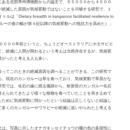
にある北部準州博物館からの論文で、６５０００から４０００
が絶滅した原因が気候変動ではないことを示唆する研究で、１
ary breadth in kangaroos facilitated resilience to
iations（カンガルーの食の幅が第４紀以降の気候変動への抵抗力を高めた）」
４００００年前というと、ちょうどオーストラリアにホモサピエ
て、絶滅に人間が関わるという考えは当然存在するが、気候変
繋がったと考える人も多い。
絞ってこのときの絶滅原因を調べることができる。この研究で
る。現在のカンガルーは草を食べており、気候変動で草原がな
研究では、化石の歯に残る傷跡から、鮮新世のカンガルー化石
考えられてきたより様々な植物を食べていたことを突き止めて
たために気候変動に弱かったという結論は正しくないと結論し
て多くのカンガルーやワラビーが絶滅に追いやられたと考える
文は、写真に示したオナガキンセイチョウの嘴の色の多様性に