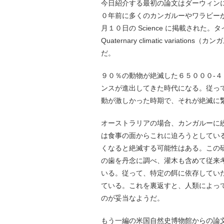
今日紹介する最初の論文はダーウィン
０年前に多くのカンガルーやワラビー
月１０日の Science に掲載された。タイトルは「Diet
Quaternary climatic var
だ。
９０％の動物が絶滅した６５０００-
ンスが進出してきた時代になる。従っ
動が激しかった時期で、それが絶滅に
オーストラリアの場合、カンガルーに
は食事の面からこれに迫ろうとしてい
くなると絶滅する可能性はある。この
の歯を丹念に調べ、灌木も含めて従来
いる。従って、特定の餌に依存してい
ている。これを裏返すと、人類によっ
のが妥当なようだ。
もう一編の米国自然史博物館からの論