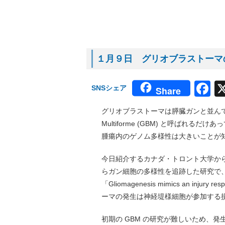
１月９日 グリオブラストーマの
F
SNSシェア
Share
グリオブラストーマは膵臓ガンと並んで治療
Multiforme (GBM) と呼ば
腫瘍内のゲノム多様性は大きいことが
今日紹介するカナダ・トロント大学から
らガン細胞の多様性を追跡した研究で、１
「Gliomagenesis mimics an injury re
ーマの発生は神経堤様細胞が参加する
初期の GBM の研究が難しいため、発生