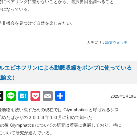
特にペアリングに差がないことから、選択要因を調べること
料になっている。
是非機会を見つけて自然を楽しみたい。
カテゴリ：
論文ウォッチ
ルエピネフリンによる動脈収縮をポンプに使っている
載論文）
acebook
X
Line
Hatena
Pocket
Email
共
2025年1月10日
有
を洗い流すための現在では Glymphatics と呼ばれるシス
始めたばかりの２０１３年１０月に初めて知った
の後 Glymphatics についての研究は着実に進展しており、特に
関わりについて研究が進んでいる。