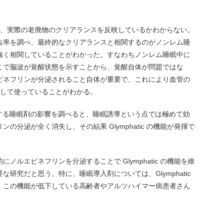
ても、実際の老廃物のクリアランスを反映しているかわからない。
去率を調べ、最終的なクリアランスと相関するのがノンレム睡
強く相関していることがわかった。すなわちノンレム睡眠中に
こで脳波が覚醒状態を示すことから、覚醒自体が問題ではな
ピネフリンが分泌されること自体が重要で、これにより血管の
プとして使っていることがわかる。
化する睡眠剤の影響を調べると、睡眠誘導という点では極めて効
分泌が全く消失し、その結果 Glymphatic の機能が発揮で
ルエピネフリンを分泌することで Glymphatic の機能を維
研究だと思う。特に、睡眠導入剤については、Glymphatic
。この機能が低下している高齢者やアルツハイマー病患者さん