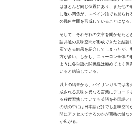
はほとんど同じ位置にあり、また他の単語との距
に近い関係が、スペイン語でも見られ
の幾何空間を形成していることになる
そして、それぞれの文章を聞かせたと
語共通の意味空間が形成できたと結論
応できる結果を紹介してしまったが、実際に
方が多い。しかし、ニューロン全体の形成する潜在
ように各単語の関係性は極めてよく保
いると結論している。
以上の結果から、バイリンガルでは考
成される意味を異なる言葉にデコード
る程度習熟していても英語を外国語と
の頭の中には日本語だけでも意味空間
間にアクセスできるのかが習熟の鍵な
が広がる。