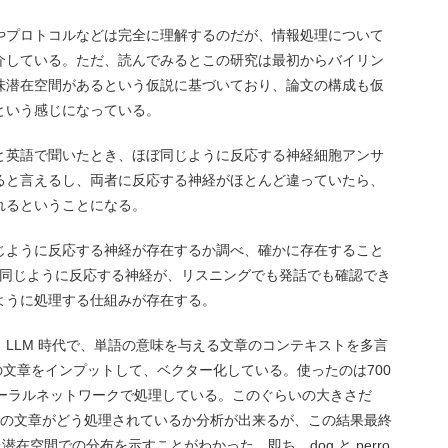
やプロトコルなどは完全に理解するのだが、情報処理について
介している。ただ、読んでみるとこの研究は最初からバイリン
味潜在空間があるという仮説に基づいており、論文の構成も仮
という感じになっている。
と英語で聞いたとき、ほぼ同じように反応する神経細胞アンサ
ると言えるし、両者に反応する神経がほとんど違っていたら、
れるということになる。
じように反応する神経が存在するか調べ、確かに存在すること
migo に同じように反応する神経が、リスニングでも発話でも確認でき
ように処理する仕組みが存在する。
LLM 時代で、単語の意味を与える文章のコンテキストを多言
語の文章をインプットして、ベクター化している。使ったのは700
ューラルネットワークで処理している。このぐらいの大きさだ
語の文章がどう処理されているか分析が出来るが、この結果最終
在空間での分布を示すことがわかった。即ち、dog と perro