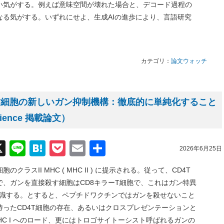
い気がする。例えば意味空間が壊れた場合と、デコード過程の
なる気がする。いずれにせよ、生成AIの進歩により、言語研究
カテゴリ：
論文ウォッチ
4T細胞の新しいガン抑制機構：徹底的に単純化すること
ence 掲載論文）
acebook
X
Line
Hatena
Pocket
Email
共
2026年6月25日
有
ラスII MHC ( MHC II ) に提示される。従って、CD4T
、ガンを直接殺す細胞はCD8キラーT細胞で、これはガン特異
体を認識する。とすると、ペプチドワクチンではガンを殺せないこと
ったCD4T細胞の存在、あるいはクロスプレゼンテーションと
HC I へのロード、更にはトロゴサイトーシスト呼ばれるガンの