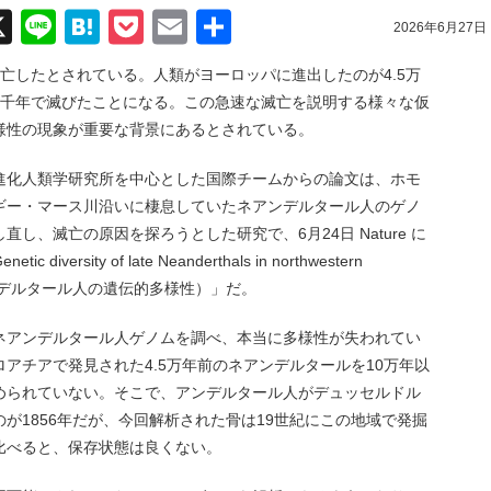
acebook
X
Line
Hatena
Pocket
Email
共
2026年6月27日
有
亡したとされている。人類がヨーロッパに進出したのが4.5万
5千年で滅びたことになる。この急速な滅亡を説明する様々な仮
様性の現象が重要な背景にあるとされている。
進化人類学研究所を中心とした国際チームからの論文は、ホモ
ギー・マース川沿いに棲息していたネアンデルタール人のゲノ
し、滅亡の原因を探ろうとした研究で、6月24日 Nature に
sity of late Neanderthals in northwestern
アンデルタール人の遺伝的多様性）」だ。
ネアンデルタール人ゲノムを調べ、本当に多様性が失われてい
アチアで発見された4.5万年前のネアンデルタールを10万年以
められていない。そこで、アンデルタール人がデュッセルドル
が1856年だが、今回解析された骨は19世紀にこの地域で発掘
比べると、保存状態は良くない。