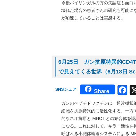
今後バイリンガルの方の失語症も面白
壊れた場合の患者さんの研究も可能に
が加速していることは実感する。
6月25日 ガン抗原特異的CD
で見えてくる世界（6月18日 Sci
F
SNSシェア
Share
ガンのペプチドワクチンは、通常樹状細胞のク
細胞を抗原特異的に活性化する。一方で
的なネオ抗原と MHC I との結合
になる。これに対して、キラー活性を持
呼ばれる小胞体輸送システムによる M