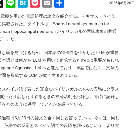
acebook
X
Line
Hatena
Pocket
Email
共
2026年6月26日
有
ー電極を用いた言語処理の論文を紹介する。テキサス・ベイラー
された。タイトルは「Shared neural geometries for
ions in human hippocampal neurons（バイリンガルの意味表象の共通
る）」だ。
勝ち筋を見つけるため、日本語の特殊性を生かした LLM が重要
本語とは何かを LLM を用いて追求するためには重要かもしれ
age Agnostic LLM へと進んでおり、単語ではなく、文章の
間を形成する LCM が続々生まれている。
とスペイン語で育った完全なバイリンガルの4人の海馬にクラス
を聞いたり話したりするときの神経活動を記録し、同時に記録し
語をどのように処理しているかを調べている。
過程は6月23日の論文と全く同じと言っていい。今回は、同じ
せ、英語での反応とスペイン語での反応を調べるという、より大