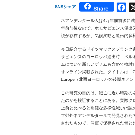
F
SNSシェア
Share
ネアンデルタール人は4万年前前後に滅
年前前後なので、ホモサピエンス侵出
説が存在するが、気候変動と遺伝的多
今日紹介するドイツマックスプランク
サピエンスのヨーロッパ進出時、ベル
ムについて新しいゲノムも含めて検討し直
オンライン掲載された。タイトルは「Genetic diver
Europe（北西ヨーロッパの後期ネ
この研究の目的は、滅亡に近い時期の
たのかを検証することにある。実際クロ
上前と比べると明確な多様性減少は認
フ郊外ネアンデルタールで発見されたの
されたもので、洞窟で保存された骨と