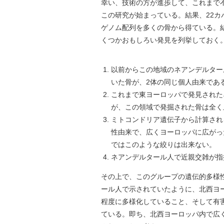
幸い、技術の方が進歩して、これまで
この研究が始まっている。結果、22カ
ゲノム配列を多くの骨から得ている。
くつかおもしろい発見を列挙しておく
以前からこの地域のネアンデルター
いた骨が、2体の同じ個人由来であ
これまで東ヨーロッパで発見された
が、この領域で発掘された骨は全く
ミトコンドリア遺伝子から計算され
性由来で、広くヨーロッパに広がっ
ではこのような絞りは出来ない。
ネアンデルタール人で近親交雑が指
その上で、このグループの遺伝的多様
ール人で示されていたように、北西ヨ
程度に多様化していること、そして有
ている。即ち、北西ヨーロッパ内で広