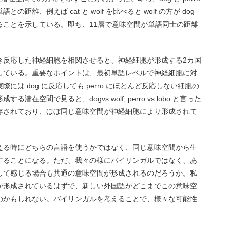
離、例えば cat と wolf を比べると wolf の方が dog
ることを示している。即ち、11層で意味空間が単語同士の距離
。
き反応した神経細胞を相関させると、神経細胞が形成する2カ国
している。重要なポイントは、最初単語レベルで神経細胞に対
は dog に反応しても perro にほとんど反応しない細胞の
空間で見ると、dogvs wolf, perro vs lobo と言った
存されており、ほぼ同じ意味空間が神経細胞により形成されて
える時にどちらの言語を使うかではなく、同じ意味空間から生
することになる。ただ、我々の様にバイリンガルではなく、あ
して感じる場合も共通の意味空間が形成されるのだろうか。私
が形成されているはずで、新しい外国語がどこまでこの意味空
のかもしれない。バイリンガルを考えることで、様々な可能性