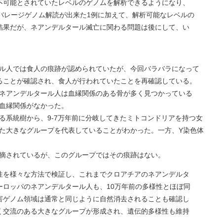
不可能とされていたレベルのゲノムを解析できるようになり、
バレージゲノム解読が出来た1例に加えて、解析可能なレベルの
結果だが、ネアンデルタール滅亡に関わる問題は後にして、い
。
ル人では食人の痕跡が認められていたが、今回バラバラになって
ることが確認され、食人が行われていたことを再確認している。
ネアンデルタール人は血縁関係のある骨が多く見つかっている
血縁関係がなかった。
る系統樹から、9-7万年前に分岐してきたミトコンドリアを持つ女
た大きなグループを代表していることがわかった。一方、Y染色体
摘されているが、このグループではその痕跡はない。
性を様々な方法で検証し、これまでクロアチアのネアンデルタ
ーロッパのネアンデルタール人も、10万年前の多様性とほぼ同
害ゲノム領域は通常と同じように自然消去されることも確認し
く交流のある大きなグループが形成され、遺伝的多様性も維持