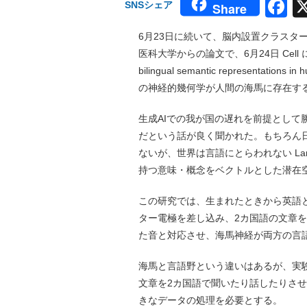
F
SNSシェア
Share
6月23日に続いて、脳内設置クラスタ
医科大学からの論文で、6月24日 Cell に掲載
bilingual semantic representat
の神経的幾何学が人間の海馬に存在す
生成AIでの我が国の遅れを前提として
だという話が良く聞かれた。もちろん日
ないが、世界は言語にとらわれない Langu
持つ意味・概念をベクトルとした潜在空
この研究では、生まれたときから英語
ター電極を差し込み、2カ国語の文章
た音と対応させ、海馬神経が両方の言
海馬と言語野という違いはあるが、実験
文章を2カ国語で聞いたり話したりさ
きなデータの処理を必要とする。