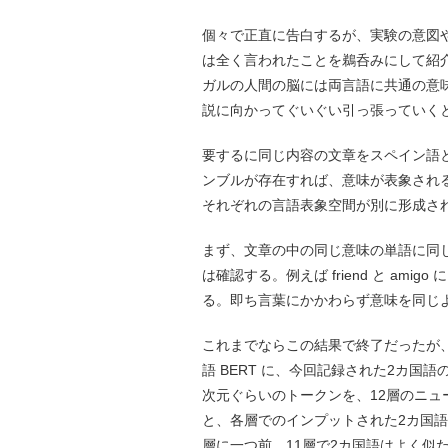
個々で正直に告白するが、実験の意図
は全く言われたことを鵜呑みにして紹
ガルの人間の脳には両言語に共通の意
説に向かってぐいぐい引っ張っていく
要するに同じ内容の文章をスペイン語
ンブルが存在すれば、意味が表象され
それぞれの言語表象空間が別に形成さ
まず、文章の中の同じ意味の単語に同
は確認する。例えば friend と a
る。即ち言葉にかかわらず意味を同じ
これまでならこの結果で終了だったが、
語 BERT に、今回記録された2カ国
次元ぐらいのトークンを、12層のニ
と、各層でのインプットされた2カ国
層に一つ前、11層で2カ国語はよく似た潜