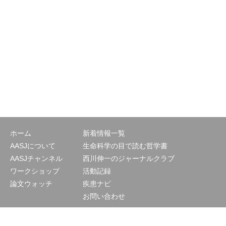
ホーム
新着情報一覧
AASJについて
生命科学の目で読む哲学書
AASJチャンネル
西川伸一のジャーナルクラブ
ワークショップ
活動記録
論文ウォッチ
疾患ナビ
お問い合わせ