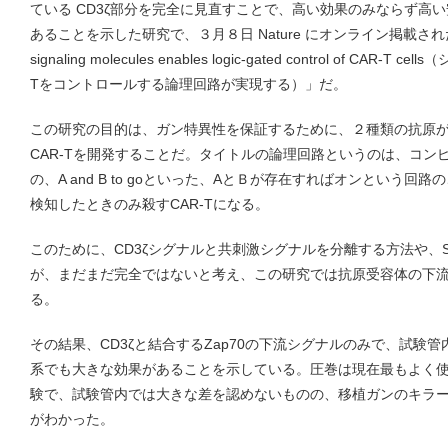
ている CD3ζ部分を完全に見直すことで、高い効果のみならず高い
あることを示した研究で、３月８日 Nature にオンライン掲載された。
signaling molecules enables logic-gated control of CA
Tをコントロールする論理回路が実現する）」だ。
この研究の目的は、ガン特異性を保証するために、２種類の抗原
CAR-Tを開発することだ。タイトルの論理回路というのは、コン
の、A and B to goといった、AとＢが存在すればオンという
検知したときのみ殺すCAR-Tになる。
このために、CD3ζシグナルと共刺激シグナルを分離する方法や、Sy
が、まだまだ完全ではないと考え、この研究では抗原受容体の下
る。
その結果、CD3ζと結合するZap70の下流シグナルのみで、試験
系でも大きな効果があることを示している。圧巻は現在最もよく使われ
験で、試験管内では大きな差を認めないものの、移植ガンのキラ
がわかった。