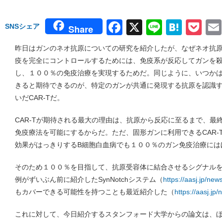
Facebook
X
Line
Hate
Po
SNSシェア
Share
昨日はガンのネオ抗原についての研究を紹介したが、なぜネオ抗
疫を完全にコントロールするためには、免疫系が反応してガンを
し、１００％の免疫治療を実現するためだ。同じように、いつか
きると期待できるのが、特定のガンが共通に発現する抗原を認識する抗
いだCAR-Tだ。
CAR-Tが期待される最大の理由は、抗原から反応に至るまで、最
免疫療法を可能にするからだ。ただ、固形ガンに利用できるCAR-
効果がはっきりするB細胞白血病でも１００％のガン免疫治療には
そのため１００％を目指して、抗原受容体に結合させるシグナル
例がずいぶん前に紹介したSynNotchシステム（
https://aasj.jp/ne
もカバーできる可能性を持つことも最近紹介した（
https://aasj.j
これに対して、今日紹介するスタンフォード大学からの論文は、ほと