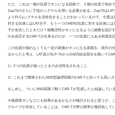
ただ、これは一個の抗原でオンになる回路で、２個の抗原で初め
Zap70のさらに下流のシグナルを用いる必要がある。Zap70はLA
よりPLCγシグナルを活性化することがわかっているので、今度はZa
対する抗体にはLAT分子、もう一つのHER2抗原に対する抗体にはS
子が会合したときだけＴ細胞活性がオンになるように細胞を設計
のみ反応するCAR-Tが出来るのだが、一つの抗原にもある程度反
この抗原が揃わなくても一定の刺激がオンになる原因を、両方の分
るからだと考え、LAT及びSLP-76からGADS結合部分を除いてCA
1）2つの抗原が揃ったときのみ活性化されること、
2）これまで開発されたAND型論理回路のCAR-Tと比べても高い
をしめし、ついにAND回路で動くCAR-Tが完成したと結論してい
今後固形ガンなどにも効果があるかなどが検討されると思うが、
グループが存在していることは、CAR-T分野の競争が激烈化して