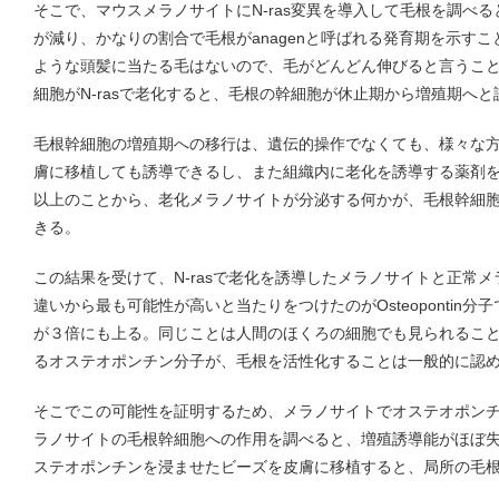
そこで、マウスメラノサイトにN-ras変異を導入して毛根を調べると
が減り、かなりの割合で毛根がanagenと呼ばれる発育期を示す
ような頭髪に当たる毛はないので、毛がどんどん伸びると言うこ
細胞がN-rasで老化すると、毛根の幹細胞が休止期から増殖期へ
毛根幹細胞の増殖期への移行は、遺伝的操作でなくても、様々な
膚に移植しても誘導できるし、また組織内に老化を誘導する薬剤
以上のことから、老化メラノサイトが分泌する何かが、毛根幹細
きる。
この結果を受けて、N-rasで老化を誘導したメラノサイトと正常
違いから最も可能性が高いと当たりをつけたのがOsteopontin
が３倍にも上る。同じことは人間のほくろの細胞でも見られるこ
るオステオポンチン分子が、毛根を活性化することは一般的に認
そこでこの可能性を証明するため、メラノサイトでオステオポン
ラノサイトの毛根幹細胞への作用を調べると、増殖誘導能がほぼ
ステオポンチンを浸ませたビーズを皮膚に移植すると、局所の毛