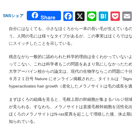
Facebook
X
Line
Hate
Po
SNSシェア
Share
自分にはなくても、小さなほくろから一本の長い毛が生えている
う。人間の毛には様々なタイプがあるが、この事実はほくろでは
にスイッチしたことを示している。
残念ながら一般的に認められた科学的理由は全くわかっていないよ
ってこない。これは科学者もこの問題をあまり気にしなかったた
大学アーバイン校からの論文は、現代の生物学ならこの問題に十
６月２１日号 Nature にオンライン掲載された。タイトルは「Signalling by
hyperactivates hair growth（老化したメラノサイトは毛の
まずほくろの組織を見ると、毛根上部の幹細胞が集まるバルジ領
が見られる。すなわち、メラノサイトは直接毛根幹細胞を活性化
ほくろのメラノサイトはN-ras変異を起こして増殖した後、休止
知られている。