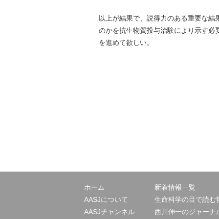
以上が結果で、説得力のある重要な結
のかを抗生物質投与治験により示す必
を進めて欲しい。
ホーム
新着情報一覧
AASJについて
生命科学の目で読む
AASJチャンネル
西川伸一のジャーナ