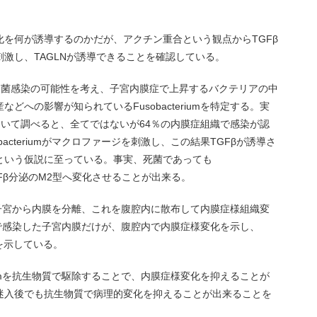
を何が誘導するのかだが、アクチン重合という観点からTGFβ
激し、TAGLNが誘導できることを確認している。
細菌感染の可能性を考え、子宮内膜症で上昇するバクテリアの中
への影響が知られているFusobacteriumを特定する。実
zationを用いて調べると、全てではないが64％の内膜症組織で感染が認
acteriumがマクロファージを刺激し、この結果TGFβが誘導さ
という仮説に至っている。事実、死菌であっても
をTGFβ分泌のM2型へ変化させることが出来る。
させた子宮から内膜を分離、これを腹腔内に散布して内膜症様組織変
iumで感染した子宮内膜だけが、腹腔内で内膜症様変化を示し、
とを示している。
riumを抗生物質で駆除することで、内膜症様変化を抑えることが
迷入後でも抗生物質で病理的変化を抑えることが出来ることを