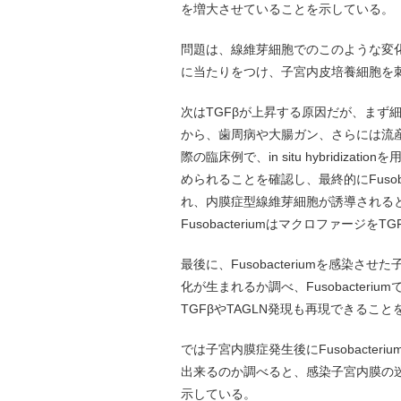
を増大させていることを示している。
問題は、線維芽細胞でのこのような変化
に当たりをつけ、子宮内皮培養細胞を刺
次はTGFβが上昇する原因だが、まず
から、歯周病や大腸ガン、さらには流産など
際の臨床例で、in situ hybridi
められることを確認し、最終的にFusob
れ、内膜症型線維芽細胞が誘導される
Fusobacteriumはマクロファージ
最後に、Fusobacteriumを感染
化が生まれるか調べ、Fusobacter
TGFβやTAGLN発現も再現できるこ
では子宮内膜症発生後にFusobacte
出来るのか調べると、感染子宮内膜の
示している。