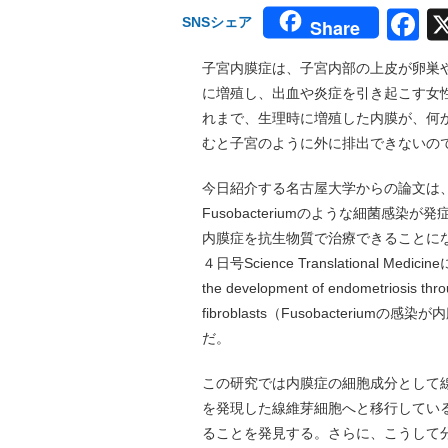
F
SNSシェア
Share
子宮内膜症は、子宮内部の上皮が卵巣
に増殖し、出血や炎症を引き起こす女
れまで、生理時に増殖した内膜が、何
むと子宮のように外に排出できないの
今日紹介する名古屋大学からの論文は
Fusobacteriumのような細菌感
内膜症を抗生物質で治療できることに
４日号Science Translational Medici
the development of endometriosis throu
fibroblasts（Fusobacter
だ。
この研究では内膜症の細胞成分として線
を発現した線維芽細胞へと移行している
ることを発見する。さらに、こうして分