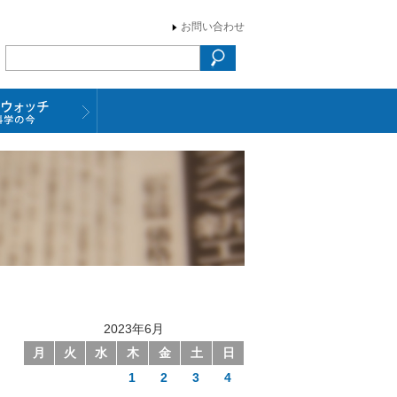
お問い合わせ
2023年6月
月
火
水
木
金
土
日
1
2
3
4