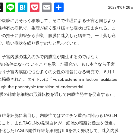
acebook
X
Line
Hatena
Pocket
Email
共
2023年6月26日
有
や腹膜におそらく移動して、そこで生理による子宮と同じよう
性特有の病気で、生理が続く限り様々な症状に悩まされる。こ
かの拍子に卵管から卵巣、腹膜に迷入した結果で、一旦落ち込
で、強い症状を繰り返すのだと思っていた。
、子宮内膜の迷入のみで内膜症が発生するのではなく、
染が発症の条件になっていることを示した研究で、もし本当なら子宮
なり子宮内膜症に悩む多くの女性の福音になる研究で、６月１
neに掲載された。タイトルは「Fusobacterium infection facilitates
gh the phenotypic transition of endometrial
iumの感染が内膜の線維芽細胞の形質転換を通して内膜症発生を促進する）」
維芽細胞に着目し、内膜症ではアクチン重合に関わるTAGLN
こと、またTAGLNの発現自体が、細胞の増殖と遊走を促進す
化したTAGLN陽性線維芽細胞はIL6を強く発現して、迷入内膜