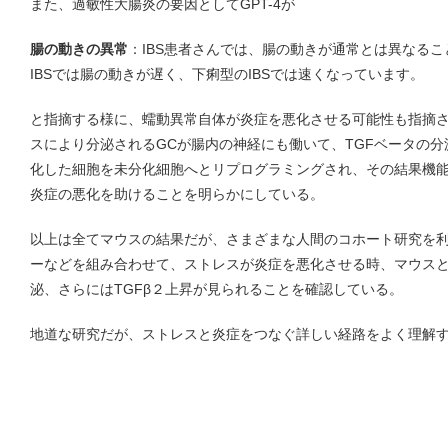
また、過敏性大腸炎の要因としてGPT-4が
腸の動きの異常
：IBS患者さんでは、腸の動きが通常とは異なる
IBSでは腸の動きが遅く、下痢型のIBSでは速くなっています。
と指摘する様に、蠕動異常自体が炎症を悪化させる可能性も指摘
スにより分泌されるGCが腸内の神経にも働いて、TGFベータの
化した細胞を未分化細胞へとリプログラミングされ、その結果機
炎症の悪化を助けることを明らかにしている。
以上は全てマウスの結果だが、さまざまな人間のコホート研究を
ーなどを組み合わせて、ストレスが炎症を悪化させる時、マウスと
泌、さらにはTGFβ２上昇が見られることを確認している。
地道な研究だが、ストレスと炎症をつなぐ詳しい経路をよく理解