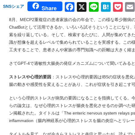
Facebook
X
Line
Hate
Po
SNSシェア
Share
8月、MECP2重複症の患者家族の会の年会で、この様な希少難病の家族
ChatBotとして活用できるか、いろいろ試そうということになり
索を繰り返している。そして、検索するたびに、人間が集めてき
識が想像を超えるレベルで集められていることを実感する。この
工夫することで、患者さんや家族の専門知識への距離は大きく縮
さてGPT-4で過敏性大腸炎の発症メカニズムについて聞いてみる
ストレスや心理的要因
：ストレスや心理的要因はIBSの症状を悪
腸の動きや感受性を変えることがあり、これが症状を引き起こす
という心理的ストレスが病気の要因になることを指摘してくる。
らの論文は、なぜ心理的ストレスが腸炎を悪化させるのか調べた研究で
ン掲載された。タイトルは「The enteric nervous system relays psycholo
inﬂammation（腸内神経系が心理的ストレスを腸の炎症へとリレ
タイトルを見て、なぜ今さらストレスと炎症と思ったが、読んで