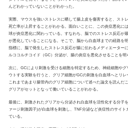
んどわかっていないことがわかった。
実際、マウスを強いストレスに晒して腸上皮を傷害すると、スト
死亡率が上昇することがわかる。面白いことに、この炎症悪化に
球が炎症悪化に関わっている。すなわち、脳でのストレス反応が
が悪化していることになる。そこで、脳から白血球までの経路を
指標に、脳で発生したストレス反応が腸に伝わるメディエーター
ルココルチコイド（GC）分泌が、腸の炎症を悪化させることを明
次に、GCにより刺激を受ける細胞を特定するため、神経細胞やグ
ウトする実験を行うと、グリア細胞がGCの刺激を白血球へとリレ
これまであまり腸管内のグリア細胞について述べた論文を読んだ
グリアがセットとなって働いていることがわかる。
最後に、刺激されたグリアから分泌され白血球を活性化する分子を探
ァージ刺激因子)が白血球を刺激し、TNF分泌など炎症性のサイ
ている。