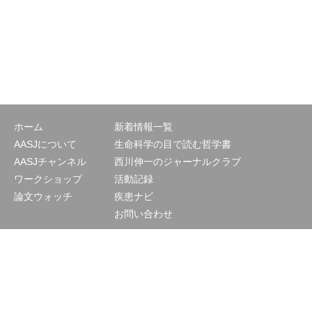
ホーム
新着情報一覧
AASJについて
生命科学の目で読む哲学書
AASJチャンネル
西川伸一のジャーナルクラブ
ワークショップ
活動記録
論文ウォッチ
疾患ナビ
お問い合わせ