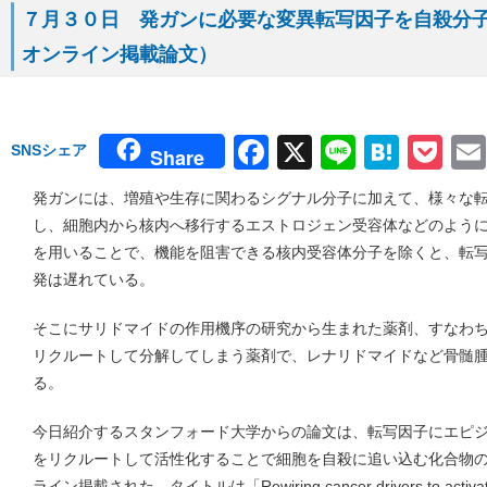
７月３０日 発ガンに必要な変異転写因子を自殺分子に変
オンライン掲載論文）
Facebook
X
Line
Hate
Po
SNSシェア
Share
発ガンには、増殖や生存に関わるシグナル分子に加えて、様々な
し、細胞内から核内へ移行するエストロジェン受容体などのよう
を用いることで、機能を阻害できる核内受容体分子を除くと、転
発は遅れている。
そこにサリドマイドの作用機序の研究から生まれた薬剤、すなわ
リクルートして分解してしまう薬剤で、レナリドマイドなど骨髄
る。
今日紹介するスタンフォード大学からの論文は、転写因子にエピジ
をリクルートして活性化することで細胞を自殺に追い込む化合物の開発
ライン掲載された。タイトルは「Rewiring cancer drivers to acti