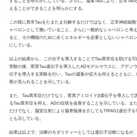
することを明らかにしている。さらに、凝集Tauにより、正常Ta
えることができることを明らかにする。
この様に異常Tauをたまたま分解するだけではなく、正常神経細胞
ャペロンとして働いていること、さらに一般的なシャペロンと考えられ
ると、その機能のために全くエネルギーを必要としないシャペロ
にしている。
以上の結果から、この分子を導入することでTau異常症を防げる
実験の後、変異Tau遺伝子を導入したADモデルマウスに、アデノウ
伝子を導入する実験を行い、Tauの凝集や拡大を抑えるとともに
善が見られることを示している。
また、Tau異常症だけでなく、変異アミロイドβ遺伝子を導入して
るTau異常症を抑え、ADの症状を改善することを示している。ま
だけでなく、脳室注射により脳脊髄液を介してもTRIM11遺伝子
とも示している。
結果は以上で、治療のモダリティーとしては遺伝子治療になるが、