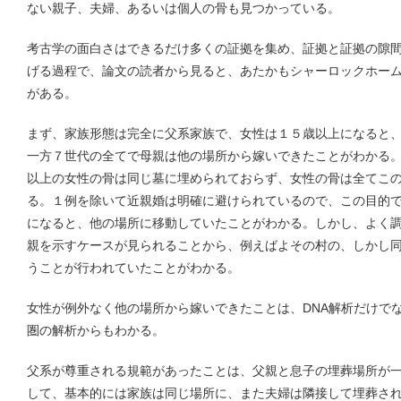
ない親子、夫婦、あるいは個人の骨も見つかっている。
考古学の面白さはできるだけ多くの証拠を集め、証拠と証拠の隙
げる過程で、論文の読者から見ると、あたかもシャーロックホー
がある。
まず、家族形態は完全に父系家族で、女性は１５歳以上になると
一方７世代の全てで母親は他の場所から嫁いできたことがわかる
以上の女性の骨は同じ墓に埋められておらず、女性の骨は全てこ
る。１例を除いて近親婚は明確に避けられているので、この目的
になると、他の場所に移動していたことがわかる。しかし、よく
親を示すケースが見られることから、例えばよその村の、しかし
うことが行われていたことがわかる。
女性が例外なく他の場所から嫁いできたことは、DNA解析だけで
圏の解析からもわかる。
父系が尊重される規範があったことは、父親と息子の埋葬場所が
して、基本的には家族は同じ場所に、また夫婦は隣接して埋葬さ