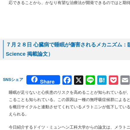
応できることから、かなり有望な治療法が開発できるのではと期
７月２８日 心臓病で睡眠が傷害されるメカニズム：
Science 掲載論文）
Facebook
X
Line
Hate
Po
SNSシェア
Share
睡眠が足りないと心疾患のリスクを高めることが知られているが
こることも知られている。この原因は一種の無呼吸症候群による
を概日サイクルと連動させてくれているメラトニンが低下してい
えられる。
今日紹介するドイツ・ミュンヘン工科大学からの論文は、メラト