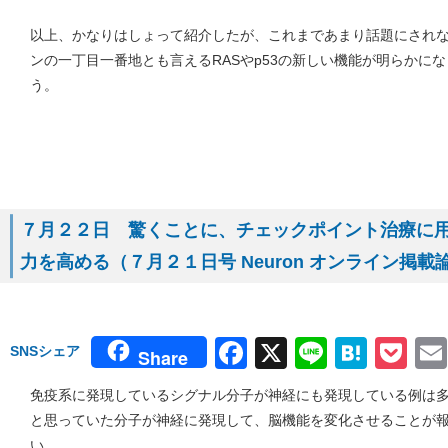
以上、かなりはしょって紹介したが、これまであまり話題にされ
ンの一丁目一番地とも言えるRASやp53の新しい機能が明らかに
う。
７月２２日 驚くことに、チェックポイント治療に用い
力を高める（７月２１日号 Neuron オンライン掲載
Facebook
X
Line
Hate
Po
SNSシェア
Share
免疫系に発現しているシグナル分子が神経にも発現している例は
と思っていた分子が神経に発現して、脳機能を変化させることが
い。