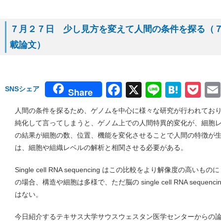
７月２７日 少し見方を変えて人間の条件を探る（７月１
載論文）
Facebook
X
Line
Hate
Po
SNSシェア
Share
人間の条件を探るため、ゲノムを中心に様々な研究が行われてお
純化して言ってしまうと、ゲノム上での人間特異的変化が、細胞
の結果が細胞の数、位置、機能を変化させることで人間の特徴が
は、細胞や組織レベルの解析と相関させる必要がある。
Single cell RNA sequencing はこの比較をより解像度の
の場合、構造や細胞は多様で、ただ脳の single cell RNA seque
はない。
今日紹介するテキサス大学サウスウェスタン医学センターからの