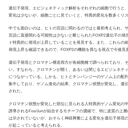
遺伝子発現、エピジェネティック解析をそれぞれの細胞で行うと
変化は少ないが、細胞ごとに見ていくと、特異的変化を数多くリ
中でも面白いのは、ヒトの言語に関わるのではと最初考えられ、
言語に直接関わる可能性は少ないと断じられたFOXP2遺伝子の
ト特異的に発現が上昇していることを発見する。また、これらの細
発現上昇も確認できるので、FOXP2の機能を異なる視点で今後見
遺伝子発現とクロマチン構造両方が各細胞種で調べられており、
い。すなわち、クロマチンが開く、あるいは閉じるエピジェネテ
につながっている。しかも、ヒトとチンパンジーのゲノム上の配
集中しており、ゲノム進化の結果、クロマチン状態が変化し、遺
された。
クロマチン状態が変化した部位に見られる人特異的ゲノム変化の
誘導されるFos/Junが結合するモチーフの濃縮で、特に皮質の上
は示されていないが、おそらく神経興奮による変化を遺伝子発現
が起こっていると考えられる。