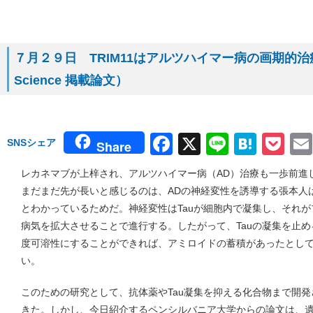
７月２９日 TRIM11はアルツハイマー病の画期的
Science 掲載論文）
Facebook
X
Line
Hate
Po
SNSシェア
Share
レカネマブが上梓され、アルツハイマー病（AD）治療も一歩前進
まだまだ先が長いと感じるのは、ADの神経変性を誘導する張本人は
とわかっているためだ。神経変性はTauが細胞内で凝集し、それ
病気を拡大させることで進行する。したがって、Tauの凝集を止め
度可溶性にすることができれば、アミロイドの蓄積があったとし
い。
このための研究として、抗体薬やTau凝集を抑える化合物まで開
きた。しかし、今日紹介するペンシルバニア大学からの論文は、