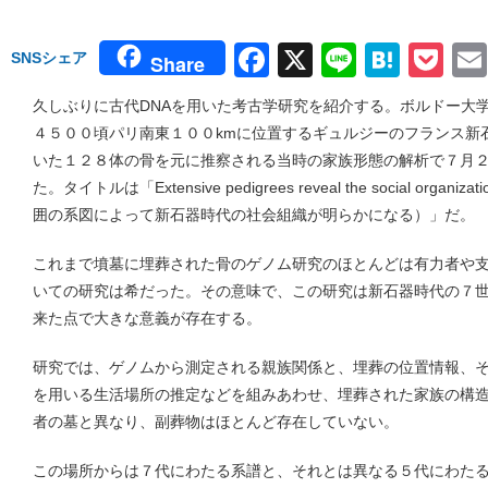
Facebook
X
Line
Hate
Po
SNSシェア
Share
久しぶりに古代DNAを用いた考古学研究を紹介する。ボルドー大
４５００頃パリ南東１００kmに位置するギュルジーのフランス新
いた１２８体の骨を元に推察される当時の家族形態の解析で７月２６
た。タイトルは「Extensive pedigrees reveal the social organizatio
囲の系図によって新石器時代の社会組織が明らかになる）」だ。
これまで墳墓に埋葬された骨のゲノム研究のほとんどは有力者や
いての研究は希だった。その意味で、この研究は新石器時代の７
来た点で大きな意義が存在する。
研究では、ゲノムから測定される親族関係と、埋葬の位置情報、
を用いる生活場所の推定などを組みあわせ、埋葬された家族の構
者の墓と異なり、副葬物はほとんど存在していない。
この場所からは７代にわたる系譜と、それとは異なる５代にわた