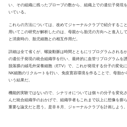
い、その組織に残ったプローブの数から、組織上での遺伝子発現を調べるSpati
いている。
これらの方法については、改めてジャーナルクラブで紹介するこ
用いてこの研究が解析したのは、母親から胎児の方向へと進入し
と消衰時の、胎児細胞との相互作用だ。
詳細は全て省くが、螺旋動脈は時間とともにリプログラムされる
の遺伝子発現の統合組織学を行い、最終的に血管リプログラムを
脱落膜の絨毛外栄養細胞（ETV）で、これが発現する分子の変化
NK細胞のリクルートを行い、免疫寛容環境を作ることで、母胎か
いう結果だ。
機能的実験ではないので、シナリオについては個々の分子を変化
んだ統合組織学のおかげで、組織学者もこれまで以上に想像を膨
重要な論文だと思う。是非８月、ジャーナルクラブを計画しよう