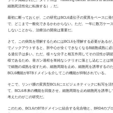
細胞死活性化に転換する）」だ。
最初に断っておくが、この研究はBCL6遺伝子の変異をベースに発
で、どこまで一般化できるかわからない。ただ、一年に数万ケー
しないことから、治療法の開発は重要だ。
さて、この病気を理解するためにはBCL6を理解する必要があるが、
でノックアウトすると、胚中心が全くできなくなるB細胞成熟に必
る遺伝子は多い。ただ、様々な分子と相互作用してその活性が調
様であるため、発ガン過程を単純なシナリオに落とし込むことは簡
で細胞の成熟を促すため、細胞周期を止め、細胞死を誘導するの
BCL6機能がBTBドメインを介してこの機能が抑制されている。
そこで、リンパ腫の変異型BCL6にエピジェネティックに転写を活
て、BCL6本来の機能を回復させ、細胞周期を止め細胞死を誘導
考えたのがこの研究だ。
このため、BCL6のBTBドメインに結合する化合物と、BRD4の