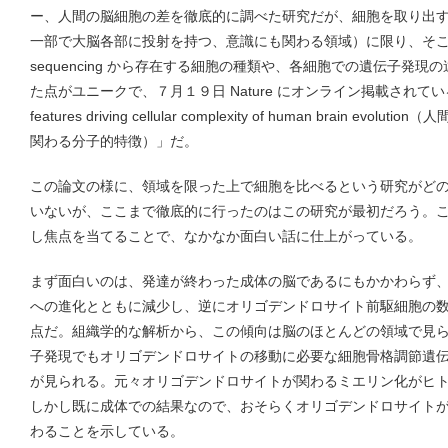
ー、人間の脳細胞の差を徹底的に調べた研究だが、細胞を取り出す
一部で大脳各部に投射を持つ、意識にも関わる領域）に限り、そこに存在する
sequencing から存在する細胞の種類や、各細胞での遺伝子発
た点がユニークで、７月１９日 Nature にオンライン掲載されている。
features driving cellular complexity of human brain 
関わる分子的特徴）」だ。
この論文の様に、領域を限った上で細胞を比べるという研究がど
いないが、ここまで徹底的に行ったのはこの研究が最初だろう。
し焦点を当てることで、なかなか面白い話に仕上がっている。
まず面白いのは、発達が終わった成体の脳であるにもかかわらず
への進化とともに減少し、逆にオリゴデンドロサイト前駆細胞の
点だ。組織学的な解析から、この傾向は脳のほとんどの領域で見
子発現でもオリゴデンドロサイトの移動に必要な細胞骨格調節遺
が見られる。元々オリゴデンドロサイトが関わるミエリン化がヒ
しかし既に成体での結果なので、おそらくオリゴデンドロサイト
わることを示している。