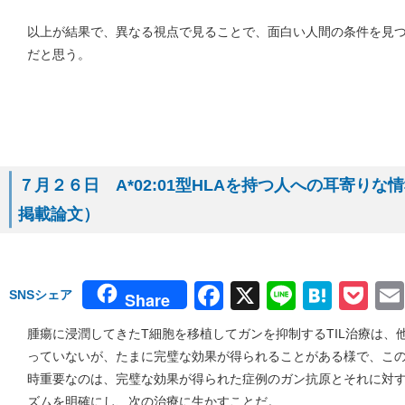
以上が結果で、異なる視点で見ることで、面白い人間の条件を見
だと思う。
７月２６日 A*02:01型HLAを持つ人への耳寄りな情
掲載論文）
Facebook
X
Line
Hate
Po
SNSシェア
Share
腫瘍に浸潤してきたT細胞を移植してガンを抑制するTIL治療は、
っていないが、たまに完璧な効果が得られることがある様で、この
時重要なのは、完璧な効果が得られた症例のガン抗原とそれに対す
ズムを明確にし、次の治療に生かすことだ。