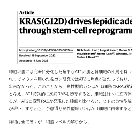
肺胞細胞には完全に分化した扁平なAT1細胞と幹細胞の性質を持つ
れまでマウスを用いた発ガン研究ではAT2に焦点が当たっており
出来なかった。このことから、良性型腺ガンはAT1細胞にKRAS
と考え、AT1特異的に変異RASを誘導すると、細胞は徐々に立方体
るが、AT2に変異RASが発現した腫瘍と比べると、ヒトの良性型
が遅い。すなわち、予想通り良性型腺ガンはAT1細胞に由来する
詳細は全て省くが、細胞レベルの解析から、