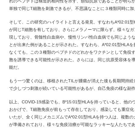
れのペプチドは構造的相同性を示す、類似抗原であることが明ら
単独で同じT細胞を刺激できるが、不思議なことに３種類同時に加
そして、この研究のハイライトと言える発見、すなわちA*02:01
が同じT細胞を有しており、さらにメラノーマに限らず、様々なガ
現しており、骨髄性白血病や、慢性リンパ性白血病でも同じよう
とが出来た例があることが示された。すなわち、A*02:01型HL
なくても、この３種類のペプチドのどれかをワクチンとして免役す
胞を誘導できる可能性が示された。さらには、同じ抗原受容体を導
能だ。
もう一つ驚くのは、移植されたTILが腫瘍が消えた後も長期間持
で少しづつ刺激が続いている可能性があるが、自己免疫の様な副
以上、COVID-19感染でも、B*15:01型HLAを持っていると、
おかげで、T細胞免疫が前もって存在しており、感染しても重症化
いたが、全く同じメカニズムでA*02:01型HLAを持つ人は、複数
が準備されており、様々な免疫治療が可能なラッキーな人たちで