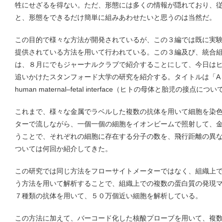
牲にせざるを得ない。ただ、形態には多くの情報が隠れており、従って si
と、形態をできるだけ簡単に組みあわせたいと思うのは当然だ。
この目的で様々な方法が開発されているが、この３編では既に実
提供されている方法を用いて行われている。この３編及び、統合
は、８月にでもジャーナルクラブで紹介することにして、今日は
追いかけたスタンフォード大学の研究を紹介する。タイトルは「A spatially re
human maternal–fetal interface（ヒトの母体と胎児の接
これまで、様々な金属でラベルした複数の抗体を用いて細胞を染
ターで流しながら、一個一個の細胞をイオンビームで照射して、金
うことで、それぞれの細胞に存在する分子の数を、飛行距離の異な
ついては何回か紹介してきた。
この研究では同じ方法をフローサイトメーターではなく、組織上で
う方法を用いて解析することで、組織上での複数の蛋白質の発現
７種類の抗体を用いて、５０万個近い細胞を解析している。
この方法に加えて、バーコード化した核酸プローブを用いて、複数のRNAとin 