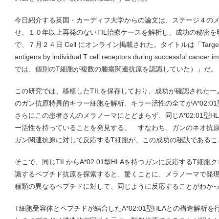
今日紹介する英国・カーディフ大学からの論文は、ステージ４の
せ、１０年以上再発のないTIL治療ケースを解析し、成功の秘密
で、７月２４日 Cell にオンライン掲載された。タイトルは「Targeting of mu
antigens by individual T cell receptors during successful
では、個別のT細胞が複数の腫瘍関連抗原を認識していた）」だ。
この研究では、移植したTILを保存しており、成功が確認された一
のガン抗原特異的キラー細胞を解析、キラー活性の全てがA*02:0
さらにこの患者さんのメラノーマにとどまらず、同じA*02:01型
ー活性を持っていることを発見する。 すなわち、ガンのネオ抗
ガン関連抗原に対して反応するT細胞が、この成功の秘訣であるこ
そこで、同じTILからA*02:01型HLAを持つガンに反応するT細
識するペプチド抗原を探索すると、驚くことに、メラノーマで発
種類の異なるペプチドに対して、同じように反応することがわか
T細胞受容体とペプチドが結合したA*02:01型HLAとの構造解析