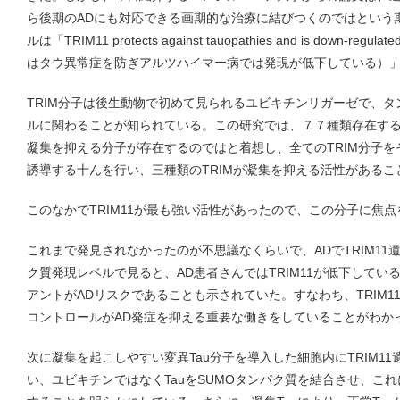
ら後期のADにも対応できる画期的な治療に結びつくのではという
ルは「TRIM11 protects against tauopathies and is down-regulate
はタウ異常症を防ぎアルツハイマー病では発現が低下している）
TRIM分子は後生動物で初めて見られるユビキチンリガーゼで、
ルに関わることが知られている。この研究では、７７種類存在する人
凝集を抑える分子が存在するのではと着想し、全てのTRIM分子を
誘導する十んを行い、三種類のTRIMが凝集を抑える活性があるこ
このなかでTRIM11が最も強い活性があったので、この分子に焦
これまで発見されなかったのが不思議なくらいで、ADでTRIM1
ク質発現レベルで見ると、AD患者さんではTRIM11が低下している
アントがADリスクであることも示されていた。すなわち、TRIM
コントロールがAD発症を抑える重要な働きをしていることがわか
次に凝集を起こしやすい変異Tau分子を導入した細胞内にTRIM1
い、ユビキチンではなくTauをSUMOタンパク質を結合させ、こ