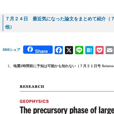
７月２４日 最近気になった論文をまとめて紹介（７月２
他）
Facebook
X
Line
Hate
Po
SNSシェア
Share
1、
地震2時間前に予知は可能かも知れない（７月２１日号 Science