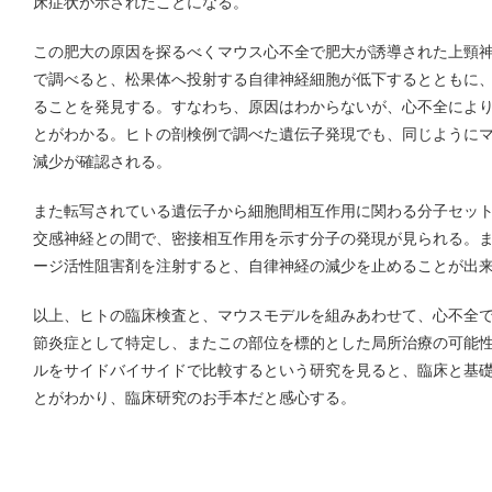
床症状が示されたことになる。
この肥大の原因を探るべくマウス心不全で肥大が誘導された上頸神経節をsingl
で調べると、松果体へ投射する自律神経細胞が低下するとともに
ることを発見する。すなわち、原因はわからないが、心不全によ
とがわかる。ヒトの剖検例で調べた遺伝子発現でも、同じように
減少が確認される。
また転写されている遺伝子から細胞間相互作用に関わる分子セッ
交感神経との間で、密接相互作用を示す分子の発現が見られる。
ージ活性阻害剤を注射すると、自律神経の減少を止めることが出
以上、ヒトの臨床検査と、マウスモデルを組みあわせて、心不全
節炎症として特定し、またこの部位を標的とした局所治療の可能
ルをサイドバイサイドで比較するという研究を見ると、臨床と基
とがわかり、臨床研究のお手本だと感心する。