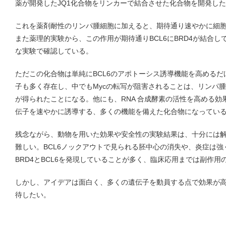
薬が開発したJQ1化合物をリンカーで結合させた化合物を開発し
これを薬剤耐性のリンパ腫細胞に加えると、期待通り速やかに細
また薬理的実験から、この作用が期待通りBCL6にBRD4が結合
な実験で確認している。
ただこの化合物は単純にBCL6のアポトーシス誘導機能を高める
子も多く存在し、中でもMycの転写が阻害されることは、リンパ
が得られたことになる。他にも、RNA 合成酵素の活性を高める
伝子を速やかに誘導する、多くの機能を備えた化合物になってい
残念ながら、動物を用いた効果や安全性の実験結果は、十分には
難しい。BCL6ノックアウトで見られる胚中心の消失や、炎症は
BRD4とBCL6を発現していることが多く、臨床応用までは副作
しかし、アイデアは面白く、多くの遺伝子を動員する点で効果が
待したい。