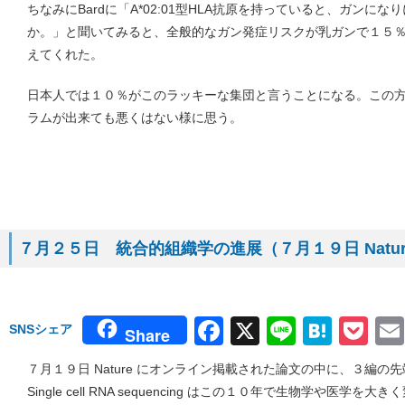
ちなみにBardに「A*02:01型HLA抗原を持っていると、ガンに
か。」と聞いてみると、全般的なガン発症リスクが乳ガンで１５
えてくれた。
日本人では１０％がこのラッキーな集団と言うことになる。この
ラムが出来ても悪くはない様に思う。
７月２５日 統合的組織学の進展（７月１９日 Natu
Facebook
X
Line
Hate
Po
SNSシェア
Share
７月１９日 Nature にオンライン掲載された論文の中に、３編
Single cell RNA sequencing はこの１０年で生物学や医