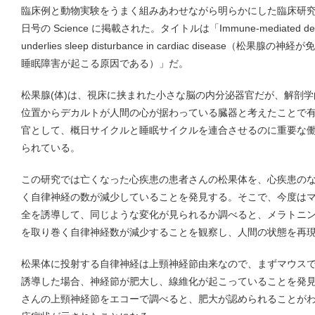
臨床例と動物実験をうまく組みあわせながら明らかにした臨床研
日号の Science に掲載された。タイトルは「Immune-mediated denervati
underlies sleep disturbance in cardiac disease
睡眠障害が起こる原因である）」だ。
松果腺(体)は、視床に挟まれた小さな脳の内分泌器官だが、解剖
位置からデカルトが人間の心が据わっている臓器と考えたことで
官として、概日サイクルと睡眠サイクルを連合させるのに重要な
られている。
この研究では亡くなった心疾患の患者さんの松果体を、心疾患の
く自律神経の数が減少していることを発見する。そこで、今度は
全を誘導して、同じような変化が見られるか調べると、メラトニ
を取り巻く自律神経数が減少することを観察し、人間の状態を再
松果体に投射する自律神経は上頸神経節由来なので、まずマウス
誘導した場合、神経節が肥大し、線維化が起こっていることを発
さんの上頸神経節をエコーで調べると、肥大が認められることが