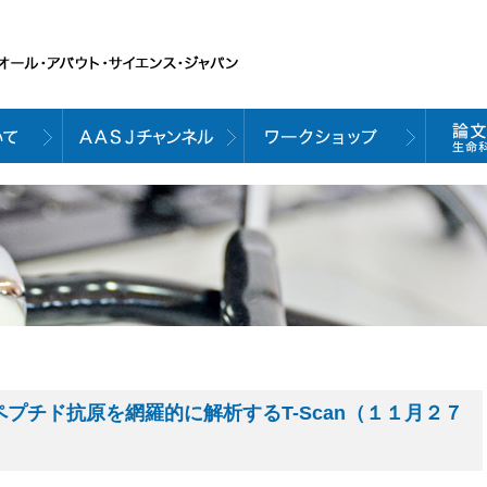
プチド抗原を網羅的に解析するT-Scan（１１月２７