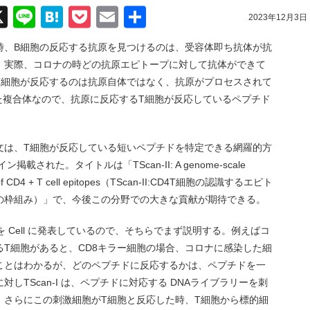
acebook
X
Line
Hatena
Pocket
Email
共
2023年12月3日
有
時、B細胞の反応する抗原を見つけるのは、受容体即ち抗体が抗
。実際、コロナの時どの抗原エピトープに対して抗体ができて
T細胞が反応するのは抗原自体ではなく、抗原がプロセスされて
した複合体なので、抗原に反応するT細胞が反応しているペプチド
文は、T細胞が反応している短いペプチドを特定できる網羅的方
載された。タイトルは「TScan-II: A genome-scale
ation of CD4 + T cell epitopes（TScan-II:CD4T細胞の認識するエピト
の枠組み）」で、今後この分野での大きな貢献が期待できる。
I を Cell に発表しているので、そちらでまず説明する。例えばコ
T細胞があると、CD8キラー細胞の場合、コロナに感染した細
ことはわかるが、どのペプチドに反応するかは、ペプチドを一
しTScan-I は、ペプチドに対応する DNAライブラリーを刺
、さらにこの刺激細胞がT細胞と反応した時、T細胞から標的細