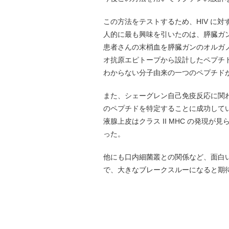
この方法をテストするため、HIV に
人的に最も興味を引いたのは、膵臓ガ
患者さんの末梢血を膵臓ガンのオルガ
オ抗原エピトープから設計したペプチドセ
わからない分子由来の一つのペプチド
また、シェーグレン自己免疫反応に関わる
のペプチドを特定することに成功して
液腺上皮はクラス II MHC の発現
った。
他にも口内細菌叢との関係など、面白い結果
で、大きなブレークスルーになると期