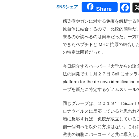
F
SNSシェア
Share
感染症やガンに対する免疫を解析する
原自体に結合するので、比較的簡単だ
来るのか調べるのは簡単だった。一方
できたペプチドと MHC 抗原の結合
の特定は困難だった。
今日紹介するハーバード大学からの論
法の開発で１１月２７日 Cell にオンライン掲
platform for the de novo identiﬁc
ープを新たに特定するゲノムスケール
同じグループは、２０１９年 TScan-
ロナウイルスに反応していると思われる
胞に反応すれば、免疫が成立している
個一個調べる以外に方法はない。これに対
激側の細胞にバーコードと共に導入し