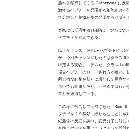
胞へと移行してくる Granzzyme
激するペプチドを発現する細胞だけが
て分離した刺激細胞の発現するペプチ
実際には反応するT細胞は一つではな
ペプチドが同定できる。
以上がクラス I -MHC+ ペプチドに反
が、今回チャレンジしたのはクラス II 
特定する実験システムだ。クラス I の
場合ペプチドのロードされ方が違い、
同じ様な細胞を新たに設計して用意する必
ついても問題があり、一筋縄では行かなかった
歳月が経過している。
この様に苦労して完成させた TScan
プチドを２９種類に絞り込むことに成
細胞側の反応を調べ、変異分子に対し
今後この方法を用いてワクチンの設計