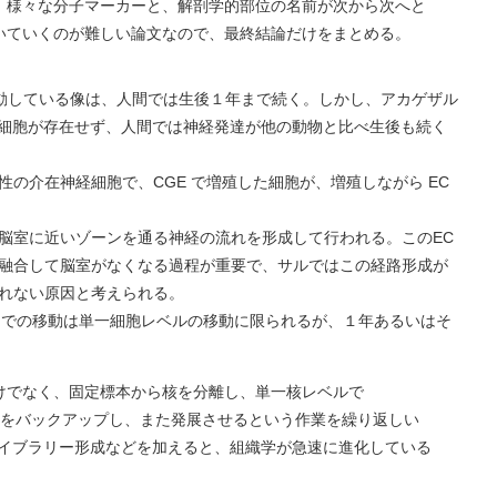
、様々な分子マーカーと、解剖学的部位の名前が次から次へと
いていくのが難しい論文なので、最終結論だけをまとめる。
移動している像は、人間では生後１年まで続く。しかし、アカゲザル
未熟細胞が存在せず、人間では神経発達が他の動物と比べ生後も続く
の介在神経細胞で、CGE で増殖した細胞が、増殖しながら EC
脳室に近いゾーンを通る神経の流れを形成して行われる。このEC
融合して脳室がなくなる過程が重要で、サルではこの経路形成が
れない原因と考えられる。
 内での移動は単一細胞レベルの移動に限られるが、１年あるいはそ
けでなく、固定標本から核を分離し、単一核レベルで
学的結果をバックアップし、また発展させるという作業を繰り返しい
ライブラリー形成などを加えると、組織学が急速に進化している