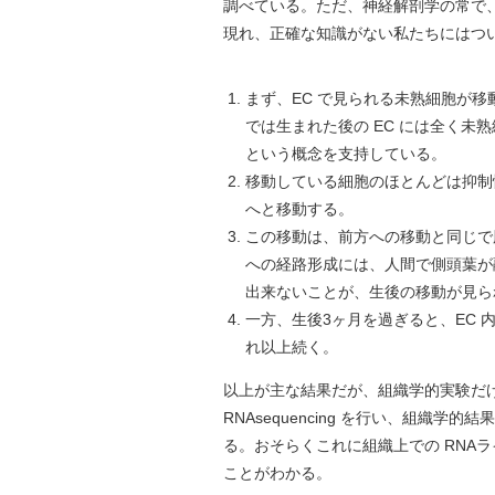
調べている。ただ、神経解剖学の常で
現れ、正確な知識がない私たちにはつ
まず、EC で見られる未熟細胞が
では生まれた後の EC には全く
という概念を支持している。
移動している細胞のほとんどは抑制性
へと移動する。
この移動は、前方への移動と同じで
への経路形成には、人間で側頭葉が
出来ないことが、生後の移動が見ら
一方、生後3ヶ月を過ぎると、EC
れ以上続く。
以上が主な結果だが、組織学的実験だ
RNAsequencing を行い、組織
る。おそらくこれに組織上での RNA
ことがわかる。