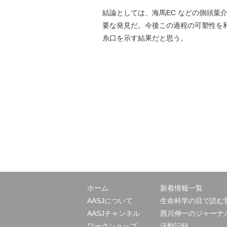
結論としては、海馬EC などの側頭葉
要な発見だ。今後この過程の可塑性を
糸口を示す結果だと思う。
ホーム
新着情報一覧
AASJについて
生命科学の目で読む
AASJチャンネル
西川伸一のジャーナ
ワークショップ
活動記録