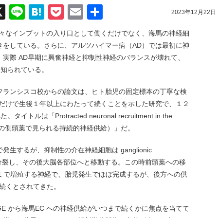
acebook
X
Line
Hatena
Pocket
Email
共
2023年12月22日
有
様々なインプットの入り口として働くだけでなく、海馬の神経細
きをしている。さらに、アルツハイマー病（AD）では最初に神
実際 AD早期に興奮神経と抑制性神経のバランスが壊れて、
も知られている。
フランシスコ校からの論文は、ヒト胎児の固定標本の丁寧な検
間だけで生後１年以上にわたって続くことを示した研究で、１２
ルは「Protracted neuronal recruitment in the
ildren（幼児の側頭葉で見られる持続的神経供給）」だ。
するが、抑制性の介在神経細胞は ganglionic
核で分裂し、その後大脳各部位へと移動する。この時前頭葉への移
edial)GE で増殖する神経で、胎児発生でほぼ完成するが、後方への供
生後も続くとされてきた。
GE から海馬EC への神経供給がいつまで続くかに焦点を当てて