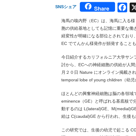
F
SNSシェア
Share
海馬の嗅内野（EC）は、海馬に入る
胞の供給基地としても記憶に重要な働
経変性が明確になる部位とされており、
EC でてんかん様発作が頻発すること
今日紹介するカリフォルニア大学サン
討から、ECへの神経細胞の供給が人
月２０日 Nature にオンライン掲載された。タイト
temporal lobe of young ch
ほとんどの興奮神経細胞は脳の各領域で発生
eminence（GE）と呼ばれる基底
動するのは L(lateral)GE、M(m
給は C(caudal)GE から行われ、
この研究では、生後の幼児で起こる C