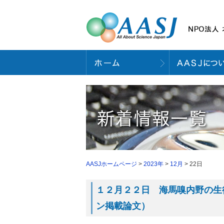
AASJホームページ
>
2023年
>
12月
> 22日
１２月２２日 海馬嗅内野の生後
ン掲載論文）