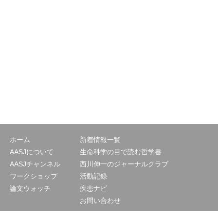
ホーム
新着情報一覧
AASJについて
生命科学の目で読む哲学書
AASJチャンネル
西川伸一のジャーナルクラブ
ワークショップ
活動記録
論文ウォッチ
疾患ナビ
お問い合わせ