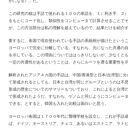
かになる）」だ。
この研究の核は手話で使われる１００の単語を、１）利き手、２
をもとにコード化し、類似性をコンピュータで計算させることで
が、この方法部分は私の理解を超えているので、結果だけを紹介
要するに、各国で現在使われている手話の系統樹が描けたという
ヨーロッパで完全に分離している。すなわち、元になった共通の
を示している。この理由についてははっきりしないが、少なくと
一定の共通性があるということは、さらにルーツを遡る重要性を
解析されたアジア４カ国の手話は、中国/香港型と日本/台湾型に
て形成されるとしても、日本と台湾が同じグループというのは不
形成の歴史についてのサマリーもついており、これによると台湾
で形成されたようだ。すなわち、ゲノムと同じようにコンピュー
できる。とすると、韓国も入れた比較は面白いと思う。
ヨーロッパ各国は１７００年代に聾唖学校を設立し、これが手話
ば、ドイツ、オーストリア、チェコ、あるいはエストニア、ラト