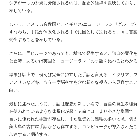
シアが一つの系統に分類されるのは、歴史的経緯を反映しており
示している。
しかし、アメリカ合衆国と、イギリス/ニュージーランドグループ
すなわち、手話が体系化されるまでに国として別れると、同じ言
発生することを示している。
さらに、同じルーツであっても、離れて発生すると、独自の変化
と台湾、あるいは英国とニュージーランドの手話を比べるとわか
結果は以上で、例えば完全に独立した手話と言える、イタリア、
アメリカなどを、もう一度脳科学を含む新たな視点から見直すこ
白い。
最初に述べたように、手話は歴史が新しい点で、言語の発生を理
在使われているような体系化が起こる前には、より小さな集団で
ョンに使われた手話が存在し、また遺伝的に聾唖の多い地域、例
美大島の古仁屋手話なども存在する。コンピュータが導入された
加速すると期待する。