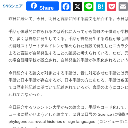
Facebook
X
Line
Hate
Po
SNSシェア
Share
昨日に続いて、今日、明日と言語に関する論文を紹介する。今日
手話が体系的に作られるのは近代に入ってから聾唖の子供達が学
で、多くは自然に発生してくる。手話が自然発生する過程が最も
の聾唖ストリートチルドレンが集められた施設で発生したニカラ
まると言語が自然発生することの証拠と考えられている。ただ、
の場合聾唖学校が設立され、自然発生的手話が体系化されるとい
今日紹介する論文が対象とする手話は、音に対応させた手話とは
手話と日本手話が存在するが、日本手話の方にあたる。手話は各
ては歴史的記述に基づいて記述されているが、言語のようにコン
われてこなかった。
今日紹介するワシントン大学からの論文は、手話をコード化して
ュータに描かせようとした論文で、２月２日号の Science に掲載された
phylogenetics reveal histories of sign language