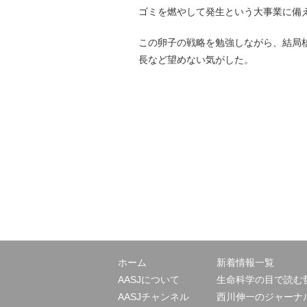
ゴミを燃やして発生という大事業に備
この卵子の戦略を勉強しながら、結局
長など望めない気がした。
ホーム
新着情報一覧
AASJについて
生命科学の目で読む
AASJチャンネル
西川伸一のジャーナ