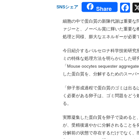
F
SNSシェア
Share
細胞の中で蛋白質の新陳代謝は重要な
ァジーと、ノーベル賞に輝いた重要な
処理と同様、膨大なエネルギーが必要
今日紹介するバルセロナ科学技術研究
ミの特殊な処理方法を明らかにした研究で
「Mouse oocytes sequester aggrega
した蛋白質を、分解するためのスーパ
「卵子形成過程で蛋白質のゴミは出る
く必要がある卵子は、ゴミ問題をどう
る。
実際凝集した蛋白質を卵子で染めると
が、受精後速やかに分解されることを
分解前の状態で存在するだけでなく、