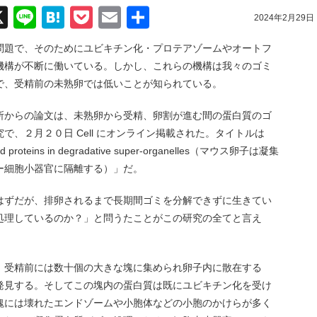
acebook
X
Line
Hatena
Pocket
Email
共
2024年2月29日
有
問題で、そのためにユビキチン化・プロテアゾームやオートフ
機構が不断に働いている。しかし、これらの機構は我々のゴミ
で、受精前の未熟卵では低いことが知られている。
所からの論文は、未熟卵から受精、卵割が進む間の蛋白質のゴ
、２月２０日 Cell にオンライン掲載された。タイトルは
ted proteins in degradative super-organelles（マウス卵子は凝集
ー細胞小器官に隔離する）」だ。
はずだが、排卵されるまで長期間ゴミを分解できずに生きてい
処理しているのか？」と問うたことがこの研究の全てと言え
、受精前には数十個の大きな塊に集められ卵子内に散在する
発見する。そしてこの塊内の蛋白質は既にユビキチン化を受け
塊には壊れたエンドゾームや小胞体などの小胞のかけらが多く