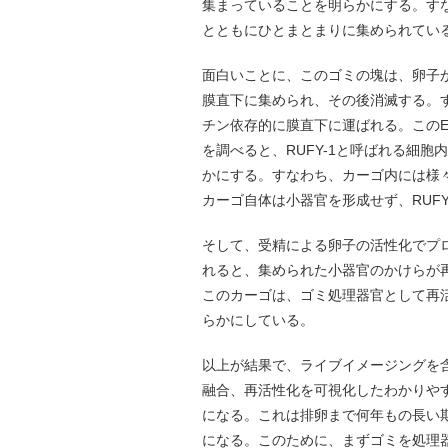
集まっていることを明らかにする。す
とともにひとまとまりに集められてい
面白いことに、このゴミの塊は、卵子
膜直下に集められ、その後消滅する。
チン依存的に膜直下に運ばれる。このE
を調べると、RUFY-1と呼ばれる細
かにする。すなわち、カーゴ内には様
カーゴ自体は小器官を形成せず、RUF
そして、受精による卵子の活性化でプ
れると、集められた小器官のかけらが
このカーゴは、ゴミ処理器官として再
らかにしている。
以上が結果で、ライブイメージングを
融合、再活性化を可視化したわかりや
になる。これは排卵まで何年もの長い
になる。このために、まずゴミを処理