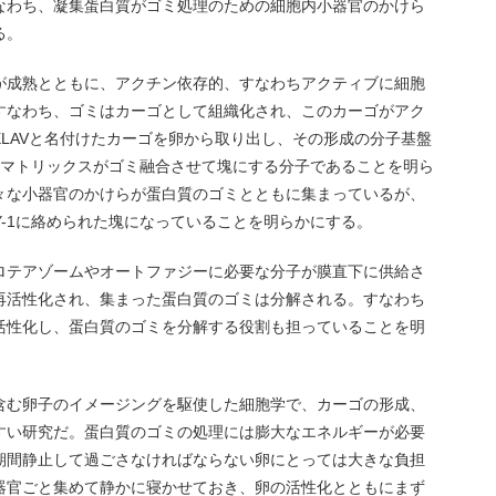
なわち、凝集蛋白質がゴミ処理のための細胞内小器官のかけら
る。
が成熟とともに、アクチン依存的、すなわちアクティブに細胞
すなわち、ゴミはカーゴとして組織化され、このカーゴがアク
LAVと名付けたカーゴを卵から取り出し、その形成の分子基盤
胞内マトリックスがゴミ融合させて塊にする分子であることを明ら
々な小器官のかけらが蛋白質のゴミとともに集まっているが、
Y-1に絡められた塊になっていることを明らかにする。
ロテアゾームやオートファジーに必要な分子が膜直下に供給さ
再活性化され、集まった蛋白質のゴミは分解される。すなわち
活性化し、蛋白質のゴミを分解する役割も担っていることを明
含む卵子のイメージングを駆使した細胞学で、カーゴの形成、
すい研究だ。蛋白質のゴミの処理には膨大なエネルギーが必要
期間静止して過ごさなければならない卵にとっては大きな負担
器官ごと集めて静かに寝かせておき、卵の活性化とともにまず