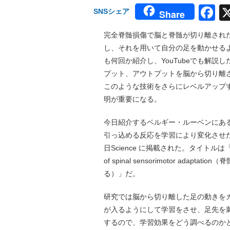
F
SNSシェア
Share
完全脊髄損傷で脳と脊髄が切り離され
し、それを用いて自分の足を動かせる
も何回か紹介し、YouTubeでも解
プット、アウトプットを脳から切り離
このような技術をさらにレベルアップ
明が重要になる。
今日紹介するベルギー・ルーベンにあ
引っ込める反応を学習により変化させ
日Science に掲載された。タイトルは「Two inhibi
of spinal sensorimotor a
る）」だ。
研究では脳から切り離した足の動きを
が入るようにして学習をさせ、足先を
するので、学習効果をどう調べるのか