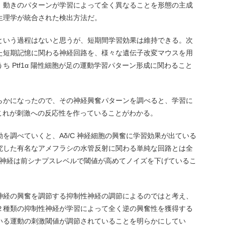
、動きのパターンが学習によって全く異なることを形態の主成
生理学が統合された検出方法だ。
という過程はないと思うが、短期間学習効果は維持できる。次
た短期記憶に関わる神経回路を、様々な遺伝子改変マウスを用
 Ptf1α 陽性細胞が足の運動学習パターン形成に関わること
らかになったので、その神経興奮パターンを調べると、学習に
れ、これが刺激への反応性を作っていることがわかる。
を調べていくと、Aδ/C 神経細胞の興奮に学習効果が出ている
究した有名なアメフラシの水管反射に関わる単純な回路とは全
した神経は前シナプスレベルで閾値が高めてノイズを下げているこ
神経の興奮を調節する抑制性神経の調節によるのではと考え、
２種類の抑制性神経が学習によって全く逆の興奮性を獲得する
いる運動の刺激閾値が調節されていることを明らかにしてい