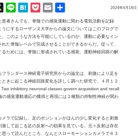
acebook
X
Line
Hatena
Pocket
Email
共
2024年4月18日
有
た患者さんでも、脊髄での感覚運動に関わる電気活動を記録
ようにするローザンヌ大学からの論文についてはこのブログで
説した。このような方法を可能にしているのが、運動に必要なイン
された脊髄レベルで完成させることができるからだ。従って、
するためには、脊髄に形成されている感覚、運動神経回路の解
るフランダース神経電子研究所からの論文は、刺激により足を
たときに起こる神経回路変化を詳しく調べた研究で、４月１２
tory neuronal classes govern acquisition and recall
daptation（脊髄の感覚運動適応の獲得と再現には２種類の抑制性神経が関わ
カメラで記録し、足のポジションがほんの少し変化すると刺激
刺激して起こる足の反射への効果を見ている。元々反射は存在
と思って読んだところ、なんとスローモーションカメラで６３