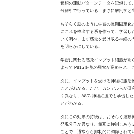
種類の運動パターンデータを記録して
分解析で行っている。まさに解剖学と
おそらく脳のように学習の長期固定化
にこれを検出する系を作って、学習し
いて調べ、まず感覚を受け取る神経のうち
を明らかにしている。
学習に関わる感覚インプット細胞が明
よって Ptf1α 細胞の興奮が高めら
次に、インプットを受ける神経細胞活動
ことがわかる。ただ、カンデルらが研
く異なり、Aδ/C 神経細胞でも学習
とがわかる。
次にこの効果の持続は、おそらく運動
発現分子が異なり、相互に抑制しあう
ことで、通常なら抑制的に調節されて