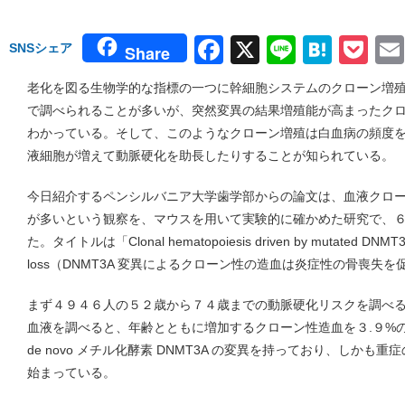
Facebook
X
Line
Hate
Po
SNSシェア
Share
老化を図る生物学的な指標の一つに幹細胞システムのクローン増
で調べられることが多いが、突然変異の結果増殖能が高まったク
わかっている。そして、このようなクローン増殖は白血病の頻度
液細胞が増えて動脈硬化を助長したりすることが知られている。
今日紹介するペンシルバニア大学歯学部からの論文は、血液クロ
が多いという観察を、マウスを用いて実験的に確かめた研究で、６月４
た。タイトルは「Clonal hematopoiesis driven by mutated DNMT3A
loss（DNMT3A 変異によるクローン性の造血は炎症性の骨喪失
まず４９４６人の５２歳から７４歳までの動脈硬化リスクを調べ
血液を調べると、年齢とともに増加するクローン性造血を３.９%
de novo メチル化酵素 DNMT3A の変異を持っており、しか
始まっている。