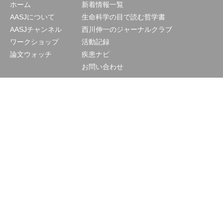
ホーム
新着情報一覧
AASJについて
生命科学の目で読む哲学書
AASJチャンネル
西川伸一のジャーナルクラブ
ワークショップ
活動記録
論文ウォッチ
疾患ナビ
お問い合わせ