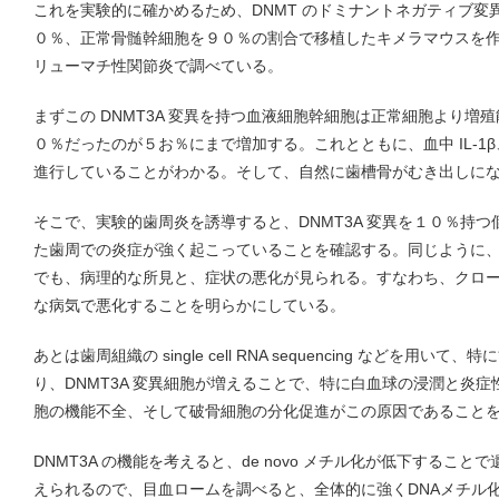
これを実験的に確かめるため、DNMT のドミナントネガティブ変
０％、正常骨髄幹細胞を９０％の割合で移植したキメラマウスを
リューマチ性関節炎で調べている。
まずこの DNMT3A 変異を持つ血液細胞幹細胞は正常細胞より増
０％だったのが５お％にまで増加する。これとともに、血中 IL-1β、
進行していることがわかる。そして、自然に歯槽骨がむき出しに
そこで、実験的歯周炎を誘導すると、DNMT3A 変異を１０％持
た歯周での炎症が強く起こっていることを確認する。同じように
でも、病理的な所見と、症状の悪化が見られる。すなわち、クロ
な病気で悪化することを明らかにしている。
あとは歯周組織の single cell RNA sequencing などを用
り、DNMT3A 変異細胞が増えることで、特に白血球の浸潤と炎症
胞の機能不全、そして破骨細胞の分化促進がこの原因であること
DNMT3A の機能を考えると、de novo メチル化が低下するこ
えられるので、目血ロームを調べると、全体的に強くDNAメチル