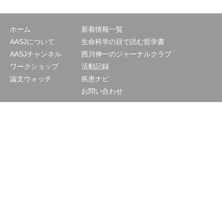
ホーム
新着情報一覧
AASJについて
生命科学の目で読む哲学書
AASJチャンネル
西川伸一のジャーナルクラブ
ワークショップ
活動記録
論文ウォッチ
疾患ナビ
お問い合わせ