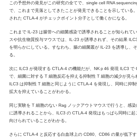
この予想外の発見がこの研究の全てで、single cell RNA seque
で、これまで見落としてきたことが発見できることを示している。当然
された CTLA-4 がチェックポイント分子として働くかになる。
これまで IL-23 は腸管への細菌感染で誘導されることが知られ
スや抗生物質投与マウスでは、IL-23 が誘導されず、その結果 ILC3
を明らかにしている。すなわち、腸の細菌叢が IL-23 を誘導し、その結果
る。
次に ILC3 が発現する CTLA-4 の機能だが、NKｐ46 発現 ILC3 
で、細菌に対する T 細胞反応を抑える抑制性 T 細胞の減少が見
ILC3 は抑制性 T 細胞と同じように CTLA-4 を発現し、同時に
拡大を抑えていることがわかる。
同じ実験を T 細胞のない Rag ノックアウトマウスで行うと、感染に
に誘導されることから、ILC3 の CTLA-4 発現はもっぱら同時に
向けられていることがわかる。
さらに CTLA-4 と反応する白血球上の CD80、CD86 の量が低下す