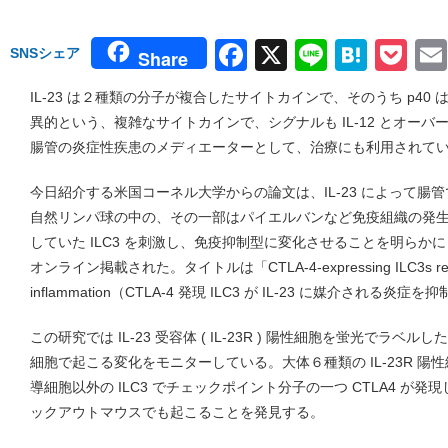
Facebook
X
Line
Hate
Po
SNSシェア
Share
IL-23 は２種類の分子が複合したサイトカインで、そのうち p40 は IL-
異的という、複雑なサイトカインで、シグナルも IL-12 とオー
腸管の炎症性疾患のメディエーターとして、治療にも利用されて
今日紹介する米国コーネル大学からの論文は、IL-23 によって腸
自然リンパ球の中の、その一部はパイエルバンなど免疫組織の発
していた ILC3 を刺激し、免疫抑制型に変化させることを明らかにし
オンライン掲載された。タイトルは「CTLA-4-expressing ILC3s restrain 
inflammation（CTLA-4 発現 ILC3 が IL-23 に媒介される炎
この研究では IL-23 受容体 ( IL-23R ) 陽性細胞を蛍光でラベル
細胞で起こる変化をモニターしている。大体６種類の IL-23R 
導細胞以外の ILC3 でチェックポイント分子の一つ CTLA4 が発現
ックアウトマウスでも起こることを発見する。