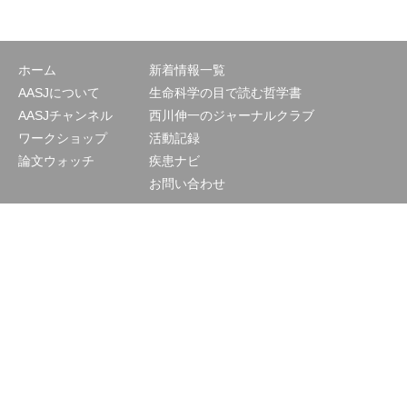
ホーム
新着情報一覧
AASJについて
生命科学の目で読む哲学書
AASJチャンネル
西川伸一のジャーナルクラブ
ワークショップ
活動記録
論文ウォッチ
疾患ナビ
お問い合わせ