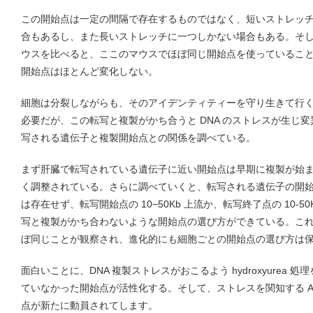
この開始点は一定の間隔で存在するものではなく、短いストレッ
合もあるし、また長いストレッチに一つしかない場合もある。そ
ウスを比べると、ここのマウスでほぼ同じ開始点を使っているこ
開始点はほとんど変化しない。
細胞は分裂しながらも、そのアイデンティティーを守り生きて行
必要だが、この転写と複製がかち合うと DNA のストレスが生じ
写される遺伝子と複製開始点との関係を調べている。
まず肝臓で転写されている遺伝子に近い開始点は早期に複製が始
く調整されている。さらに調べていくと、転写される遺伝子の開
は存在せず、転写開始点の 10−50Kb 上流か、転写終了点の 10-
写と複製がかち合わないような開始点の選び方ができている。こ
ぼ同じことが観察され、進化的にも細胞ごとの開始点の選び方は
面白いことに、DNA 複製ストレスがおこるよう hydroxyurea
ていなかった開始点が活性化する。そして、ストレスを関知する A
点が新たに動員されてします。