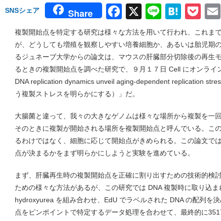
Facebook
X
Line
Hate
Po
SNSシェア
Share
複製開始点を特定する研究は様々な方法を用いて行われ、これま
が、どうしても増殖を観察しやすい培養細胞か、あるいは胎児期
るジュネーブ大学からの論文は、マウスの肝臓部分切除後の再生
るときの複製開始点を調べた研究で、９月１７日 Cell にオンライン
DNA replication dynamics unveil aging-dependent repli
う複製ストレスを明らかにする）」だ。
大腸菌と違って、我々の大きなゲノムは様々な場所から複製を一
そのときに複製が開始される場所を複製開始点と呼んでいる。こ
るわけではなく、細胞に応じて開始点がきめられる。この論文で
点が決まるかをまず明らかにしようと実験を進めている。
まず、肝臓再生時の複製開始点を正確に割り出すための技術的検
ための様々な方法があるが、この研究では DNA 複製時に取り込まれ
hydroxyurea を組み合わせ、EdU でラベルされた DNA の
点をピンポイントで特定するデータ処理を合わせて、最終的に351