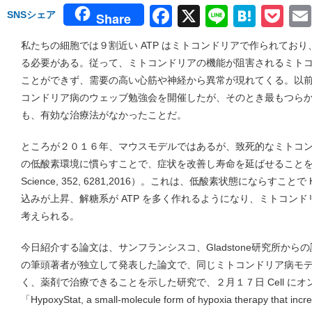
Facebook
X
Line
Hate
Po
SNSシェア
Share
私たちの細胞では９割近い ATP はミトコンドリアで作られてお
る必要がある。従って、ミトコンドリアの機能が阻害されるミトコン
ことができず、需要の高い心筋や神経から異常が現れてくる。以
コンドリア病のウェッブ勉強会を開催したが、そのとき最もつら
も、有効な治療法がなかったことだ。
ところが２０１６年、マウスモデルではあるが、致死的なミトコ
の低酸素環境に慣らすことで、症状を改善し寿命を延ばせることを示す論文
Science, 352, 6281,2016）。これは、低酸素状態にならすこ
込みが上昇、解糖系が ATP を多く作れるようになり、ミトコン
考えられる。
今日紹介する論文は、サンフランシスコ、Gladstone研究所からの論文
の筆頭著者が独立して発表した論文で、同じミトコンドリア病モ
く、薬剤で治療できることを示した研究で、２月１７日 Cell に
「HypoxyStat, a small-molecule form of hypoxia therapy that inc