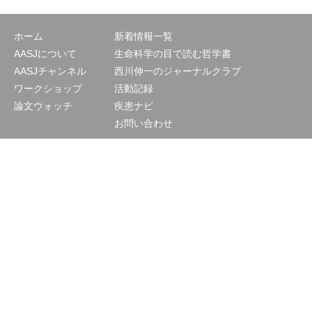
ホーム
新着情報一覧
AASJについて
生命科学の目で読む哲学書
AASJチャンネル
西川伸一のジャーナルクラブ
ワークショップ
活動記録
論文ウォッチ
疾患ナビ
お問い合わせ