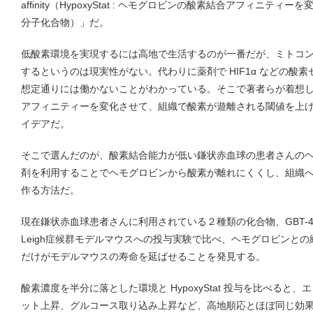
afﬁnity（HypoxyStat : ヘモグロビンの酸素結合アフィニテ
分子化合物）」だ。
低酸素環境を実現するには高地で生活するのが一番だが、ミトコ
するというのは現実性がない。代わりに薬剤で HIF1α などの酸
想定通りには働かないことがわかっている。そこで著者らが着想
アフィニティーを変化させて、組織で酸素が遊離される閾値を上
イデアだ。
そこで選んだのが、酸素結合能力が低い鎌状赤血球の患者さんの
剤を利用することでヘモグロビンから酸素が離れにくくし、組織
作る方法だ。
現在鎌状赤血球患者さんに利用されている２種類の化合物、GBT-440 と
Leigh症候群モデルマウスへの投与実験で比べ、ヘモグロビンとの結合
だけがモデルマウスの寿命を延ばせることを発見する。
酸素濃度を半分に落とした環境と HypoxyStat 投与を比べる
ット上昇、グルコース取り込み上昇など、高地順応とほぼ同じ効