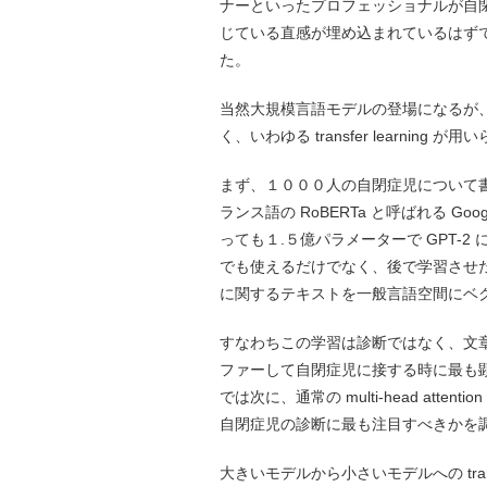
ナーといったプロフェッショナルが自
じている直感が埋め込まれているはず
た。
当然大規模言語モデルの登場になるが
く、いわゆる transfer learn
まず、１０００人の自閉症児について
ランス語の RoBERTa と呼ばれる 
っても１.５億パラメーターで GPT-
でも使えるだけでなく、後で学習させ
に関するテキストを一般言語空間にベクトル
すなわちこの学習は診断ではなく、文
ファーして自閉症児に接する時に最も
では次に、通常の multi-head attenti
自閉症児の診断に最も注目すべきかを
大きいモデルから小さいモデルへの transfer 