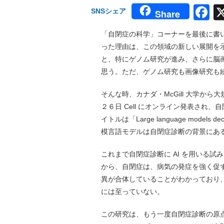
F
SNSシェア
Share
「自閉症の科学」コーナーを最後に書
った理由は、この領域の新しい展開を
と、特にゲノム研究が進み、さらに脳画
思う。ただ、ゲノム研究も画像研究も
そんな時、カナダ・McGill 大学か
２６日 Cell にオンライン発表され
イトルは「Large language models deconst
模言語モデルは自閉症診断の背景にあ
これまで自閉症診断に AI を用いる
から、自閉症は、病気の発症を強く促
異が合体していることがわかっており、
には至っていない。
この研究は、もう一度自閉症診断の原