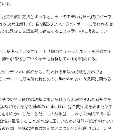
ている。
いた文章解析方法と比べると、今回のモデルは圧倒的にパーフ
ing を次元圧縮して、自閉症児についてのレポートに使われるセ
らかに異なる言語空間に存在することを示すのに成功してい
に小さなモデルを使っているので、１２層のニューラルネットを経過する
ト抽出が進化していく様子も解析しているが割愛する。
のセンテンスの解析から、使われる単語の特徴も抽出でき、
さえてレポートに最も使われたのが、flapping という発声に関わる
に基づいて自閉症の診断に用いられる診断法で使われる基準を
会性診断に関わる診断基準の embedding は自閉症児を表すセンテ
とを明らかにしたことだ。この結果は、これまで自閉症児の診
 といった社会性を重視することが本当に正しいのかと疑問を投げかけてい
反復行動、興味の対象の限定などについての診断項目は、見事