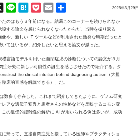
acebook
X
Line
Hatena
Pocket
Email
共
2025年3月29日
有
いたのはもう３年前になる。結局このコーナーを続けられなか
示唆する論文を感じられなくなったからだ。当時を振り返る
像や、新しい IT ツールなどが利用された活発な時期だったと
続いてはいるが、紹介したいと思える論文が減った。
ら大規模言語モデルを用いた自閉症児の診断についての論文が３月
、自閉症研究に新しい可能性の誕生を感じさせたので紹介する。タ
ruct the clinical intuition behind diagnosing autism（大規
る臨床的直感を解読できる）」だ。
試みは数多く存在した。これまで紹介してきたように、ゲノム研究
すレアな遺伝子変異と患者さんの性格などを反映するコモン変
この遺伝的複雑性の解析に AI が用いられる例は多いが、成功
点に帰って、直接自閉症児と接している医師やプラクティショ