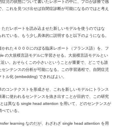
閉症児の状態について書いたレポートの中に、プロが診療で感
で、これを見つけ出せば自閉症診断が可能になるのではと考え
、ただレポートを読み込ませた新しいモデルを使うのではな
ing が用いられている。もう少し具体的に説明すると以下のようになる。
書かれた４０００にのぼる臨床レポート（フランス語）を、フ
Google の大規模言語モデルに学習させる。大規模言語モデルとい
2 に近い。おそらくこの小さいということが重要で、どこでも誰
たセンテンスの分析が可能になる。この学習過程で、自閉症児
化 (embedding) できればよい。
章のコンテクストを形成させ、これを新しいモデルにトランス
顕著に使われるセンテンスを抜き出すことが目的で、この研究
on とは異なる single head attention を用いて、どのセンテンスが
調べている。
learning なのだが、わざわざ single head attention を用