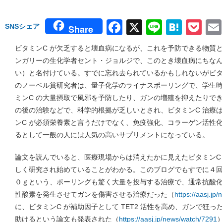
Facebook
X
Line
Hate
Po
SNSシェア
Share
ビタミンC が欠乏すると壊血病になるが、これを予防できる物質と
ンガリーの生化学者セント・ジョルジで、このとき壊血病にちな
い）と名付けている。すでに忘れ去られているかもしれないがビタ
のノーベル賞研究者は、量子化学のライナスポーリングで、学生
ミンC の大量摂取で風邪を予防したり、ガンの増殖を抑えたりで
の後の治験などで、科学的根拠が乏しいとされ、ビタミンC 治療
ンC が必須栄養素と言うだけでなく、免疫強化、コラーゲン活性
るとして一般の人には人気の高いサプリメントになっている。
論文を読んでいると、医療現場からは消えたかに見えたビタミンC
しく研究され始めていることがわかる。このブログでもすでに４
０ｇという、ポーリングも驚く大量を投与する治療で、通常抗酸化
性酸素を発生させてガンを傷害させる治療だった（
https://aasj.jp
に、ビタミンC が補助因子として TET2 活性を高め、ガンで狂った
助けるという論文も発表された（
https://aasj.jp/news/watch/7291