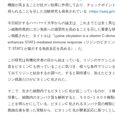
機能が高まることが抗ガン効果に作用しており、チェックポイン
得られることを示した治験研究も発表されている（
https://aasj.j
今日紹介するハーバード大学からの論文は、これまでとは全く異な
ン細胞特異的にガン免疫への感受性を高めることを示した重要な研究で
ン掲載された。タイトルは「Lysine vitcylation is a vitamin C-derived p
enhances STAT1-mediated immune response（リジン
で STAT1 が媒介する免疫反応を高める）」だ。
この研究は有機化学者の目から始まっている。リジンのサクシニ
造をビタミンC も持っていることに気づき、様々な条件でリジンを
てみてリジンと結合するか調べた。すると期待通り、加えたビタミ
ジン残基だけがビタミンC 化された。
そこで、生きた細胞内でもビタミンC 化が起こっているのか、２種
培養し、細胞内のタンパク質を解析すると、５００−１４００種類
ことを明らかにしている。ビタミンC 化されるタンパク質の種類
胞抽出液を使った実験から、ビタミンC 化が酵素反応に基づくと