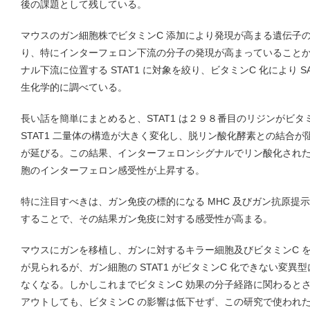
後の課題として残している。
マウスのガン細胞株でビタミンC 添加により発現が高まる遺伝子
り、特にインターフェロン下流の分子の発現が高まっていること
ナル下流に位置する STAT1 に対象を絞り、ビタミンC 化により S
生化学的に調べている。
長い話を簡単にまとめると、STAT1 は２９８番目のリジンがビタ
STAT1 二量体の構造が大きく変化し、脱リン酸化酵素との結合が阻
が延びる。この結果、インターフェロンシグナルでリン酸化された S
胞のインターフェロン感受性が上昇する。
特に注目すべきは、ガン免疫の標的になる MHC 及びガン抗原提
することで、その結果ガン免疫に対する感受性が高まる。
マウスにガンを移植し、ガンに対するキラー細胞及びビタミンC 
が見られるが、ガン細胞の STAT1 がビタミンC 化できない変異
なくなる。しかしこれまでビタミンC 効果の分子経路に関わるとされてき
アウトしても、ビタミンC の影響は低下せず、この研究で使われた濃度