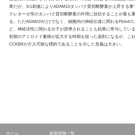
果だが、3r1刺激によりADAM10タンパク質切断酵素が上昇する
クレターゼ等のタンパク質切断酵素の作用に拮抗することが最も
る。ただADAM10だけでなく、細胞内の神経伝達に関わるPlcb
ど、神経活性に関わる分子が誘導されることも効果に寄与している
初期のアミロイド蓄積が拡大する時期を狙った薬剤になるが、こ
CCKBRが介入可能な標的であることを示した意義は大きい。
ホーム
新着情報一覧