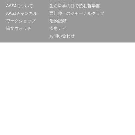
AASJについて
生命科学の目で読む哲学書
AASJチャンネル
西川伸一のジャーナルクラブ
ワークショップ
活動記録
論文ウォッチ
疾患ナビ
お問い合わせ