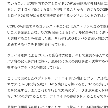
ていること、試験管内でのアミロイドβの神経細胞機能抑制実験にコレシ
ると、アミロイドβによる毒性を抑制することから、適切なCCKB
ミロイドβ蓄積が始まる初期段階を抑えるシグナルになるのではと
CCKBRを刺激できるコレシストキニンにはガストリンも含めて数種
いことを確認した後、CCK8s刺激によるシグナル経路を詳しく調べ
と共役することを確認した後、それぞれのGタンパク質選択的にCC
通過できるペプチド開発を行っている。
クライオ電顕によるCCK8sと受容体の結合、そして変異を導入す
パク質の変化を詳細に調べ、最終的にGiとの共役を強く誘導するペプ
導するペプチド3r1を開発している。
こうして開発したペプチドを、アミロイドβが増加しプラーク形成が
マウスに3ヶ月投与を続け、ADを防げるか調べると、3r1を投与
とを発見する。またこれと平行して海馬のプラーク形成も強く抑
ち、3r1を投与することで、アミロイドの蓄積を抑えることができ
最後に作用機序を明らかにするため、3r1投与による神経細胞の