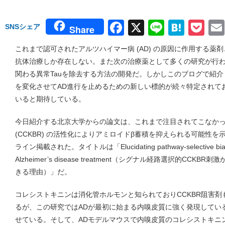
Facebook
X
Line
Hate
Po
SNSシェア
Share
これまで認可されたアルツハイマー病 (AD) の原因に作用する薬
抗体治療しか存在しない。また次の治療薬として多くの研究が行
関わる異常Tauを除去する方法の開発だ。しかしこのブログで紹
を変化させてAD進行を止めるための新しい標的が続々特定されて
いると期待している。
今日紹介する北京大学からの論文は、これまで注目されてこなかっ
(CCKBR) の活性化によりアミロイドβ蓄積を抑えられる可能性を示した
ライン掲載された。タイトルは「Elucidating pathway-selective biase
Alzheimer’s disease treatment（シグナル経路選択的CC
きる理由）」だ。
コレシストキニンは消化管ホルモンと知られておりCCKBR阻害
るが、この研究ではADが最初に始まる内嗅皮質に強く発現してい
せている。そして、ADモデルマウスで内嗅皮質のコレシストキニ