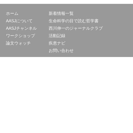
ホーム
新着情報一覧
AASJについて
生命科学の目で読む哲学書
AASJチャンネル
西川伸一のジャーナルクラブ
ワークショップ
活動記録
論文ウォッチ
疾患ナビ
お問い合わせ