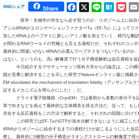
Facebook
X
Line
Hate
Po
SNSシェア
Share
医学・生物学の学生なら必ず習うのが、リボゾーム上に結合した
アシルtRNAがエロンゲーションファクターTu（EF-Tu）によって
加したtRNA上のペプチドに新しいアミノ酸を加えていく、精巧な翻訳の初期過
が関わるRNAワールドの究極とも言える過程だが、それぞれのコン
最終的に間違いのないtRNAのみ選んでペプチドをつないでいるのか
はない。というのも、高い解像度で行う分子構造解析は反応過程を追
今日紹介するマサチューセッツ医科大学からの論文は、この構造
鏡が見事に解決することを示した研究でNatureオンライン版に掲載された。
EM elucidates the mechanism of translation fideli
証するメカニズムを明らかにした）」だ。
クライオ電子顕微鏡（CryoEM）では最初から多数の単分子を
算で向きなどを揃えて最終的な立体構造を得る方法だ。従って、もし
存在する反応過程をこの方法で解析すると、それぞれの段階に分けて
この研究ではEF-TuのGTPが加水分解できないように細工した
tRNAがリボゾームに結合するまでの過程だけが起こるようにした反応
察し、最終的に5種類の分子構造が３オングストロームの解像度で得