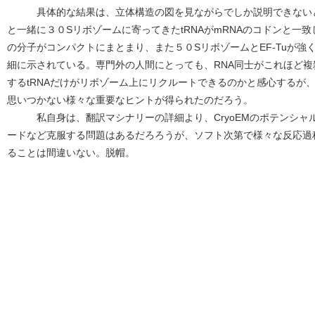
具体的な結果は、立体構造の図を見ながらでしか説明できないと思
と一緒に３０Sリボゾームに寄ってきたtRNAがmRNAのコドンと一
の分子がコンパクトにまとまり、また５０SリボゾームとEF-Tuが
細に示されている。専門外の人間にとっても、RNA同士がこれほど
するtRNAだけがリボゾーム上にリクルートできるのかと感心するが
思いつかない様々な重要なヒントが得られたのだろう。
私自身は、翻訳マシナリーの詳細より、CryoEMのポテンシャ
ードなど克服する問題はあるだろろうが、ソフト次第で様々な反応過
ることは間違いない。脱帽。