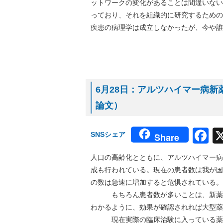
ットワークの変化があることは間違いない
っており、それを組織的に研究するための
疾患の病理学は成立しなかったが、今や誰
6月28日：アルツハイマー病新薬の治
論文）
F
SNSシェア
Share
人口の高齢化とともに、アルツハイマー病
成も行われている。現在の患者数は我が国
の数は急速に増加すると危惧されている。
もちろん患者数が多いことは、新薬開
わかるように、効果が確認されれば大型薬
現在実際の臨床治験に入っている薬剤