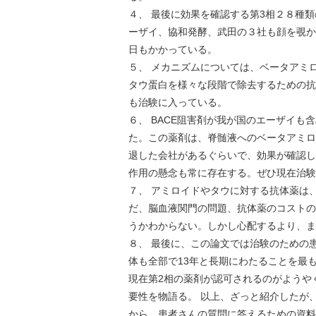
４、 最後に効果を確認する第3相２８種
ーザイ、協和発酵、武田の３社も顔を覗かせ
日もかかっている。
５、 メカニズムについては、ベータアミ
タウ蛋白を様々な段階で除去するための抗
も治験に入っている。
６、 BACE阻害剤が我が国のエーザイも
た。この薬剤は、脊髄液へのベータアミロ
退した会社があるぐらいで、効果が確認し
作用の懸念も常に存在する。ぜひ現在治験
７、 アミロイドやタウに対する抗体薬は
だ、脳血液関門の問題、抗体薬のコストの
うかわからない。しかし心配するより、ま
８、 最後に、この論文では治験のための
体も全部で13年と長期にわたることを最
現在第2相の薬剤が認可されるのがようや
要性を物語る。 以上、ざっと紹介したが
から、患者さんの質問に答えるための資料