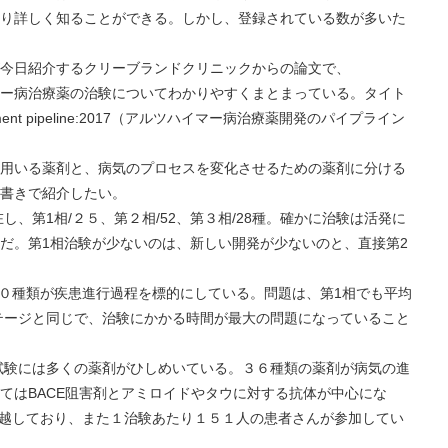
.を見るとかなり詳しく知ることができる。しかし、登録されている数が多いた
日紹介するクリーブランドクリニックからの論文で、
たアルツハイマー病治療薬の治験についてわかりやすくまとまっている。タイト
evelopment pipeline:2017（アルツハイマー病治療薬開発のパイプライン
いる薬剤と、病気のプロセスを変化させるための薬剤に分ける
書きで紹介したい。
し、第1相/２５、第２相/52、第３相/28種。確かに治験は活発に
だ。第1相治験が少ないのは、新しい開発が少ないのと、直接第2
２０種類が疾患進行過程を標的にしている。問題は、第1相でも平均
ステージと同じで、治験にかかる時間が最大の問題になっていること
試験には多くの薬剤がひしめいている。３６種類の薬剤が病気の進
てはBACE阻害剤とアミロイドやタウに対する抗体が中心にな
年を越しており、また１治験あたり１５１人の患者さんが参加してい