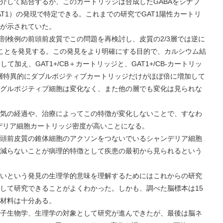
介して結合するが、このカートリッジは合成したGABAをシナプ
AT1）の発現で特定できる。これまでの研究でGAT1陽性カートリ
が示されていた。
例の前頭前皮質でこの問題を再検討し、皮質の2/3層では逆に
ることを発見する。この発見をより明確にする目的で、カルシウム結
て加え、GAT1+/CB＋カートリッジと、GAT1+/CB-カートリッ
3層特異的にダブルポジティブカートリッジだけがほぼ倍に増加して
グルポジティブ細胞は変化なく、また他の層でも変化は見られな
の経過や、治療によってこの特徴が変化しないことで、すなわ
デリア細胞カートリッジ密度が高いことになる。
前皮質の錐体細胞のアクソンをつないでいるシャンデリア細胞
減らないことが病理的特徴として疾患の最初から見られるという
という発見の生理学的意味を理解するためにはこれからの研究
して研究できることがよくわかった。しかも、調べた脳標本は15
材料は十分ある。
生物学、生理学の対象として研究が進んできたが、最後は脳ネ