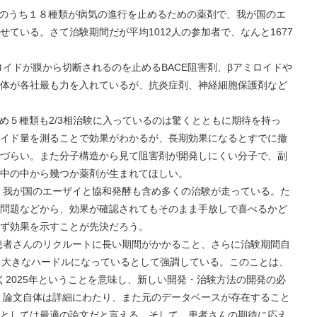
類のうち１８種類が病気の進行を止めるための薬剤で、我が国のエ
ている。さて治験期間だが平均1012人の参加者で、なんと1677
ロイドが膜から切断されるのを止めるBACE阻害剤、βアミロイドや
体が各社最も力を入れているが、抗炎症剤、神経細胞保護剤など
含め５種類も2/3相治験に入っているのは驚くとともに期待を持っ
イド量を測ることで効果がわかるが、長期効果になるとすでに撤
づらい。また分子構造から見て阻害剤が開発しにくい分子で、副
中の中から幾つか薬剤が生まれてほしい。
、我が国のエーザイと協和発酵も含め多くの治験が走っている。た
問題などから、効果が確認されてもそのまま手放しで喜べるかど
ず効果を示すことが先決だろう。
患者さんのリクルートに長い期間がかかること、さらに治験期間自
も大きなハードルになっているとして強調している。このことは、
く2025年ということを意味し、新しい開発・治験方法の開発の必
、論文自体は詳細にわたり、また元のデータベースが存在すること
としては最適の論文だと言える。そして、患者さんの期待に応え