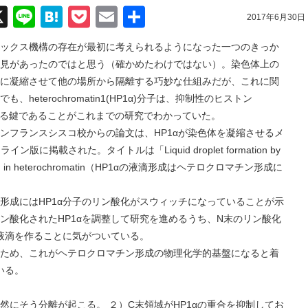
acebook
X
Line
Hatena
Pocket
Email
共
2017年6月30日
有
ックス機構の存在が最初に考えられるようになった一つのきっか
見があったのではと思う（確かめたわけではない）。染色体上の
に凝縮させて他の場所から隔離する巧妙な仕組みだが、これに関
eterochromatin1(HP1α)分子は、抑制性のヒストン
させる鍵であることがこれまでの研究でわかっていた。
ランスシスコ校からの論文は、HP1αが染色体を凝縮させるメ
に掲載された。タイトルは「Liquid droplet formation by
eparation in heterochromatin（HP1αの液滴形成はヘテロクロマチン形成に
にはHP1α分子のリン酸化がスウィッチになっていることが示
ン酸化されたHP1αを調整して研究を進めるうち、N末のリン酸化
て液滴を作ることに気がついている。
、これがヘテロクロマチン形成の物理化学的基盤になると着
いる。
然にそう分離が起こる。 ２）C末領域がHP1αの重合を抑制してお