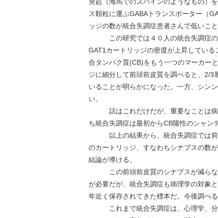
突起（海馬でのスパインのようなもの）を
ス顆粒に運ぶGABAトランスポーター（G
ッジの数が統合失調症患者さんで低いこと
この研究では４０人の統合失調症の剖検
GAT1カートリッジの密度が上昇してい
合タンパク質(CB)をもう一つのマーカーとし
ジに細分して前頭前皮質を調べると、2/
いることが明らかになった。一方、シンン
い。
話はこれだけだが、重要なことは病気
ち統合失調症は最初からCB陽性のシャン
以上の結果から、統合失調症では前頭
のカートリッジ、すなわちシナプスの数が
結論が導ける。
この前頭前皮質のシナプスが減らない
が必要だが、統合失調症も病理学の対象と
年近く保存されてきた標本だ。今後調べる
これまで統合失調症は、心理学、分子