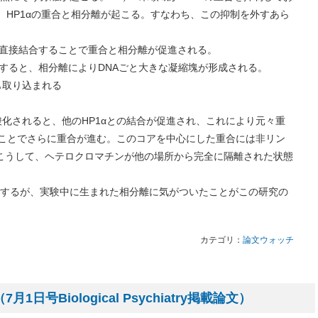
ると、HP1αの重合と相分離が起こる。すなわち、この抑制を外すあら
Aに直接結合することで重合と相分離が促進される。
結合すると、相分離によりDNAごと大きな凝縮塊が形成される。
も取り込まれる
化されると、他のHP1αとの結合が促進され、これにより元々重
ことでさらに重合が進む。このコアを中心にした重合には非リン
。こうして、ヘテロクロマチンが他の場所から完全に隔離された状態
るが、実験中に生まれた相分離に気がついたことがこの研究の
カテゴリ：
論文ウォッチ
日号Biological Psychiatry掲載論文）