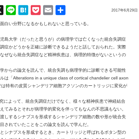
acebook
X
Line
Hatena
Pocket
Email
共
2017年6月29日
有
面白い分野になるかもしれないと思っている。
児島大学（だったと思うが）の病理学では亡くなった統合失調症
調症かどうかを正確に診断できるようだと話しておられた。実際
なぜなら統合失調症など精神疾患は、病理的特徴がないというの
からの論文を読んで、統合失調も病理学的に診断できる可能性
s in a unique class of cortical chandelier cell axon
nia（統合失調症では特有の皮質シャンデリア細胞アクソンのカートリッジに変化が
研究によって、統合失調症だけでなく、様々な精神疾患で神経結合
えてみるとそれが病理学的変化を伴ってもなんの不思議もない。
渡しするシナプスを形成するシャンデリア細胞の数や形が統合失
目されていたことをこの論文を読んで学んだ。
シナプスを形成するとき、カートリッジと呼ばれるボタン型の