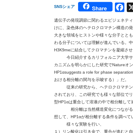
F
SNSシェア
Share
遺伝子の発現調節に関わるエピジェネティ
けに、染色体のヘテロクロマチン構造の発
大きな領域をヒストンや様々な分子ととも
わる分子については理解が進んでいる。中でも、h
H3K9meに結合してクロマチンを凝縮
今日紹介するカリフォルニア大学サンフ
カニズムを明らかにした研究でNatureオンライン版
HP1αsuggests a role for phase s
おける相分離の関与を示唆する）」だ。
従来の研究から、ヘテロクロマチン形成
されており、この研究でも様々な部位でリ
型HP1αは重合して溶液の中で相分離し
相分離は当然構造変化につながるため
想して、HP1αが相分離する条件を調べて
様々な実験を行い、
１）リン酸化は引き金で、重合が進むと自