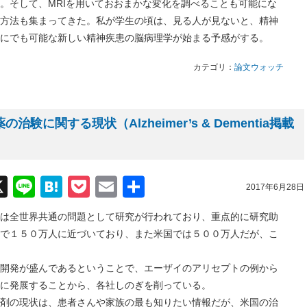
。そして、MRIを用いておおまかな変化を調べることも可能にな
方法も集まってきた。私が学生の頃は、見る人が見ないと、精神
にでも可能な新しい精神疾患の脳病理学が始まる予感がする。
カテゴリ：
論文ウォッチ
験に関する現状（Alzheimer’s & Dementia掲載
acebook
X
Line
Hatena
Pocket
Email
共
2017年6月28日
有
は全世界共通の問題として研究が行われており、重点的に研究助
で１５０万人に近づいており、また米国では５００万人だが、こ
発が盛んであるということで、エーザイのアリセプトの例から
に発展することから、各社しのぎを削っている。
の現状は、患者さんや家族の最も知りたい情報だが、米国の治