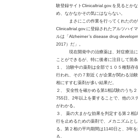
験登録サイトClinicaltrial.gov
め、なかなかその気にはならない。
まさにこの作業を行ってくれたのが今
Clinicaltrial.gov.に登録され
ルは「Alzheimer’s disease drug d
2017）だ」。
現在開発中の治療薬は、対症療法に用
ことができるが、特に後者に注目して箇条
１、 治験中の薬剤は全部で１０５種類存在
行われ、その７割近くが企業が関わる治験
相にすすむ薬剤が多い結果だ。
２、 安全性を確かめる第1相試験のうち
755日、2年以上を要することで、他の
がわかる。
３、 薬の大まかな効果を判定する第２相
行を止めるための薬剤で、メカニズムとし
る。第２相の平均期間は1140日と、3
る。