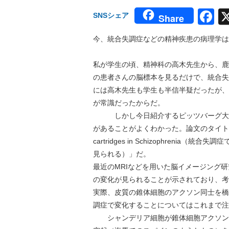
F
SNSシェア
Share
今、統合失調症などの精神疾患の病理学は
私が学生の頃、精神科の高木先生から、鹿
の患者さんの脳標本を見るだけで、統合失
には高木先生も学生も半信半疑だったが、
が常識だったからだ。
しかし今日紹介するピッツバーグ大学
があることがよくわかった。論文のタイトルは「Alteration
cartridges in Schizophre
見られる）」だ。
最近のMRIなどを用いた脳イメージング
の変化が見られることが示されており、考
実際、皮質の錐体細胞のアクソン同士を橋
調症で変化することについてはこれまで注
シャンデリア細胞が錐体細胞アクソンと