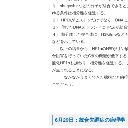
り、shugoshinなどの分子が結合でき
ゆる条件は相分離を促進する。
２） HP1αがヒストンだけでなく、DN
３） 伸びたDNAストランドにHP1αが
４） 相分離した複合体に、H3K9meなど
などを示している。
以上の結果から、HP1αのN末がリン酸
合阻害を行っていたC末の機能が低下する
酸化HP1αも加わり、相分離を促進する
が生まれることになる。
なかなかうまくできた機構だと納得す
全てだろう。
6月29日：統合失調症の病理学（7月1