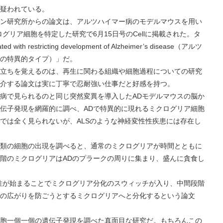
疑われている。
研究所からの論文は、アルツハイマー病のモデルマウスを用い
グリア細胞を特定した研究で6月15日号のCellに掲載された。タ
ed with restricting development of Alzheimer’s disease（アルツ
の特異的タイプ）」だ。
ちを覚えるのは、再生に関わる組織や細胞過程についての研究
介する論文は実に丁寧で忍耐強い仕事だと好感を持つ。
で見られるのと同じ突然変異を導入したADモデルマウスの脳か
伝子発現を網羅的に調べ、ADで特異的に現れるミクログリア細胞
では全く見られないが、ALSのような神経変性性疾患には存在し
の細胞の出現を調べると、通常のミクログリアが時間とともに
階のミクログリアはADのプラークの周りに集まり、盛んに貪食し
始まることでミクログリア分化のスウィッチが入り、中間段階
の広がりを防ごうとするミクログリアへと分化するという論文
一個一個の遺伝子発現を調べた真面目な研究だ。もちろんこの