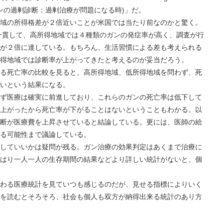
ull(収入とガンの過剰診断：過剰治療が問題になる時)」だ。
の所得格差が２倍近いことが米国では当たり前なのかと驚く。
ら一貫して、高所得地域では４種類のガンの発症率が高く、調査が行
が２倍に達している。もちろん、生活習慣による差も考えられる
得地域では診断率が上がってきたと考えるのが妥当だろう。
死亡率の比較を見ると、高所得地域、低所得地域を問わず、死
いという結果になる。
医療は確実に前進しており、これらのガンの死亡率は低下して
上がったから死亡率が下がることはないということもわかる。以
断が医療費を上昇させていると結論している。更には、医師の給
る可能性まで議論している。
ていいかは疑問が残る。ガン治療の効果判定はあくまで治療に
はり一人一人の生存期間の結果などより詳しい統計がないと、個
る医療統計を見ていつも感じるのだが、見せる指標によりいく
を読むとそろそろ、社会も個人も双方が納得出来る統計のあり方