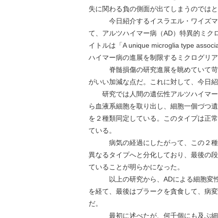
失に関わる負の側面が出てしまうのではと
今日紹介するイスラエル・ワイズマン
て、アルツハイマー病（AD）特異的ミクロ
イトルは「A unique microglia type associat
ハイマー病の進展を制限するミクログリア
脊髄損傷の研究進展を眺めていて苛立
がいい加減な点だ。これに対して、今日紹
研究では人間の遺伝性アルツハイマー病
ら血液系細胞を取り出し、細胞一個づつ遺
を２種類同定している。このタイプは正常
ている。
病気の経過にしたがって、この２種類
異なるタイプへと分化しており、最後の段
ていることが明らかになった。
以上の研究から、ADによる細胞変性が
を経て、最後はプラークを貪食して、病変
だ。
最初に述べたが、何千個にも及ぶ細胞