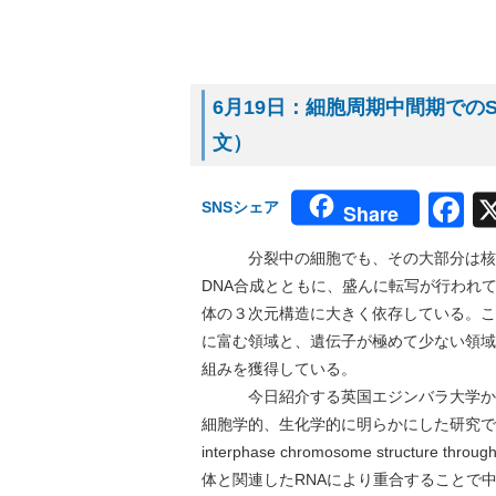
6月19日：細胞周期中間期でのS
文）
F
SNSシェア
Share
分裂中の細胞でも、その大部分は核膜
DNA合成とともに、盛んに転写が行われ
体の３次元構造に大きく依存している。こ
に富む領域と、遺伝子が極めて少ない領域
組みを獲得している。
今日紹介する英国エジンバラ大学からの
細胞学的、生化学的に明らかにした研究で6月15
interphase chromosome structure throu
体と関連したRNAにより重合することで