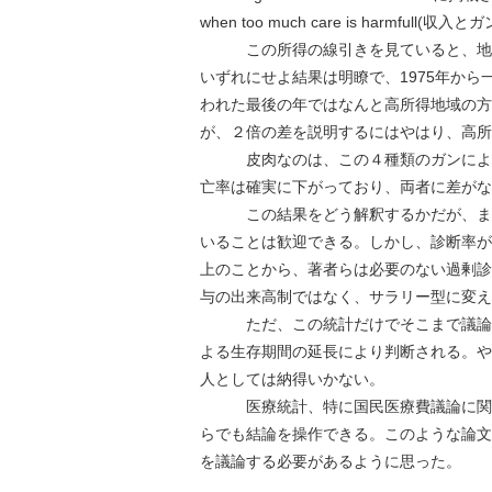
when too much care is harmf
この所得の線引きを見ていると、地域
いずれにせよ結果は明瞭で、1975年か
われた最後の年ではなんと高所得地域の方
が、２倍の差を説明するにはやはり、高所
皮肉なのは、この４種類のガンによる
亡率は確実に下がっており、両者に差がな
この結果をどう解釈するかだが、まず
いることは歓迎できる。しかし、診断率が
上のことから、著者らは必要のない過剰診
与の出来高制ではなく、サラリー型に変え
ただ、この統計だけでそこまで議論し
よる生存期間の延長により判断される。や
人としては納得いかない。
医療統計、特に国民医療費議論に関わ
らでも結論を操作できる。このような論文
を議論する必要があるように思った。