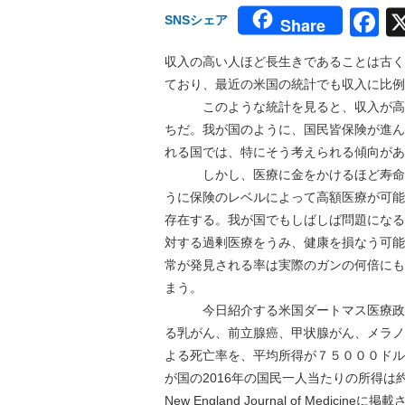
F
SNSシェア
Share
収入の高い人ほど長生きであることは古く
ており、最近の米国の統計でも収入に比例
このような統計を見ると、収入が高い
ちだ。我が国のように、国民皆保険が進ん
れる国では、特にそう考えられる傾向があ
しかし、医療に金をかけるほど寿命が
うに保険のレベルによって高額医療が可能
存在する。我が国でもしばしば問題になる
対する過剰医療をうみ、健康を損なう可能
常が発見される率は実際のガンの何倍にも
まう。
今日紹介する米国ダートマス医療政策
る乳がん、前立腺癌、甲状腺がん、メラノ
よる死亡率を、平均所得が７５０００ドル
が国の2016年の国民一人当たりの所得は約
New England Journal of Medicine