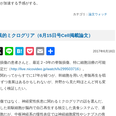
が加速する予感がする。
カテゴリ：
論文ウォッチ
的ミクログリア（6月15日号Cell掲載論文）
acebook
X
Line
Hatena
Pocket
Email
共
2017年6月18日
有
損傷の患者さんと、最近２−3年の脊髄損傷、特に細胞治療の可能
定だ（
http://live.nicovideo.jp/watch/lv299503716
）。
ってからすでに17年が経つが、幹細胞を用いた脊髄再生を唱
しずつ進展はあるかもしれないが、外野から見た時ほとんど何も変
しく検証したい。
傷ではなく、神経変性疾患に関わるミクログリアの話を選んだ。
した前駆細胞が脳内で自己再生する独立した貪食システムで、通
胞だが、中枢神経系の慢性炎症では神経細胞変性やシナプスの喪