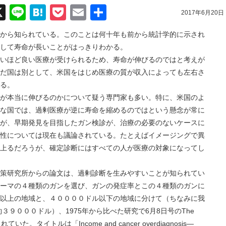
acebook
X
Line
Hatena
Pocket
Email
共
2017年6月20日
有
から知られている。このことは何十年も前から統計学的に示され
して寿命が長いことがはっきりわかる。
ほど良い医療が受けられるため、寿命が伸びるのではと考えが
だ国は別として、米国をはじめ医療の質が収入によっても左右さ
る。
本当に伸びるのかについて疑う専門家も多い。特に、米国のよ
な国では、過剰医療が逆に寿命を縮めるのではという懸念が常に
が、早期発見を目指したガン検診が、治療の必要のないケースに
性については現在も議論されている。たとえばイメージングで異
上るだろうが、確定診断にはすべての人が医療の対象になってし
研究所からの論文は、過剰診断を生みやすいことが知られてい
ーマの４種類のガンを選び、ガンの発症率とこの４種類のガンに
以上の地域と、４００００ドル以下の地域に分けて（ちなみに我
３９０００ドル）、1975年から比べた研究で6月8日号のThe
に掲載されていた。タイトルは「Income and cancer overdiagnosis—