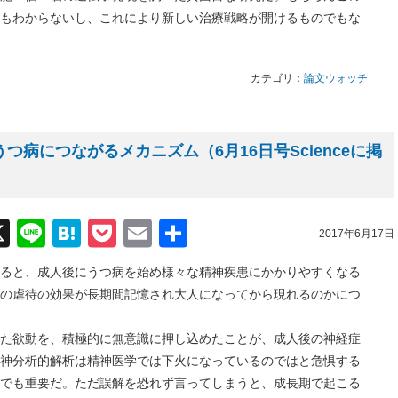
もわからないし、これにより新しい治療戦略が開けるものでもな
カテゴリ：
論文ウォッチ
つ病につながるメカニズム（6月16日号Scienceに掲
acebook
X
Line
Hatena
Pocket
Email
共
2017年6月17日
有
と、成人後にうつ病を始め様々な精神疾患にかかりやすくなる
の虐待の効果が長期間記憶され大人になってから現れるのかにつ
欲動を、積極的に無意識に押し込めたことが、成人後の神経症
神分析的解析は精神医学では下火になっているのではと危惧する
でも重要だ。ただ誤解を恐れず言ってしまうと、成長期で起こる