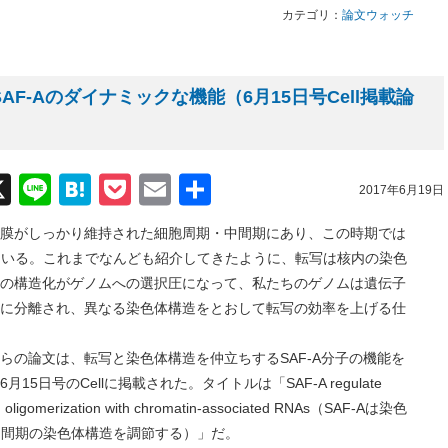
カテゴリ：
論文ウォッチ
AF-Aのダイナミックな機能（6月15日号Cell掲載論
acebook
X
Line
Hatena
Pocket
Email
共
2017年6月19日
有
がしっかり維持された細胞周期・中間期にあり、この時期では
ている。これまでなんども紹介してきたように、転写は核内の染色
の構造化がゲノムへの選択圧になって、私たちのゲノムは遺伝子
に分離され、異なる染色体構造をとおして転写の効率を上げる仕
論文は、転写と染色体構造を仲立ちするSAF-A分子の機能を
日号のCellに掲載された。タイトルは「SAF-A regulate
gh oligomerization with chromatin-associated RNAs（SAF-Aは染色
中間期の染色体構造を調節する）」だ。