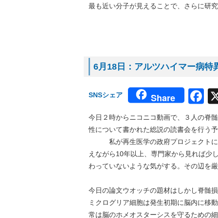
最も近い分子が見えることで、さらに研究
6月18日：アルツハイマー病特異
F
SNSシェア
Share
今日２時からニコニコ動画で、３人の脊髄
性について書かれた総説の読書会を行う予
私が再生医学の政府プロジェクトに関わ
えながら10年以上、専門家から見れば少
わっていないような気がする。その辺を厳
今日の論文ウオッチの題材はしかし脊髄損
ミクログリア細胞は発生初期に脳内に移動
常は脳のホメオスターシスを守るための細