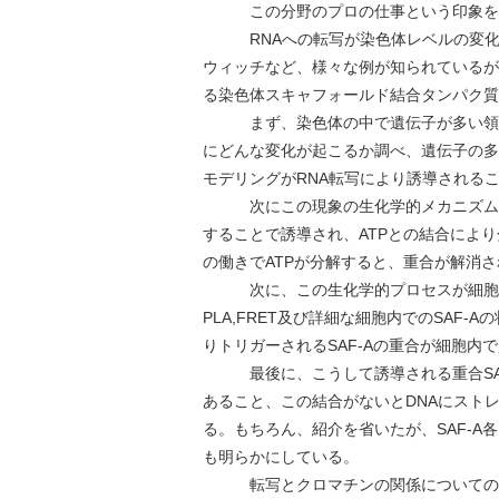
この分野のプロの仕事という印象を強
RNAへの転写が染色体レベルの変化を
ウィッチなど、様々な例が知られているが
る染色体スキャフォールド結合タンパク質
まず、染色体の中で遺伝子が多い領域と
にどんな変化が起こるか調べ、遺伝子の多
モデリングがRNA転写により誘導される
次にこの現象の生化学的メカニズムを調べ、
することで誘導され、ATPとの結合により分
の働きでATPが分解すると、重合が解消
次に、この生化学的プロセスが細胞の
PLA,FRET及び詳細な細胞内でのSAF
りトリガーされるSAF-Aの重合が細胞内
最後に、こうして誘導される重合SAF-
あること、この結合がないとDNAにスト
る。もちろん、紹介を省いたが、SAF-
も明らかにしている。
転写とクロマチンの関係についての研