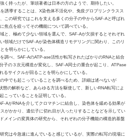
く持ったが、筆頭著者は日本の方のようで、期待したい。
誘導することは、X染色体不活化や、免疫グロブリンクラスス
、この研究ではこれを支える多くの分子の中からSAF-Aと呼ばれ
に焦点を絞ってその機能について調べている。
、極めて少ない領域を選んで、SAF-Aが欠損するとそれぞれ
い領域だけでSAF-Aが染色体構造リモデリングに関わり、このリ
ことを明らかにしている。
SAF-AのATP-ase活性が転写されたばかりのRNAと結合
子の３次元構造が変化し、SAF-A同士の重合が起こり、ATPase
されるサイクルが回ることを明らかにしている。
中でも起こっていることを調べるため、詳細は述べないが
-Aの状態の解析など、あらゆる方法を駆使して、新しいRNA転写によ
で起こっていることを証明している。
AがRNAを介してクロマチンに結合し、染色体を緩める効果が
レスがかかり、遺伝子に切れ目が入ったりすることなどを示してい
A各ドメインの変異体の研究から、それぞれの分子機能の構造的基盤
究は今急速に進んでいると感じているが、実際の転写の現場に